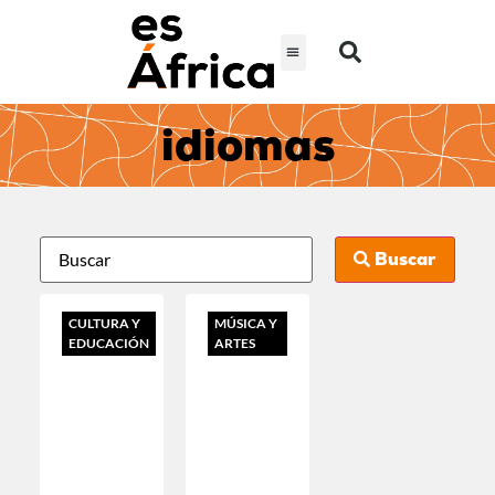
idiomas
Buscar
CULTURA Y
MÚSICA Y
EDUCACIÓN
ARTES