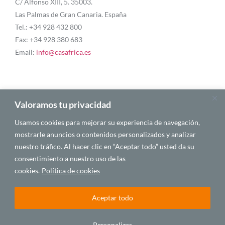
C/ Alfonso XIII, 5. 35003.
Las Palmas de Gran Canaria. España
Tel.: +34 928 432 800
Fax: +34 928 380 683
Email:
info@casafrica.es
Blog
Valoramos tu privacidad
Usamos cookies para mejorar su experiencia de navegación,
Quiénes somos
mostrarle anuncios o contenidos personalizados y analizar
nuestro tráfico. Al hacer clic en “Aceptar todo” usted da su
Autores
consentimiento a nuestro uso de las
Español
cookies.
Política de cookies
Aceptar todo
© 2025 CASA ÁFRICA
Personalizar