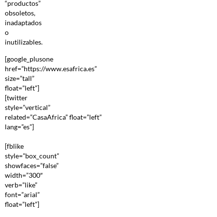
“productos”
obsoletos,
inadaptados
o
inutilizables.
[google_plusone
href=”https://www.esafrica.es”
size=”tall”
float=”left”]
[twitter
style=”vertical”
related=”CasaAfrica” float=”left”
lang=”es”]
[fblike
style=”box_count”
showfaces=”false”
width=”300″
verb=”like”
font=”arial”
float=”left”]