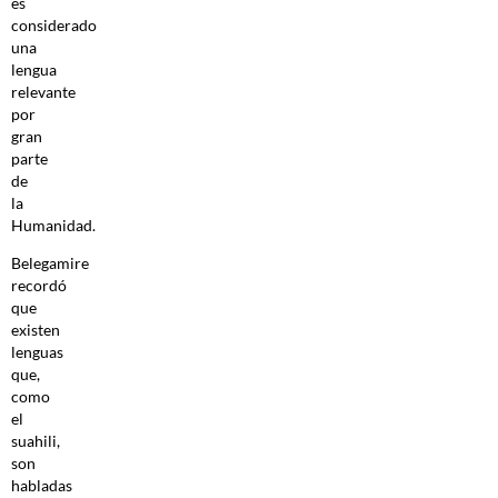
es
considerado
una
lengua
relevante
por
gran
parte
de
la
Humanidad.
Belegamire
recordó
que
existen
lenguas
que,
como
el
suahili,
son
habladas