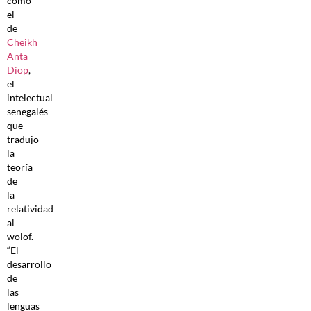
como
el
de
Cheikh
Anta
Diop
,
el
intelectual
senegalés
que
tradujo
la
teoría
de
la
relatividad
al
wolof.
“El
desarrollo
de
las
lenguas