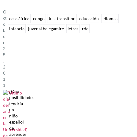
O
Ct
casa áfrica
congo
Just transition
educación
idiomas
O
infancia
juvenal belegamire
letras
rdc
B
E
R
2
5
,
2
0
1
1
¿Qué
posibilidades
tendría
un
niño
español
de
aprender