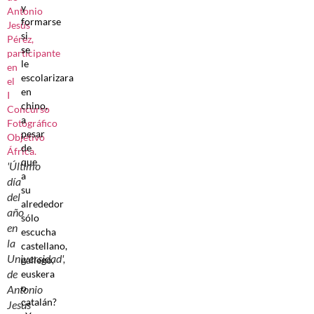
y
formarse
si
se
le
escolarizara
en
chino,
a
pesar
de
que
'Último
a
día
su
del
alrededor
año
sólo
en
escucha
la
castellano,
Universidad',
gallego,
de
euskera
o
Antonio
catalán?
Jesús