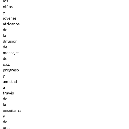
los
niños
y
jóvenes
africanos,
de
la
difusión
de
mensajes
de
paz,
progreso
y
amistad
a
través
de
la
enseñanza
y
de
una