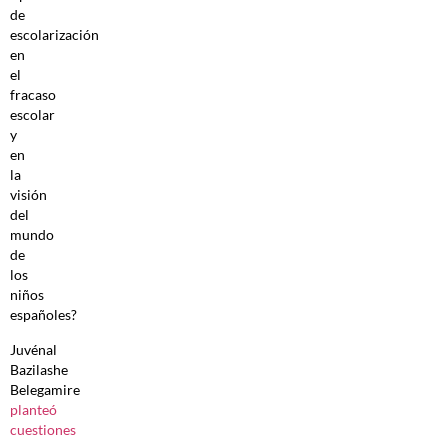
de
escolarización
en
el
fracaso
escolar
y
en
la
visión
del
mundo
de
los
niños
españoles?
Juvénal
Bazilashe
Belegamire
planteó
cuestiones