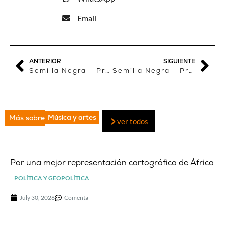
Email
ANTERIOR
SIGUIENTE
Semilla Negra – Programa 1: Un continente en 20 canciones
Semilla Negra – Programa 2: Y la calabaza se convirtió en orquesta
Música y artes
Más sobre
ver todos
Por una mejor representación cartográfica de África
POLÍTICA Y GEOPOLÍTICA
July 30, 2026
Comenta