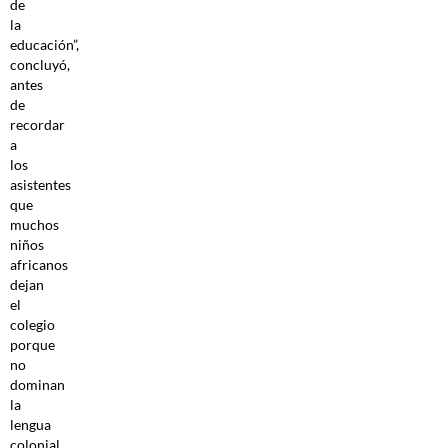
de
la
educación”,
concluyó,
antes
de
recordar
a
los
asistentes
que
muchos
niños
africanos
dejan
el
colegio
porque
no
dominan
la
lengua
colonial.