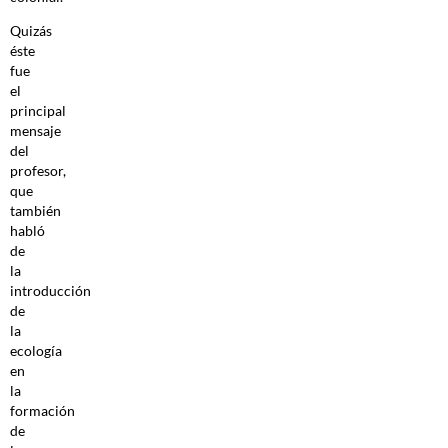
Quizás
éste
fue
el
principal
mensaje
del
profesor,
que
también
habló
de
la
introducción
de
la
ecología
en
la
formación
de