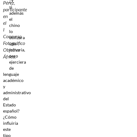
¿Y
Pérez,
si
participante
además
en
el
el
chino
I
lo
Concurso
utilizara
Fotográfico
una
Objetivo
minoría,
pero
África.
ejerciera
de
lenguaje
académico
y
administrativo
del
Estado
español?
¿Cómo
influiría
este
tipo