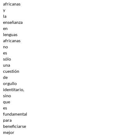
africanas
y
la
enseñanza
en
lenguas
africanas
no
es
sólo
una
cuestión
de
orgullo
identitario,
sino
que
es
fundamental
para
beneficiarse
mejor