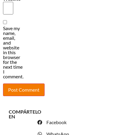
Save my
name,
email,
and
website
in this
browser
for the
next time
I
comment.
COMPÁRTELO
EN
Facebook
WhatsApp