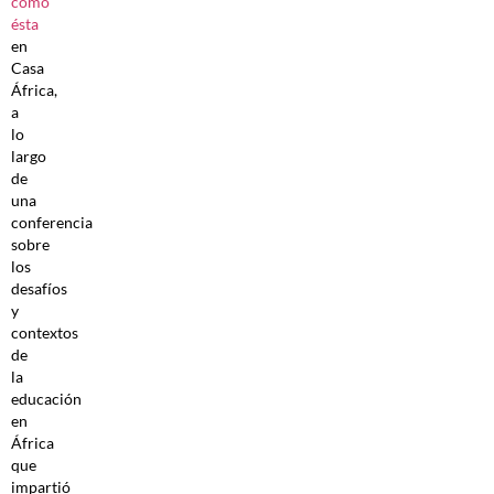
como
ésta
en
Casa
África,
a
lo
largo
de
una
conferencia
sobre
los
desafíos
y
contextos
de
la
educación
en
África
que
impartió