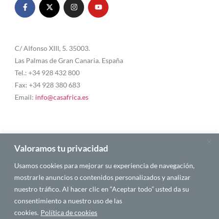
C/ Alfonso XIII, 5. 35003.
Las Palmas de Gran Canaria. España
Tel.: +34 928 432 800
Fax: +34 928 380 683
Email:
info@casafrica.es
Blog
Valoramos tu privacidad
Usamos cookies para mejorar su experiencia de navegación,
Quiénes somos
mostrarle anuncios o contenidos personalizados y analizar
nuestro tráfico. Al hacer clic en “Aceptar todo” usted da su
Autores
consentimiento a nuestro uso de las
Español
cookies.
Política de cookies