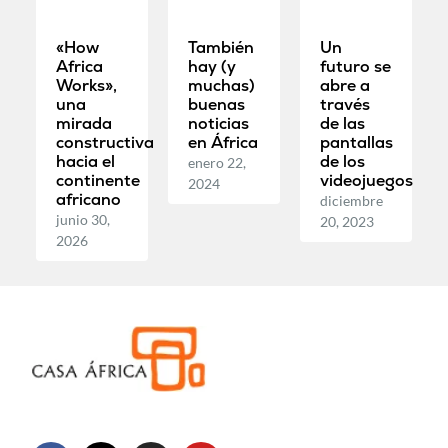
«How
También
Un
Africa
hay (y
futuro se
Works»,
muchas)
abre a
una
buenas
través
mirada
noticias
de las
constructiva
en África
pantallas
hacia el
de los
enero 22,
continente
videojuegos
2024
africano
diciembre
junio 30,
20, 2023
2026