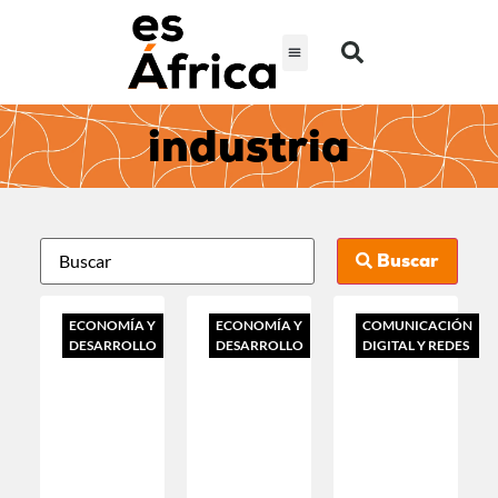
industria
Buscar
ECONOMÍA Y
ECONOMÍA Y
COMUNICACIÓN
DESARROLLO
DESARROLLO
DIGITAL Y REDES