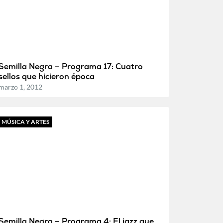
Semilla Negra – Programa 17: Cuatro
sellos que hicieron época
marzo 1, 2012
MÚSICA Y ARTES
Semilla Negra – Programa 4: El jazz que