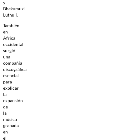
y
Bhekumuzi
Luthuli.
También
en
África
occidental
surgió
una
compañía
discográfica
esencial
para
explicar
la
expansión
de
la
música
grabada
en
el