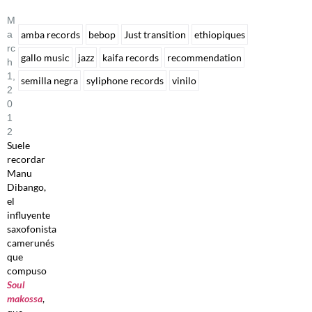
M
A
amba records
bebop
Just transition
ethiopiques
Rc
gallo music
jazz
kaifa records
recommendation
H
1,
semilla negra
syliphone records
vinilo
2
0
1
2
Suele
recordar
Manu
Dibango,
el
influyente
saxofonista
camerunés
que
compuso
Soul
makossa
,