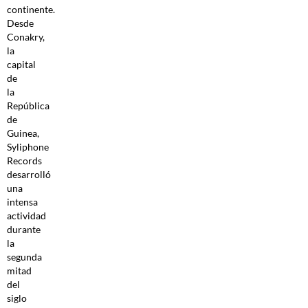
continente.
Desde
Conakry,
la
capital
de
la
República
de
Guinea,
Syliphone
Records
desarrolló
una
intensa
actividad
durante
la
segunda
mitad
del
siglo