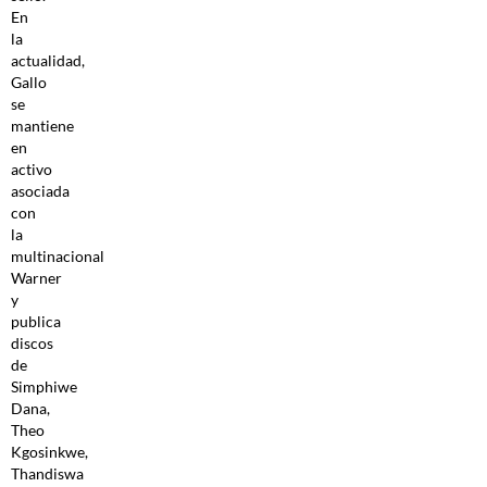
En
la
actualidad,
Gallo
se
mantiene
en
activo
asociada
con
la
multinacional
Warner
y
publica
discos
de
Simphiwe
Dana,
Theo
Kgosinkwe,
Thandiswa