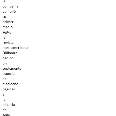
la
compañía
cumplió
su
primer
medio
siglo,
la
revista
norteamericana
Billboard
dedicó
un
suplemento
especial
de
dieciocho
páginas
a
la
historia
del
sello.