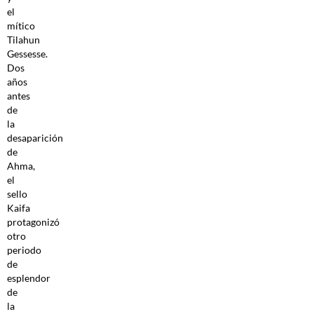
el
mítico
Tilahun
Gessesse.
Dos
años
antes
de
la
desaparición
de
Ahma,
el
sello
Kaifa
protagonizó
otro
periodo
de
esplendor
de
la