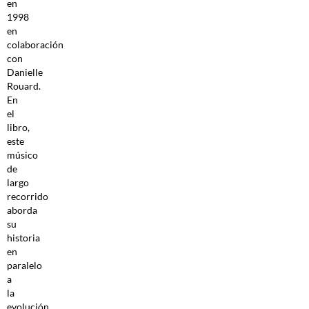
en
1998
en
colaboración
con
Danielle
Rouard.
En
el
libro,
este
músico
de
largo
recorrido
aborda
su
historia
en
paralelo
a
la
evolución