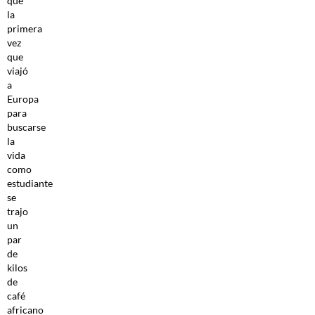
que
la
primera
vez
que
viajó
a
Europa
para
buscarse
la
vida
como
estudiante
se
trajo
un
par
de
kilos
de
café
africano