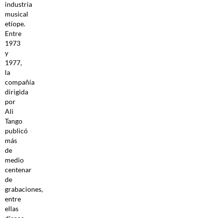
industria
musical
etíope.
Entre
1973
y
1977,
la
compañía
dirigida
por
Ali
Tango
publicó
más
de
medio
centenar
de
grabaciones,
entre
ellas