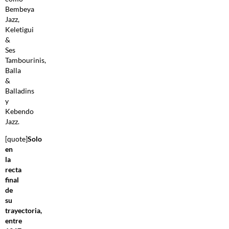
Bembeya
Jazz,
Keletigui
&
Ses
Tambourinis,
Balla
&
Balladins
y
Kebendo
Jazz.
[quote]
Solo
en
la
recta
final
de
su
trayectoria,
entre