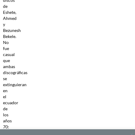
discos
de
Eshete,
Ahmed
y
Bezunesh
Bekele.
No
fue
casual
que
ambas
discográficas
se
extinguieran
en
el
ecuador
de
los
años
70:
con