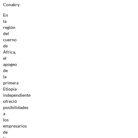
Conakry.
En
la
región
del
cuerno
de
África,
el
apogeo
de
la
primera
Etiopía
independiente
ofreció
posibilidades
a
los
empresarios
de