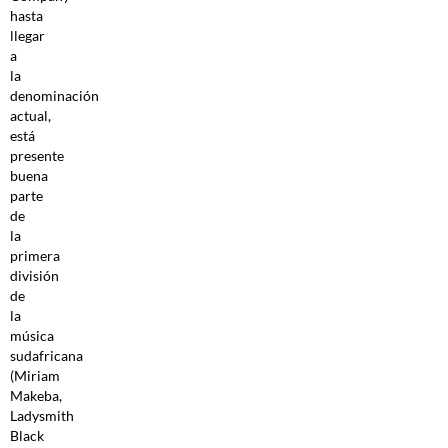
hasta
llegar
a
la
denominación
actual,
está
presente
buena
parte
de
la
primera
división
de
la
música
sudafricana
(Miriam
Makeba,
Ladysmith
Black