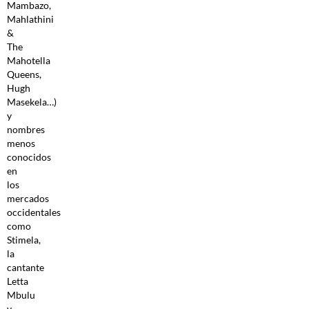
Mambazo,
Mahlathini
&
The
Mahotella
Queens,
Hugh
Masekela…)
y
nombres
menos
conocidos
en
los
mercados
occidentales
como
Stimela,
la
cantante
Letta
Mbulu
y