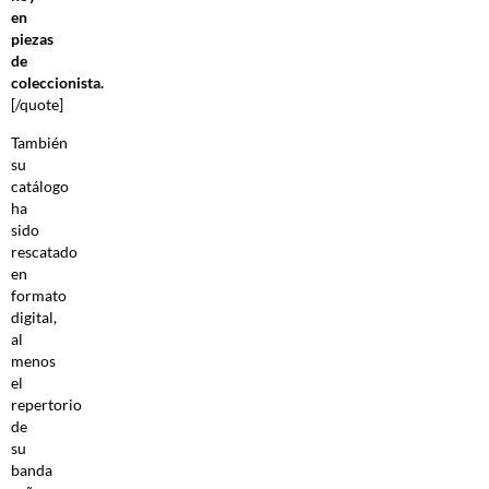
en
piezas
de
coleccionista.
[/quote]
También
su
catálogo
ha
sido
rescatado
en
formato
digital,
al
menos
el
repertorio
de
su
banda