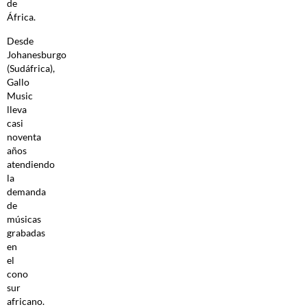
de
África.
Desde
Johanesburgo
(Sudáfrica),
Gallo
Music
lleva
casi
noventa
años
atendiendo
la
demanda
de
músicas
grabadas
en
el
cono
sur
africano.