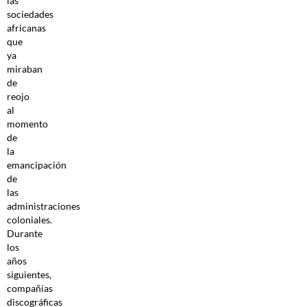
las
sociedades
africanas
que
ya
miraban
de
reojo
al
momento
de
la
emancipación
de
las
administraciones
coloniales.
Durante
los
años
siguientes,
compañías
discográficas