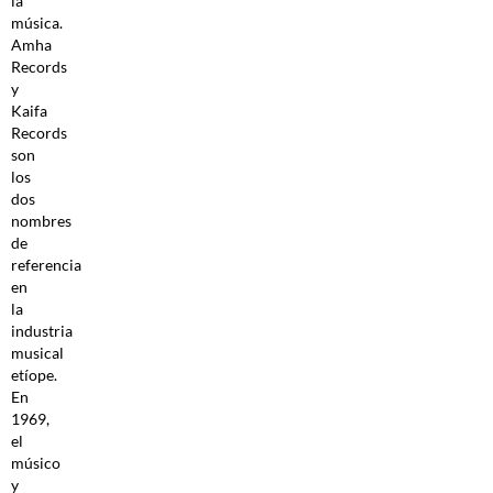
la
música.
Amha
Records
y
Kaifa
Records
son
los
dos
nombres
de
referencia
en
la
industria
musical
etíope.
En
1969,
el
músico
y