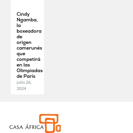
Cindy
Ngamba,
la
boxeadora
de
origen
camerunés
que
competirá
en las
Olimpiadas
de París
julio 26,
2024