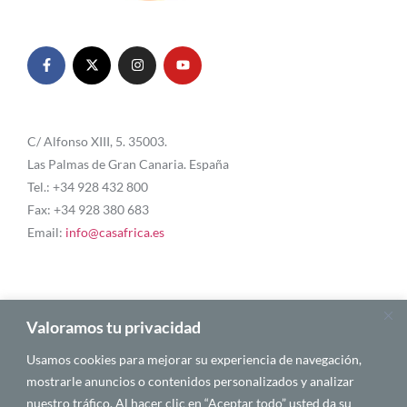
C/ Alfonso XIII, 5. 35003.
Las Palmas de Gran Canaria. España
Tel.: +34 928 432 800
Fax: +34 928 380 683
Email:
info@casafrica.es
Blog
Valoramos tu privacidad
Usamos cookies para mejorar su experiencia de navegación,
Quiénes somos
mostrarle anuncios o contenidos personalizados y analizar
nuestro tráfico. Al hacer clic en “Aceptar todo” usted da su
Autores