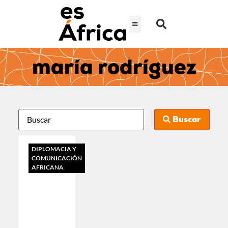
maría rodríguez
Buscar
DIPLOMACIA Y
COMUNICACIÓN
AFRICANA