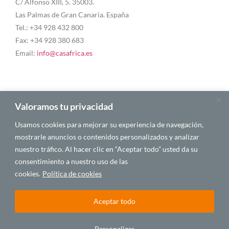
C/ Alfonso XIII, 5. 35003.
Las Palmas de Gran Canaria. España
Tel.: +34 928 432 800
Fax: +34 928 380 683
Email:
info@casafrica.es
Blog
Valoramos tu privacidad
Usamos cookies para mejorar su experiencia de navegación,
Quiénes somos
mostrarle anuncios o contenidos personalizados y analizar
nuestro tráfico. Al hacer clic en “Aceptar todo” usted da su
Autores
consentimiento a nuestro uso de las
Español
cookies.
Política de cookies
Aceptar todo
© 2025 CASA ÁFRICA
Personalizar