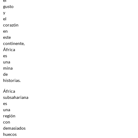
el
gusto
y
el
corazón
en
este
continente,
África
es
una
mina
de
historias.
África
subsahariana
es
una
región
con
demasiados
huecos