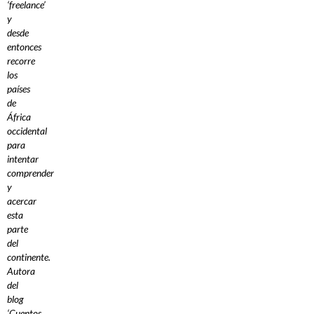
‘freelance’
y
desde
entonces
recorre
los
países
de
África
occidental
para
intentar
comprender
y
acercar
esta
parte
del
continente.
Autora
del
blog
‘Cuentos