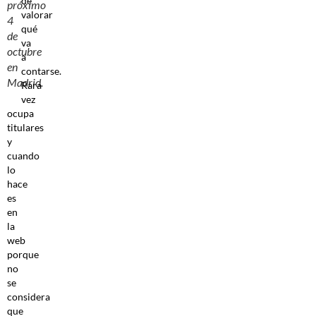
de
próximo
valorar
4
qué
de
va
octubre
a
en
contarse.
Madrid.
Rara
vez
ocupa
titulares
y
cuando
lo
hace
es
en
la
web
porque
no
se
considera
que