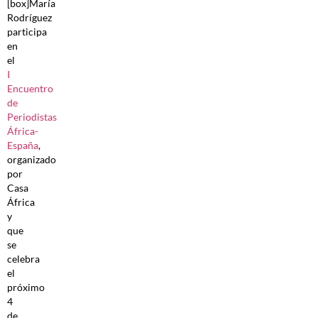
[box]María
Rodríguez
participa
en
el
I
Encuentro
de
Periodistas
África-
España
,
organizado
por
Casa
África
y
que
se
celebra
el
próximo
4
de