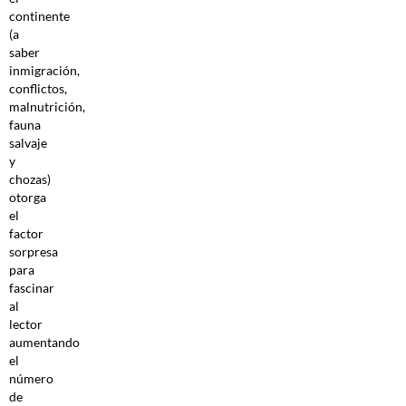
continente
(a
saber
inmigración,
conflictos,
malnutrición,
fauna
salvaje
y
chozas)
otorga
el
factor
sorpresa
para
fascinar
al
lector
aumentando
el
número
de