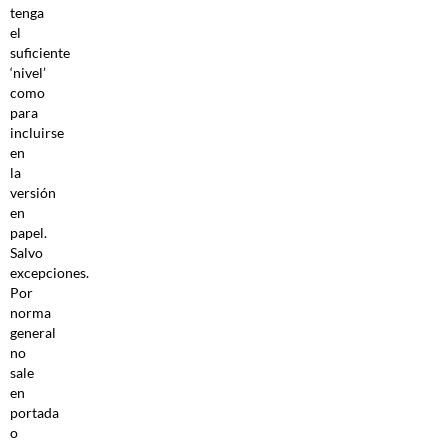
tenga
el
suficiente
‘nivel’
como
para
incluirse
en
la
versión
en
papel.
Salvo
excepciones.
Por
norma
general
no
sale
en
portada
o