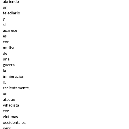
abriendo
un
telediario
y
si
aparece
es
con
motivo
de
una
guerra,
la
inmigración
o,
recientemente,
un
ataque
yihadista
con
víctimas
occidentales,
pero