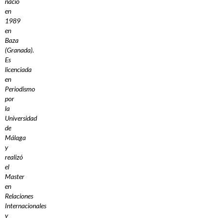
nació
en
1989
en
Baza
(Granada).
Es
licenciada
en
Periodismo
por
la
Universidad
de
Málaga
y
realizó
el
Master
en
Relaciones
Internacionales
y