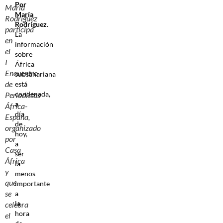
Por
María
María
Rodríguez
Rodríguez
.
participa
La
en
información
el
sobre
I
África
Encuentro
subsahariana
de
está
condenada,
Periodistas
a
África-
día
España,
de
organizado
hoy,
por
a
Casa
ser
África
la
y
menos
que
importante
se
a
la
celebra
hora
el