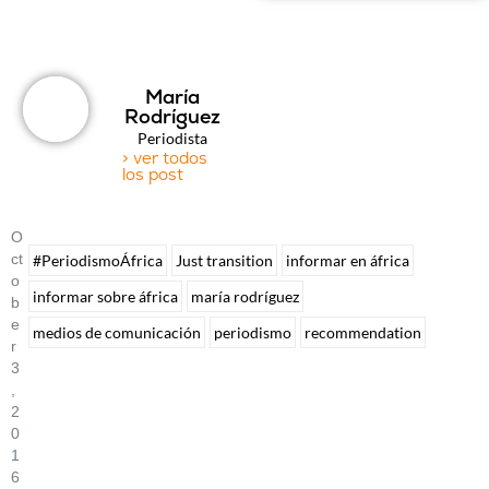
María
Rodríguez
Periodista
> ver todos
los post
O
Ct
#PeriodismoÁfrica
Just transition
informar en áfrica
O
informar sobre áfrica
maría rodríguez
B
E
medios de comunicación
periodismo
recommendation
R
3
,
2
0
1
6