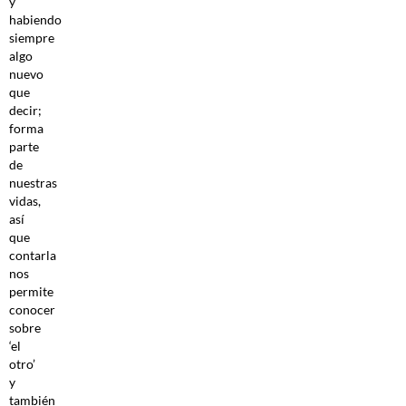
y
habiendo
siempre
algo
nuevo
que
decir;
forma
parte
de
nuestras
vidas,
así
que
contarla
nos
permite
conocer
sobre
‘el
otro’
y
también