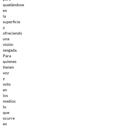
quedándose
en
la
superficie
y
ofreciendo
una
visión
sesgada.
Para
quienes
tienen
voz
y
voto
en
los
medios
lo
que
ocurre
en