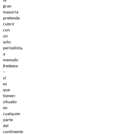
gran
mayoría
pretende
cubrir
con
un
solo
periodista,
a
menudo
freelance
–
si
es
que
tienen-
situado
en
cualquier
parte
del
continente