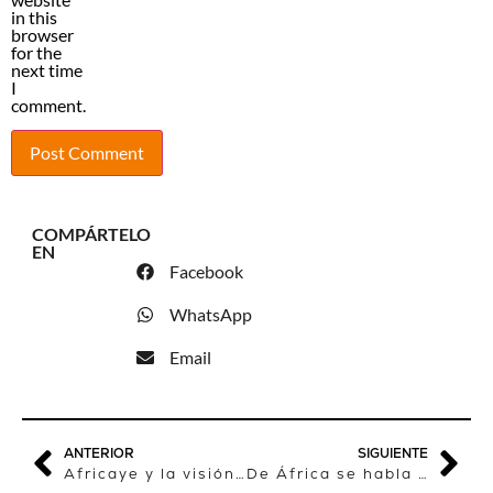
in this
browser
for the
next time
I
comment.
COMPÁRTELO
EN
Facebook
WhatsApp
Email
ANTERIOR
SIGUIENTE
Africaye y la visión de África en los medios españoles
De África se habla muy poco en los medios. En general.