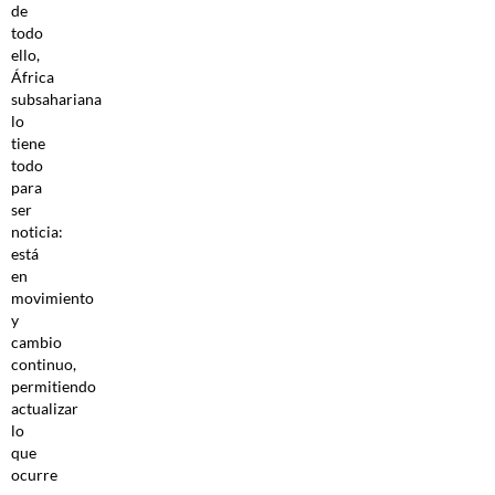
de
todo
ello,
África
subsahariana
lo
tiene
todo
para
ser
noticia:
está
en
movimiento
y
cambio
continuo,
permitiendo
actualizar
lo
que
ocurre