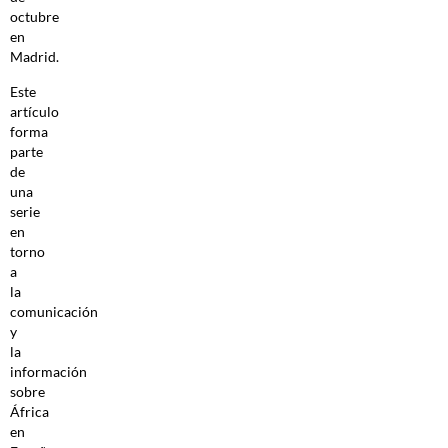
octubre
en
Madrid.
Este
artículo
forma
parte
de
una
serie
en
torno
a
la
comunicación
y
la
información
sobre
África
en