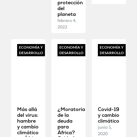
protección
del
planeta
febrero 4,
2022
ECONOMÍA Y
ECONOMÍA Y
ECONOMÍA Y
DESARROLLO
DESARROLLO
DESARROLLO
Más allá
¿Moratoria
Covid-19
del virus:
de la
y cambio
hambre
deuda
climático
y cambio
para
junio 5,
climático
África?
2020