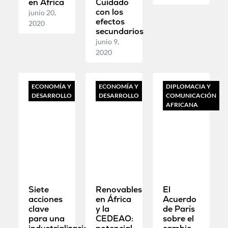
en África
Cuidado
con los
junio 20,
efectos
2020
secundarios
junio 9,
2020
ECONOMÍA Y
ECONOMÍA Y
DIPLOMACIA Y
DESARROLLO
DESARROLLO
COMUNICACIÓN
AFRICANA
Siete
Renovables
El
acciones
en África
Acuerdo
clave
y la
de París
para una
CEDEAO:
sobre el