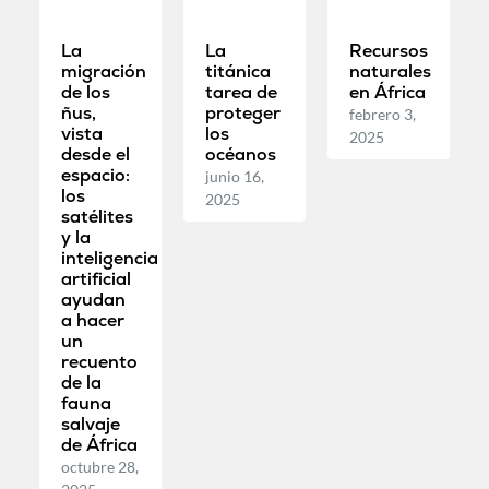
La
La
Recursos
migración
titánica
naturales
de los
tarea de
en África
ñus,
proteger
febrero 3,
vista
los
2025
desde el
océanos
espacio:
junio 16,
los
2025
satélites
y la
inteligencia
artificial
ayudan
a hacer
un
recuento
de la
fauna
salvaje
de África
octubre 28,