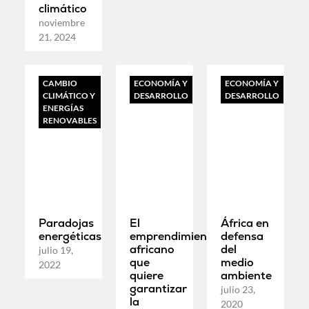
climático
noviembre
21, 2024
CAMBIO
ECONOMÍA Y
ECONOMÍA Y
CLIMÁTICO Y
DESARROLLO
DESARROLLO
ENERGÍAS
RENOVABLES
Paradojas
El
África en
energéticas
emprendimiento
defensa
africano
del
julio 19,
que
medio
2022
quiere
ambiente
garantizar
julio 23,
la
2020