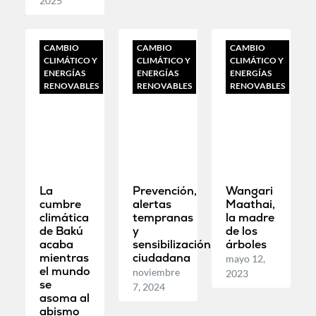
2025
CAMBIO
CAMBIO
CAMBIO
CLIMÁTICO Y
CLIMÁTICO Y
CLIMÁTICO Y
ENERGÍAS
ENERGÍAS
ENERGÍAS
RENOVABLES
RENOVABLES
RENOVABLES
La
Prevención,
Wangari
cumbre
alertas
Maathai,
climática
tempranas
la madre
de Bakú
y
de los
acaba
sensibilización
árboles
mientras
ciudadana
mayo 12,
el mundo
noviembre
2023
se
7, 2024
asoma al
abismo