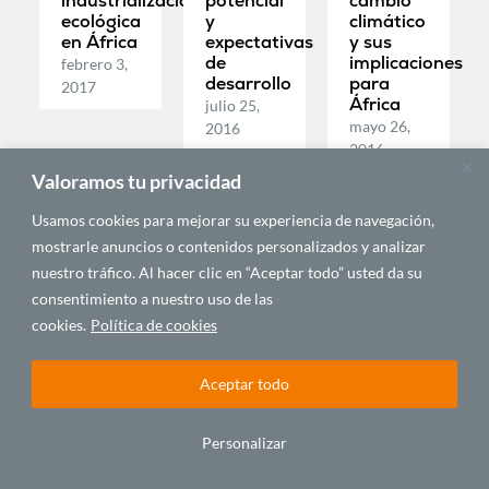
industrialización
potencial
cambio
ecológica
y
climático
en África
expectativas
y sus
de
implicaciones
febrero 3,
desarrollo
para
2017
África
julio 25,
mayo 26,
2016
2016
Valoramos tu privacidad
Usamos cookies para mejorar su experiencia de navegación,
AGENDA
Y
mostrarle anuncios o contenidos personalizados y analizar
EVENTOS
nuestro tráfico. Al hacer clic en “Aceptar todo” usted da su
consentimiento a nuestro uso de las
cookies.
Política de cookies
Aceptar todo
Oceanographic
Personalizar
and
Biological