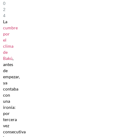
0
2
4
La
cumbre
por
el
clima
de
Bakú
,
antes
de
empezar,
ya
contaba
con
una
ironía:
por
tercera
vez
consecutiva