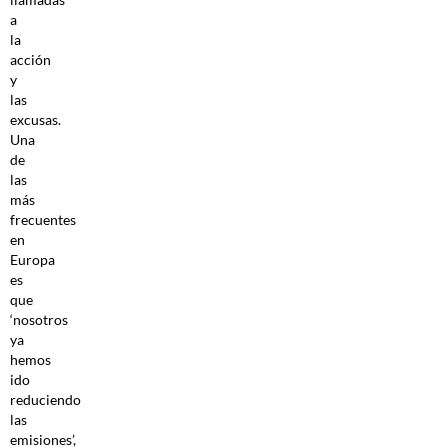
a
la
acción
y
las
excusas.
Una
de
las
más
frecuentes
en
Europa
es
que
‘nosotros
ya
hemos
ido
reduciendo
las
emisiones’,