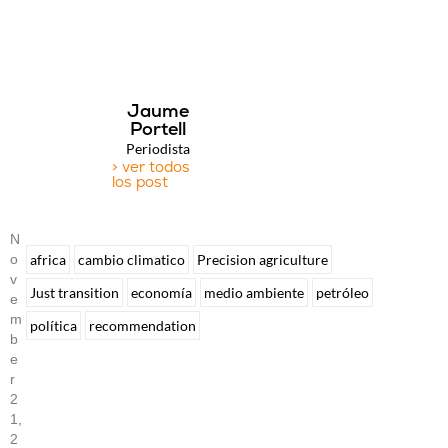
Jaume
Portell
Periodista
> ver todos
los post
N
O
africa
cambio climatico
Precision agriculture
V
Just transition
economía
medio ambiente
petróleo
E
M
política
recommendation
B
E
R
2
1,
2