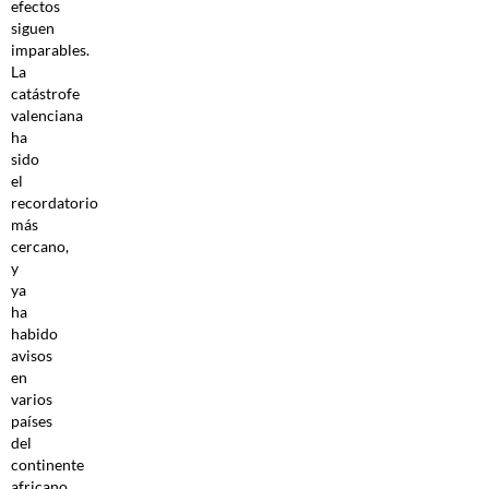
efectos
siguen
imparables.
La
catástrofe
valenciana
ha
sido
el
recordatorio
más
cercano,
y
ya
ha
habido
avisos
en
varios
países
del
continente
africano.