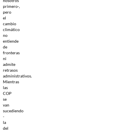
nosotros
primero-,
pero
el
cambio
climático
no
entiende
de
fronteras
ni
admite
retrasos
administrativos.
Mientras
las
COP
se
van
sucediendo
-
la
del