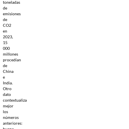
toneladas
de
emisiones
de
CO2
en
2023,
15
000
millones
procedían
de
China
e
India.
Otro
dato
contextualiza
mejor
los
números
anteriores:
buena