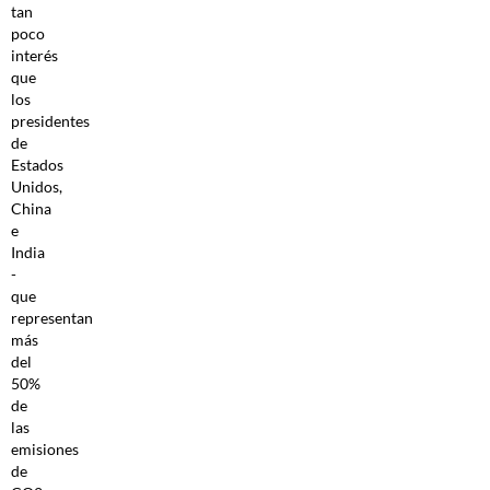
tan
poco
interés
que
los
presidentes
de
Estados
Unidos,
China
e
India
-
que
representan
más
del
50%
de
las
emisiones
de