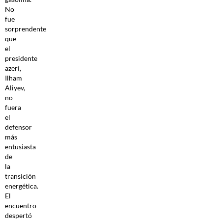
No
fue
sorprendente
que
el
presidente
azerí,
Ilham
Aliyev,
no
fuera
el
defensor
más
entusiasta
de
la
transición
energética.
El
encuentro
despertó