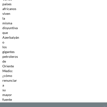
países
africanos
viven
la
misma
disyuntiva
que
Azerbaiyán
o
los
gigantes
petroleros
de
Oriente
Medio:
¿cómo
renunciar
a
su
mayor
fuente
de