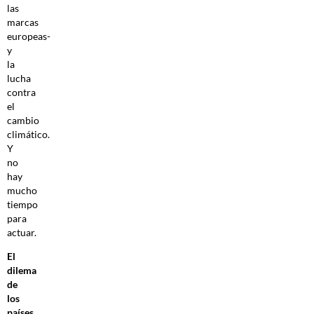
las
marcas
europeas-
y
la
lucha
contra
el
cambio
climático.
Y
no
hay
mucho
tiempo
para
actuar.
El
dilema
de
los
países