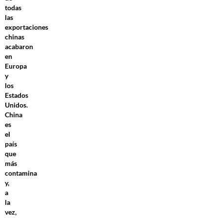
todas
las
exportaciones
chinas
acabaron
en
Europa
y
los
Estados
Unidos.
China
es
el
país
que
más
contamina
y,
a
la
vez,