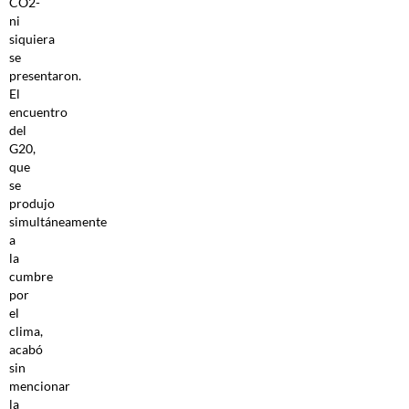
CO2-
ni
siquiera
se
presentaron.
El
encuentro
del
G20,
que
se
produjo
simultáneamente
a
la
cumbre
por
el
clima,
acabó
sin
mencionar
la