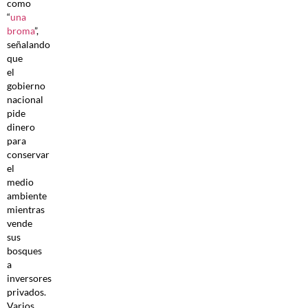
como
“
una
broma
”,
señalando
que
el
gobierno
nacional
pide
dinero
para
conservar
el
medio
ambiente
mientras
vende
sus
bosques
a
inversores
privados.
Varios