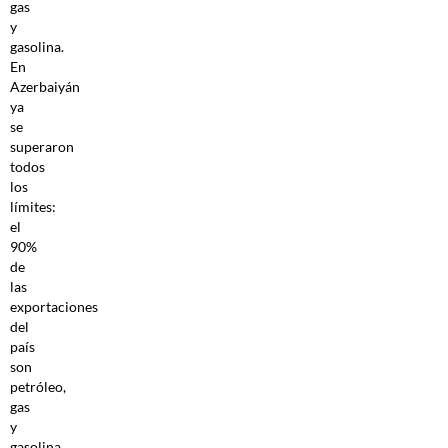
gas
y
gasolina.
En
Azerbaiyán
ya
se
superaron
todos
los
límites:
el
90%
de
las
exportaciones
del
país
son
petróleo,
gas
y
gasolina.