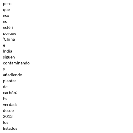
pero
que
eso
es
estéril
porque
‘China
e
India
siguen
contaminando
y
añadiendo
plantas
de
carbón’.
Es
verdad:
desde
2013
los
Estados