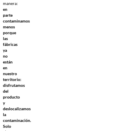
manera:
en
parte
contaminamos
menos
porque
las
fábricas
ya
no
están
en
nuestro
territorio:
disfrutamos
del
producto
y
deslocalizamos
la
contaminación.
Solo