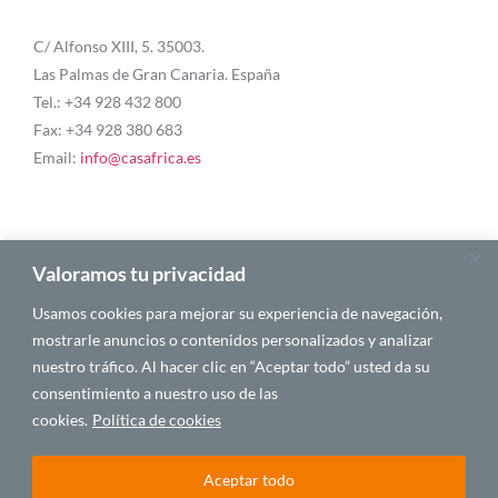
C/ Alfonso XIII, 5. 35003.
Las Palmas de Gran Canaria. España
Tel.: +34 928 432 800
Fax: +34 928 380 683
Email:
info@casafrica.es
Blog
Valoramos tu privacidad
Usamos cookies para mejorar su experiencia de navegación,
Quiénes somos
mostrarle anuncios o contenidos personalizados y analizar
nuestro tráfico. Al hacer clic en “Aceptar todo” usted da su
Autores
consentimiento a nuestro uso de las
Español
cookies.
Política de cookies
Aceptar todo