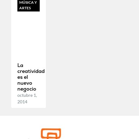
MÚSICA Y
ARTES
La
creatividad
es el
nuevo
negocio
octubre 1,
2014