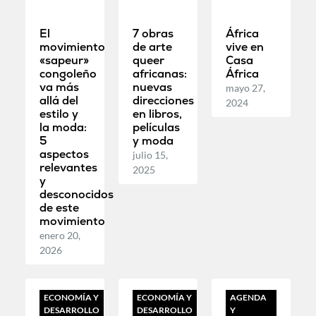
El
7 obras
África
movimiento
de arte
vive en
«sapeur»
queer
Casa
congoleño
africanas:
África
va más
nuevas
mayo 27,
allá del
direcciones
2024
estilo y
en libros,
la moda:
películas
5
y moda
aspectos
julio 15,
relevantes
2025
y
desconocidos
de este
movimiento
enero 20,
2026
ECONOMÍA Y
ECONOMÍA Y
AGENDA
DESARROLLO
DESARROLLO
Y