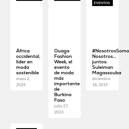
EVENTOS
África
Ouaga
#NosotrosSomo
occidental,
Fashion
Nosotros…
líder en
Week, el
juntos:
moda
evento
Suleiman
sostenible
de moda
Magassouba
más
mayo 2,
diciembre
importante
2024
18, 2019
de
Burkina
Faso
julio 27,
2023