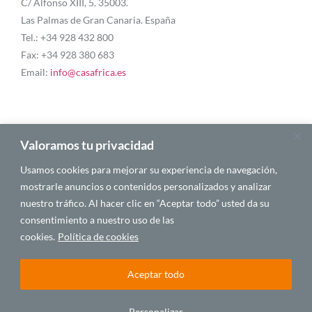
C/ Alfonso XIII, 5. 35003.
Las Palmas de Gran Canaria. España
Tel.: +34 928 432 800
Fax: +34 928 380 683
Email:
info@casafrica.es
Blog
Valoramos tu privacidad
Usamos cookies para mejorar su experiencia de navegación,
Quiénes somos
mostrarle anuncios o contenidos personalizados y analizar
nuestro tráfico. Al hacer clic en “Aceptar todo” usted da su
Autores
consentimiento a nuestro uso de las
Español
cookies.
Política de cookies
Aceptar todo
© 2025 CASA ÁFRICA
Personalizar