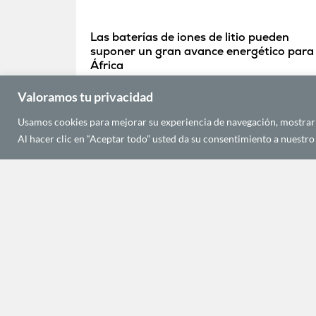
Las baterías de iones de litio pueden
suponer un gran avance energético para
África
octubre 18, 2018
Valoramos tu privacidad
Usamos cookies para mejorar su experiencia de navegación, mostrarle
Al hacer clic en “Aceptar todo” usted da su consentimiento a nuestro 
C/ Alfons
Las Palm
Tel.: +34
Fax: +34
Email:
in