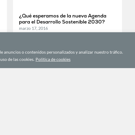
¿Qué esperamos de la nueva Agenda
para el Desarrollo Sostenible 2030?
marzo 17, 2016
 anuncios o contenidos personalizados y analizar nuestro tráfico.
uso de las cookies.
Política de cookies
o XIII, 5. 35003.
Blog
as de Gran Canaria. España
 928 432 800
Quiénes 
 928 380 683
fo@casafrica.es
Autores
Español