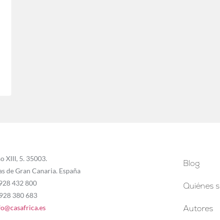
o XIII, 5. 35003.
Blog
as de Gran Canaria. España
 928 432 800
Quiénes 
 928 380 683
fo@casafrica.es
Autores