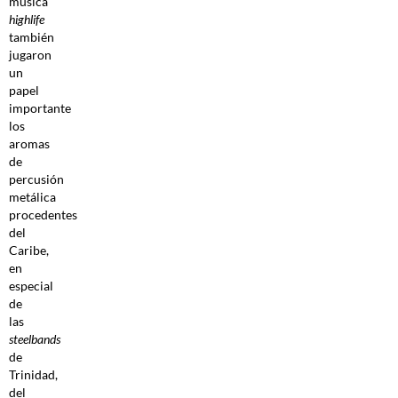
música
highlife
también
jugaron
un
papel
importante
los
aromas
de
percusión
metálica
procedentes
del
Caribe,
en
especial
de
las
steelbands
de
Trinidad,
del