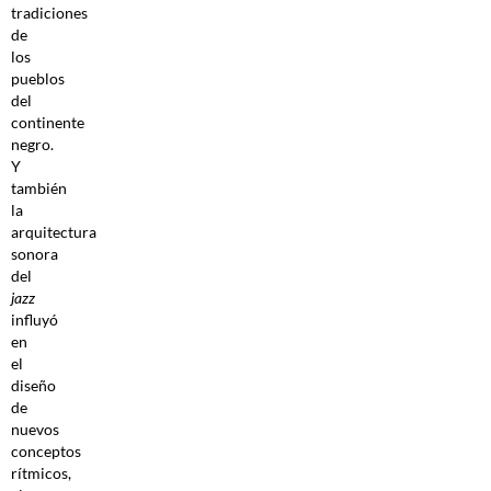
tradiciones
de
los
pueblos
del
continente
negro.
Y
también
la
arquitectura
sonora
del
jazz
influyó
en
el
diseño
de
nuevos
conceptos
rítmicos,