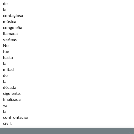
de
la
contagiosa
música
congoleña
llamada
soukous
.
No
fue
hasta
la
mitad
de
la
década
siguiente,
finalizada
ya
la
confrontación
civil,
cuando