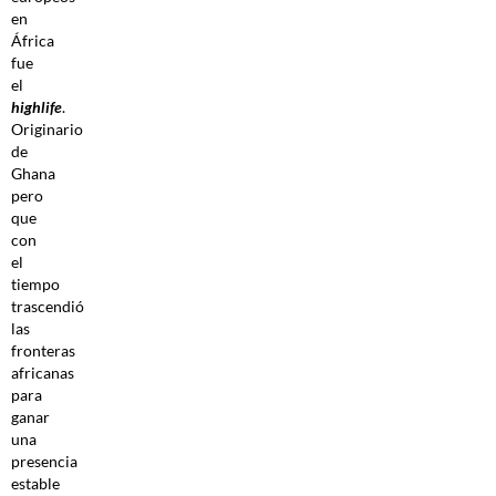
en
África
fue
el
highlife
.
Originario
de
Ghana
pero
que
con
el
tiempo
trascendió
las
fronteras
africanas
para
ganar
una
presencia
estable