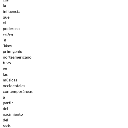
la
influencia
que
el
poderoso
rythm
´n
´blues
primigenio
norteamericano
tuvo
en
las
músicas
occidentales
contemporáneas
a
partir
del
nacimiento
del
rock
.