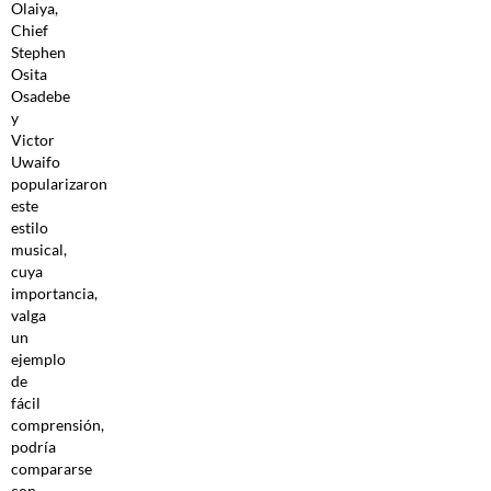
Olaiya,
Chief
Stephen
Osita
Osadebe
y
Victor
Uwaifo
popularizaron
este
estilo
musical,
cuya
importancia,
valga
un
ejemplo
de
fácil
comprensión,
podría
compararse
con