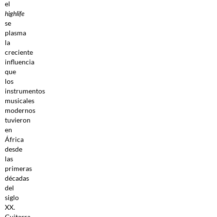
el
highlife
se
plasma
la
creciente
influencia
que
los
instrumentos
musicales
modernos
tuvieron
en
África
desde
las
primeras
décadas
del
siglo
XX.
Guitarra,