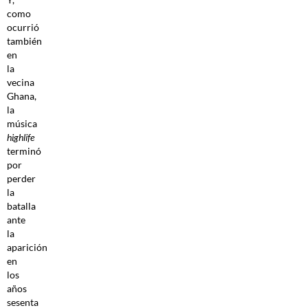
como
ocurrió
también
en
la
vecina
Ghana,
la
música
highlife
terminó
por
perder
la
batalla
ante
la
aparición
en
los
años
sesenta