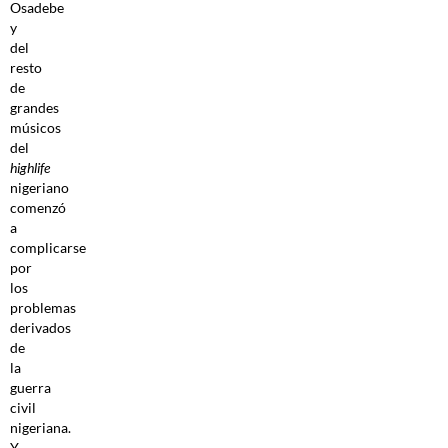
Osadebe
y
del
resto
de
grandes
músicos
del
highlife
nigeriano
comenzó
a
complicarse
por
los
problemas
derivados
de
la
guerra
civil
nigeriana.
Y,