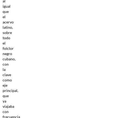
al
igual
que
el
acervo
latino,
sobre
todo
el
folclor
negro
cubano,
con
la
clave
como
eje
principal,
que
ya
viajaba
con
frecuencia