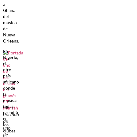
a
Ghana
del
músico
de
Nueva
Orleans.
En
Nigeria,
el
otro
país
africano
donde
la
música
highlife
prendió
Portada
en
de
los
uno
clubes
de
y