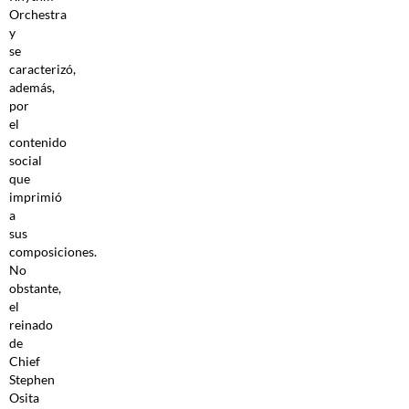
Orchestra
y
se
caracterizó,
además,
por
el
contenido
social
que
imprimió
a
sus
composiciones.
No
obstante,
el
reinado
de
Chief
Stephen
Osita