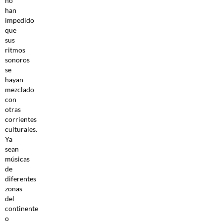
no
han
impedido
que
sus
ritmos
sonoros
se
hayan
mezclado
con
otras
corrientes
culturales.
Ya
sean
músicas
de
diferentes
zonas
del
continente
o