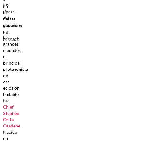
los
en
discos
las
del
fiestas
ghanés
populares
de
E.T.
las
Mensah
grandes
ciudades,
el
principal
protagonista
de
esa
eclosión
bailable
fue
Chief
Stephen
Osita
Osadebe
.
Nacido
en