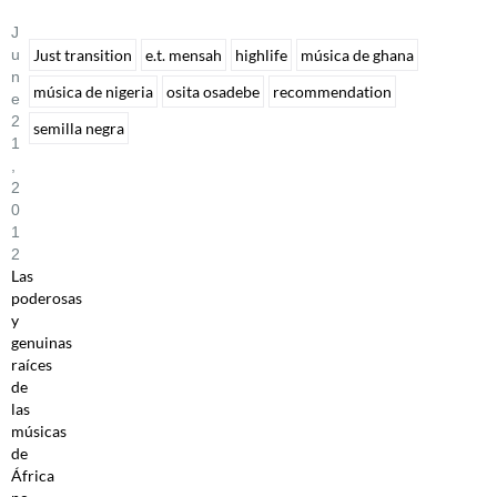
J
U
Just transition
e.t. mensah
highlife
música de ghana
N
música de nigeria
osita osadebe
recommendation
E
2
semilla negra
1
,
2
0
1
2
Las
poderosas
y
genuinas
raíces
de
las
músicas
de
África