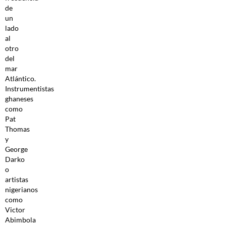
de
un
lado
al
otro
del
mar
Atlántico.
Instrumentistas
ghaneses
como
Pat
Thomas
y
George
Darko
o
artistas
nigerianos
como
Victor
Abimbola