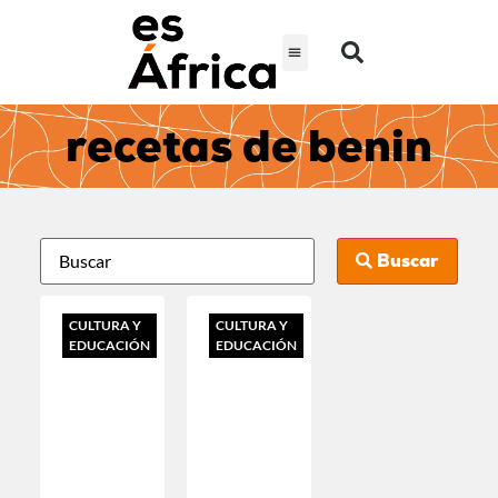
recetas de benin
Buscar
CULTURA Y
CULTURA Y
EDUCACIÓN
EDUCACIÓN