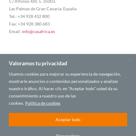
C/ Alfonso XIII, 5. 35003.
Las Palmas de Gran Canaria. España
Tel.: +34 928 432 800
Fax: +34 928 380 683
Email:
info@casafrica.es
Blog
Valoramos tu privacidad
Usamos cookies para mejorar su experiencia de navegación,
Quiénes somos
mostrarle anuncios o contenidos personalizados y analizar
nuestro tráfico. Al hacer clic en “Aceptar todo” usted da su
Autores
consentimiento a nuestro uso de las
Español
cookies.
Política de cookies
Aceptar todo
© 2025 CASA ÁFRICA
Personalizar