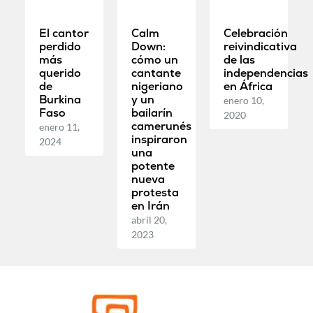
El cantor
Calm
Celebración
perdido
Down:
reivindicativa
más
cómo un
de las
querido
cantante
independencias
de
nigeriano
en África
Burkina
y un
enero 10,
Faso
bailarín
2020
camerunés
enero 11,
inspiraron
2024
una
potente
nueva
protesta
en Irán
abril 20,
2023