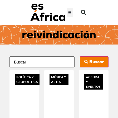
reivindicación
Buscar
POLÍTICA Y
MÚSICA Y
AGENDA
GEOPOLÍTICA
ARTES
Y
EVENTOS