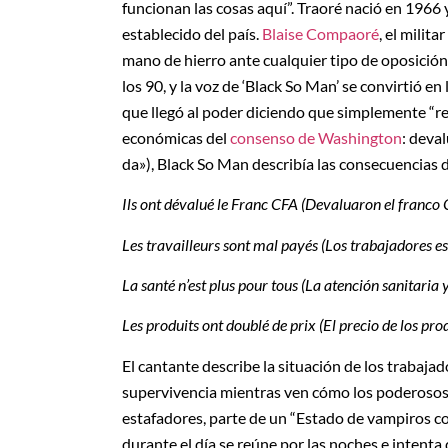
funcionan las cosas aquí”. Traoré nació en 1966 y
establecido del país.
Blaise Compaoré
, el milit
mano de hierro ante cualquier tipo de oposició
los 90, y la voz de ‘Black So Man’ se convirtió
que llegó al poder diciendo que simplemente “rec
económicas del
consenso de Washington
: deval
da»), Black So Man describía las consecuencias d
Ils ont dévalué le Franc CFA (Devaluaron el franco
Les travailleurs sont mal payés (Los trabajadores 
La santé n’est plus pour tous (La atención sanitaria 
Les produits ont doublé de prix (El precio de los pr
El cantante describe la situación de los trabaja
supervivencia mientras ven cómo los poderosos 
estafadores, parte de un “Estado de vampiros con
durante el día se reúne por las noches e intenta