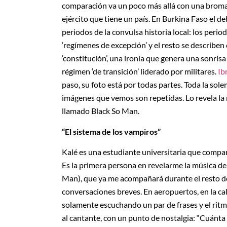
comparación va un poco más allá con una broma m
ejército que tiene un país. En Burkina Faso el de
periodos de la convulsa historia local: los peri
‘regímenes de excepción’ y el resto se describen
‘constitución’, una ironía que genera una sonr
régimen ‘de transición’ liderado por militares.
Ib
paso, su foto está por todas partes. Toda la so
imágenes que vemos son repetidas. Lo revela la 
llamado Black So Man.
“El sistema de los vampiros”
Kalé es una estudiante universitaria que compart
Es la primera persona en revelarme la música d
Man), que ya me acompañará durante el resto de
conversaciones breves. En aeropuertos, en la ca
solamente escuchando un par de frases y el ritmo
al cantante, con un punto de nostalgia: “Cuánta r