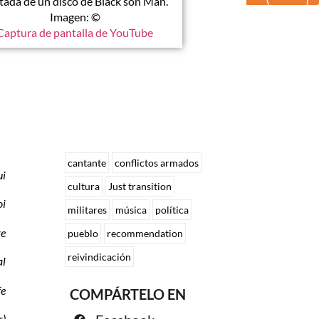
tada de un disco de Black son Man.
Imagen: ©
Captura de pantalla de YouTube
cantante
conflictos armados
ui
cultura
Just transition
oi
militares
música
política
re
pueblo
recommendation
reivindicación
al
fe
COMPÁRTELO EN
r)