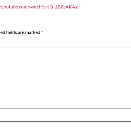
w.youtube.com/watch?v=jQ_2BZcAKAg
ed fields are marked
*