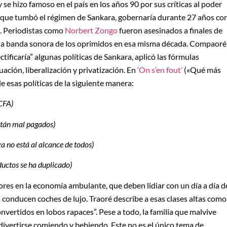
 se hizo famoso en el país en los años 90 por sus críticas al poder
ar que tumbó el régimen de Sankara, gobernaría durante 27 años co
n. Periodistas como
Norbert Zongo
fueron asesinados a finales de
 en la banda sonora de los oprimidos en esa misma década. Compaoré
tificaría” algunas políticas de Sankara, aplicó las fórmulas
uación, liberalización y privatización. En
‘On s’en fout’
(«Qué más
e esas políticas de la siguiente manera:
 CFA)
están mal pagados)
ya no está al alcance de todos)
oductos se ha duplicado)
dores en la economía ambulante, que deben lidiar con un día a día d
conducen coches de lujo. Traoré describe a esas clases altas como
vertidos en lobos rapaces”. Pese a todo, la familia que malvive
 divertirse comiendo y bebiendo. Este no es el único tema de