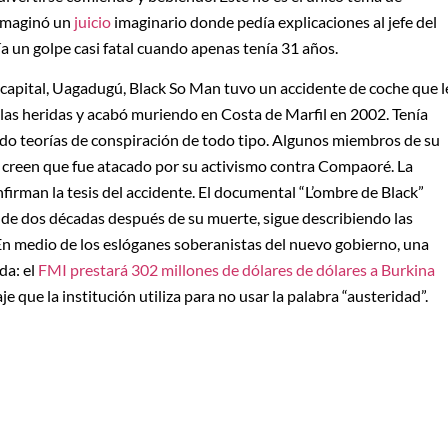
 imaginó un
juicio
imaginario donde pedía explicaciones al jefe del
ía un golpe casi fatal cuando apenas tenía 31 años.
 capital, Uagadugú, Black So Man tuvo un accidente de coche que l
 las heridas y acabó muriendo en Costa de Marfil en 2002. Tenía
do teorías de conspiración de todo tipo. Algunos miembros de su
e y creen que fue atacado por su activismo contra Compaoré. La
nfirman la tesis del accidente. El documental “L’ombre de Black”
s de dos décadas después de su muerte, sigue describiendo las
En medio de los eslóganes soberanistas del nuevo gobierno, una
da: el
FMI
prestará 302 millones de dólares de dólares a Burkina
aje que la institución utiliza para no usar la palabra “austeridad”.