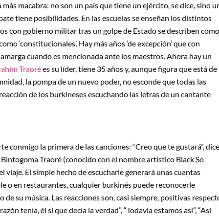
ás macabra: no son un país que tiene un ejército, se dice, sino u
bate tiene posibilidades. En las escuelas se enseñan los distintos
odos con gobierno militar tras un golpe de Estado se describen com
 como ‘constitucionales’. Hay más años ‘de excepción’ que con
isa amarga cuando es mencionada ante los maestros. Ahora hay un
rahim Traoré
es su líder, tiene 35 años y, aunque figura que está de
lemnidad, la pompa de un nuevo poder, no esconde que todas las
reacción de los burkineses escuchando las letras de un cantante
e conmigo la primera de las canciones: “Creo que te gustará”, dice
e Bintogoma Traoré (conocido con el nombre artístico Black So
l viaje. El simple hecho de escucharle generará unas cuantas
lle o en restaurantes, cualquier burkinés puede reconocerle
 de su música. Las reacciones son, casi siempre, positivas respect
azón tenía, él sí que decía la verdad”, “Todavía estamos así”, “Así