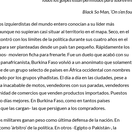
Black So Man, ‘On s’en fou
los izquierdistas del mundo entero conocían a su líder más
 aunque no supieran casi situar al territorio en el mapa. Seco, en el
contró con los límites de la política durante sus cuatro años en el
para ser planteadas desde un país tan pequeño. Rápidamente los
nos- movieron ficha para frenarle. Fue un duelo que acabó con su
 panafricanista, Burkina Faso volvió a un anonimato que solament
te de un grupo selecto de países en África occidental con nombres
o por los grupos yihadistas. El día a día en las ciudades, pese a
lota inacabable de motos, vendedores con sus paradas, vendedores
inidad de comercios que venden productos importados. Puestos
do días mejores. En Burkina Faso, como en tantos países
que las cargan- las que persiguen a los compradores.
os militares ganan peso como última defensa de la nación. En
como ‘árbitro’ de la política. En otros -Egipto o Pakistán-, la