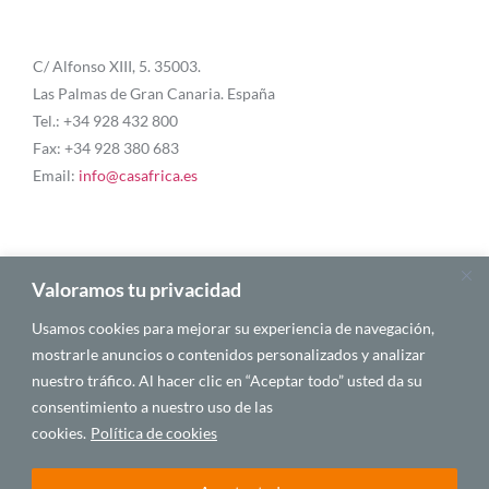
C/ Alfonso XIII, 5. 35003.
Las Palmas de Gran Canaria. España
Tel.: +34 928 432 800
Fax: +34 928 380 683
Email:
info@casafrica.es
Blog
Valoramos tu privacidad
Usamos cookies para mejorar su experiencia de navegación,
Quiénes somos
mostrarle anuncios o contenidos personalizados y analizar
nuestro tráfico. Al hacer clic en “Aceptar todo” usted da su
Autores
consentimiento a nuestro uso de las
Español
cookies.
Política de cookies