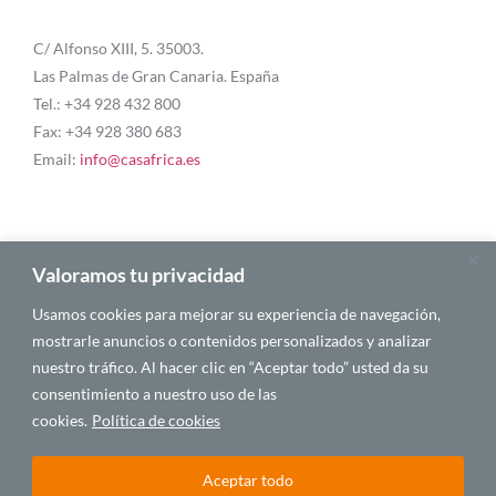
C/ Alfonso XIII, 5. 35003.
Las Palmas de Gran Canaria. España
Tel.: +34 928 432 800
Fax: +34 928 380 683
Email:
info@casafrica.es
Blog
Valoramos tu privacidad
Usamos cookies para mejorar su experiencia de navegación,
Quiénes somos
mostrarle anuncios o contenidos personalizados y analizar
nuestro tráfico. Al hacer clic en “Aceptar todo” usted da su
Autores
consentimiento a nuestro uso de las
Español
cookies.
Política de cookies
Aceptar todo