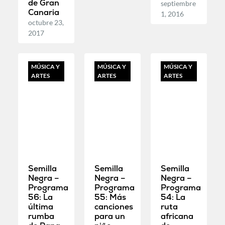
de Gran
septiembre
Canaria
1, 2016
octubre 23,
2017
MÚSICA Y
MÚSICA Y
MÚSICA Y
ARTES
ARTES
ARTES
Semilla
Semilla
Semilla
Negra –
Negra –
Negra –
Programa
Programa
Programa
56: La
55: Más
54: La
última
canciones
ruta
rumba
para un
africana