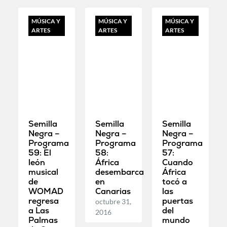
MÚSICA Y
MÚSICA Y
MÚSICA Y
ARTES
ARTES
ARTES
Semilla
Semilla
Semilla
Negra –
Negra –
Negra –
Programa
Programa
Programa
59: El
58:
57:
león
África
Cuando
musical
desembarca
África
de
en
tocó a
WOMAD
Canarias
las
regresa
puertas
octubre 31,
a Las
del
2016
Palmas
mundo