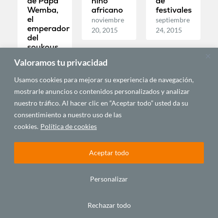
de Papa
niño
de
Wemba,
africano
festivales
el
noviembre
septiembre
emperador
20, 2015
24, 2015
del
soukous
en África
Valoramos tu privacidad
abril 26,
2016
Usamos cookies para mejorar su experiencia de navegación,
mostrarle anuncios o contenidos personalizados y analizar
nuestro tráfico. Al hacer clic en “Aceptar todo” usted da su
MÚSICA Y
MÚSICA Y
MÚSICA Y
consentimiento a nuestro uso de las
ARTES
ARTES
ARTES
cookies.
Política de cookies
Aceptar todo
Personalizar
Rechazar todo
Semilla
Semilla
Semilla
Negra –
Negra –
Negra –