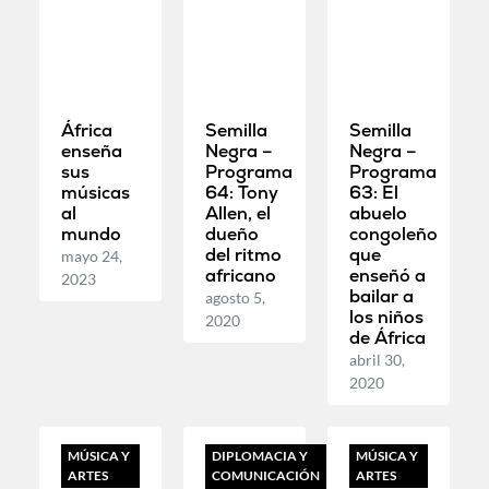
África
Semilla
Semilla
enseña
Negra –
Negra –
sus
Programa
Programa
músicas
64: Tony
63: El
al
Allen, el
abuelo
mundo
dueño
congoleño
del ritmo
que
mayo 24,
africano
enseñó a
2023
bailar a
agosto 5,
los niños
2020
de África
abril 30,
2020
MÚSICA Y
DIPLOMACIA Y
MÚSICA Y
ARTES
COMUNICACIÓN
ARTES