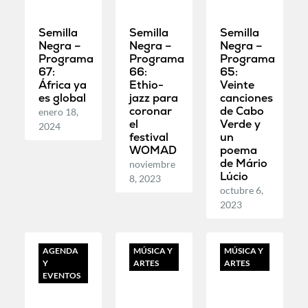
Semilla
Semilla
Semilla
Negra –
Negra –
Negra –
Programa
Programa
Programa
67:
66:
65:
África ya
Ethio-
Veinte
es global
jazz para
canciones
coronar
de Cabo
enero 18,
el
Verde y
2024
festival
un
WOMAD
poema
de Mário
noviembre
Lúcio
8, 2023
octubre 6,
2023
AGENDA
MÚSICA Y
MÚSICA Y
Y
ARTES
ARTES
EVENTOS