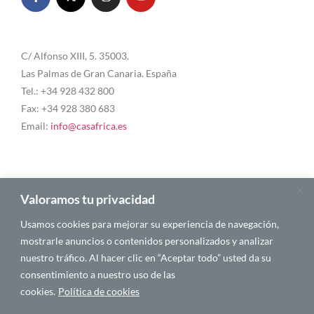
C/ Alfonso XIII, 5. 35003.
Las Palmas de Gran Canaria. España
Tel.: +34 928 432 800
Fax: +34 928 380 683
Email:
info@casafrica.es
Blog
Valoramos tu privacidad
Usamos cookies para mejorar su experiencia de navegación,
Quiénes somos
mostrarle anuncios o contenidos personalizados y analizar
nuestro tráfico. Al hacer clic en “Aceptar todo” usted da su
Autores
consentimiento a nuestro uso de las
Español
cookies.
Política de cookies