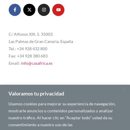
C/ Alfonso XIII, 5. 35003.
Las Palmas de Gran Canaria. España
Tel.: +34 928 432 800
Fax: +34 928 380 683
Email:
info@casafrica.es
Blog
Valoramos tu privacidad
Usamos cookies para mejorar su experiencia de navegación,
Quiénes somos
mostrarle anuncios o contenidos personalizados y analizar
nuestro tráfico. Al hacer clic en “Aceptar todo” usted da su
Autores
consentimiento a nuestro uso de las