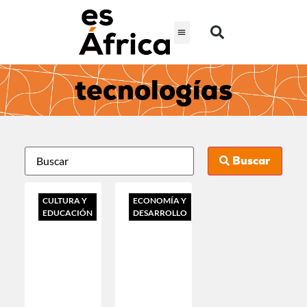
tecnologías
Buscar
CULTURA Y
ECONOMÍA Y
EDUCACIÓN
DESARROLLO