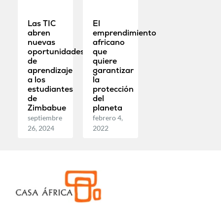
Las TIC
El
abren
emprendimiento
nuevas
africano
oportunidades
que
de
quiere
aprendizaje
garantizar
a los
la
estudiantes
protección
de
del
Zimbabue
planeta
septiembre
febrero 4,
26, 2024
2022