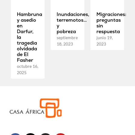
Hambruna
Inundaciones,
Migraciones:
y asedio
terremotos…
preguntas
en
y
sin
Darfur,
pobreza
respuesta
la
septiembre
junio 19,
tragedia
18, 2023
2023
olvidada
de El
Fasher
octubre 16,
2025