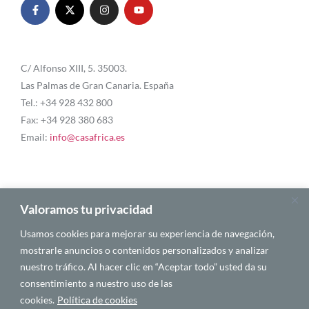
C/ Alfonso XIII, 5. 35003.
Las Palmas de Gran Canaria. España
Tel.: +34 928 432 800
Fax: +34 928 380 683
Email:
info@casafrica.es
Blog
Valoramos tu privacidad
Usamos cookies para mejorar su experiencia de navegación,
Quiénes somos
mostrarle anuncios o contenidos personalizados y analizar
nuestro tráfico. Al hacer clic en “Aceptar todo” usted da su
Autores
consentimiento a nuestro uso de las
Español
cookies.
Política de cookies