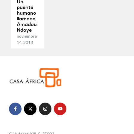
Un
puente
humano
llamado
Amadou
Ndoye
noviembre
14, 2013
C/ Alfonso XIII, 5. 35003.