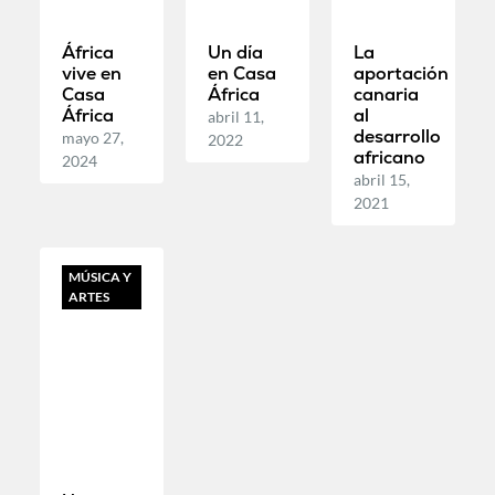
África
Un día
La
vive en
en Casa
aportación
Casa
África
canaria
África
al
abril 11,
desarrollo
mayo 27,
2022
africano
2024
abril 15,
2021
MÚSICA Y
ARTES