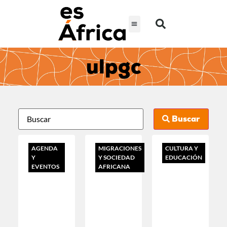
ulpgc
Buscar
AGENDA
MIGRACIONES
CULTURA Y
Y
Y SOCIEDAD
EDUCACIÓN
EVENTOS
AFRICANA