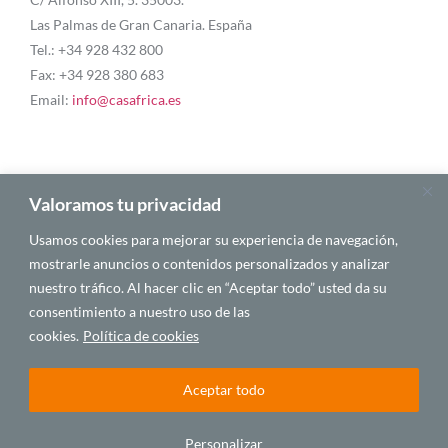
Las Palmas de Gran Canaria. España
Tel.: +34 928 432 800
Fax: +34 928 380 683
Email:
info@casafrica.es
Blog
Valoramos tu privacidad
Usamos cookies para mejorar su experiencia de navegación,
Quiénes somos
mostrarle anuncios o contenidos personalizados y analizar
nuestro tráfico. Al hacer clic en “Aceptar todo” usted da su
Autores
consentimiento a nuestro uso de las
Español
cookies.
Política de cookies
Aceptar todo
© 2025 CASA ÁFRICA
Personalizar