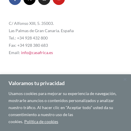
C/ Alfonso XIII, 5. 35003.
Las Palmas de Gran Canaria. España
Tel.: +34 928 432 800
Fax: +34 928 380 683
Email:
info@casafrica.es
Blog
Valoramos tu privacidad
Usamos cookies para mejorar su experiencia de navegación,
Quiénes somos
mostrarle anuncios o contenidos personalizados y analizar
nuestro tráfico. Al hacer clic en “Aceptar todo” usted da su
Autores
consentimiento a nuestro uso de las
Español
cookies.
Política de cookies