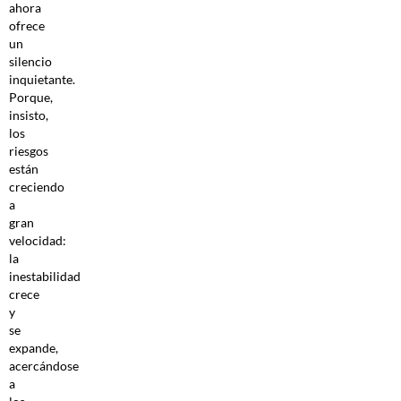
ahora
ofrece
un
silencio
inquietante.
Porque,
insisto,
los
riesgos
están
creciendo
a
gran
velocidad:
la
inestabilidad
crece
y
se
expande,
acercándose
a