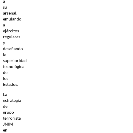
a
su
arsenal,
emulando
a
ejércitos
regulares
y
desafiando
la
superioridad
tecnológica
de
los
Estados.
La
estrategia
del
grupo
terrorista
JNIM
en