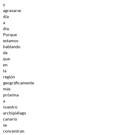
y
agravarse
día
a
día.
Porque
estamos
hablando
de
que
en
la
región
geográficamente
más
próxima
a
nuestro
archipiélago
canario
se
concentran