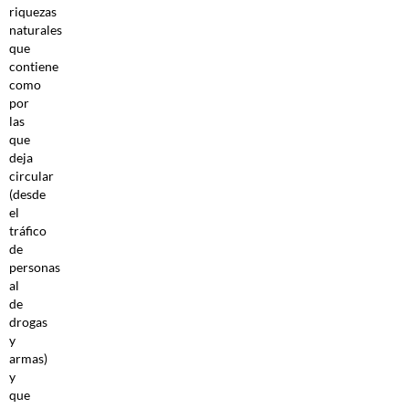
riquezas
naturales
que
contiene
como
por
las
que
deja
circular
(desde
el
tráfico
de
personas
al
de
drogas
y
armas)
y
que