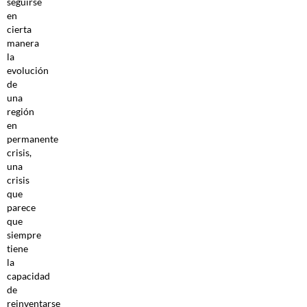
seguirse
en
cierta
manera
la
evolución
de
una
región
en
permanente
crisis,
una
crisis
que
parece
que
siempre
tiene
la
capacidad
de
reinventarse