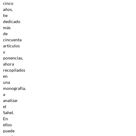
cinco
años,
he
dedicado
más
de
cincuenta
artículos
y
ponencias,
ahora
recopilados
en
una
monografía,
a
analizar
el
Sahel.
En
ellos
puede