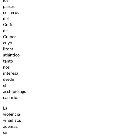
los
países
costeros
del
Golfo
de
Guinea,
cuyo
litoral
atlántico
tanto
nos
interesa
desde
el
archipiélago
canario.
La
violencia
yihadista,
además,
se