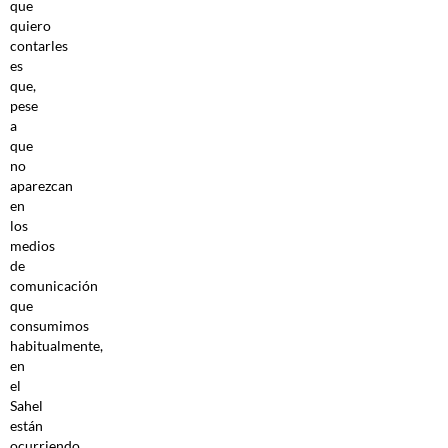
que
quiero
contarles
es
que,
pese
a
que
no
aparezcan
en
los
medios
de
comunicación
que
consumimos
habitualmente,
en
el
Sahel
están
ocurriendo