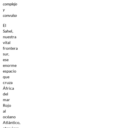
complejo
y
convulso
El
Sahel,
nuestra
vital
frontera
sur,
ese
enorme
espacio
que
cruza
África
del
mar
Rojo
al
océano
Atlántico,