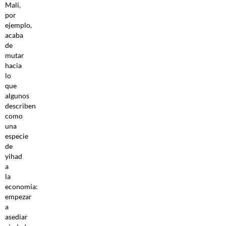
Mali,
por
ejemplo,
acaba
de
mutar
hacia
lo
que
algunos
describen
como
una
especie
de
yihad
a
la
economía:
empezar
a
asediar