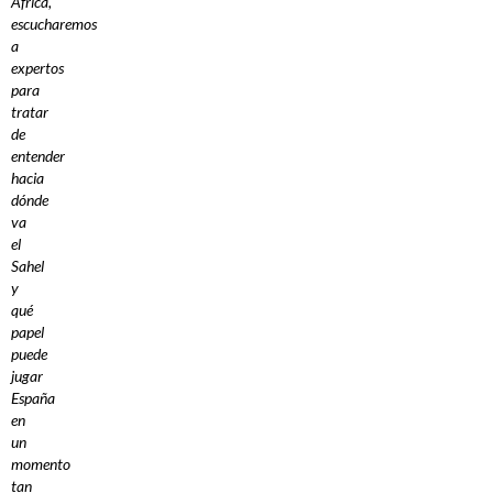
África,
escucharemos
a
expertos
para
tratar
de
entender
hacia
dónde
va
el
Sahel
y
qué
papel
puede
jugar
España
en
un
momento
tan