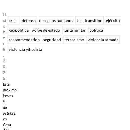
O
Ct
crisis
defensa
derechos humanos
Just transition
ejército
O
geopolítica
golpe de estado
junta militar
política
B
E
recommendation
seguridad
terrorismo
violencia armada
R
violencia yihadista
6
,
2
0
2
5
Este
próximo
jueves
9
de
octubre,
en
Casa