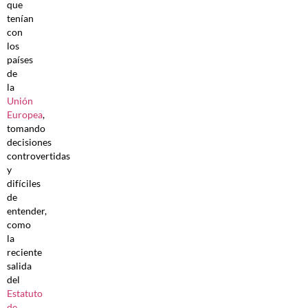
que
tenían
con
los
países
de
la
Unión
Europea
,
tomando
decisiones
controvertidas
y
difíciles
de
entender,
como
la
reciente
salida
del
Estatuto
de