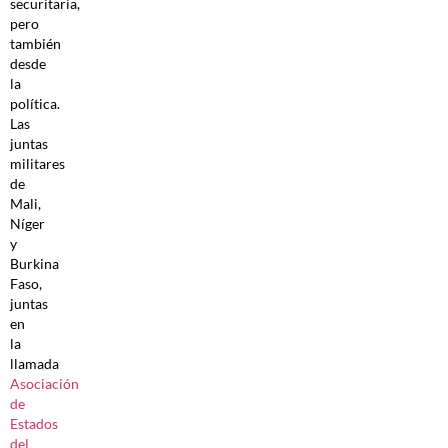
securitaria,
pero
también
desde
la
política.
Las
juntas
militares
de
Mali,
Níger
y
Burkina
Faso,
juntas
en
la
llamada
Asociación
de
Estados
del