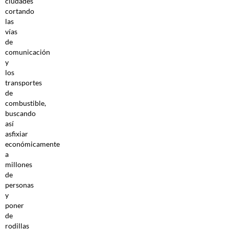
ciudades
cortando
las
vías
de
comunicación
y
los
transportes
de
combustible,
buscando
así
asfixiar
económicamente
a
millones
de
personas
y
poner
de
rodillas