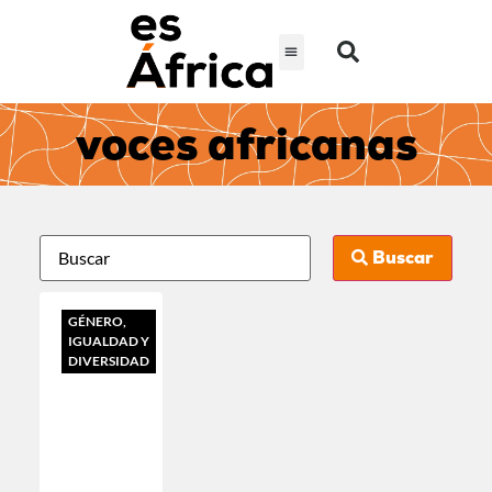
voces africanas
Buscar
GÉNERO,
IGUALDAD Y
DIVERSIDAD