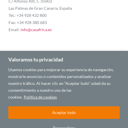
C/ Alfonso XIII, 5. 35003.
Las Palmas de Gran Canaria. España
Tel.: +34 928 432 800
Fax: +34 928 380 683
Email:
info@casafrica.es
Blog
Valoramos tu privacidad
Usamos cookies para mejorar su experiencia de navegación,
Quiénes somos
mostrarle anuncios o contenidos personalizados y analizar
nuestro tráfico. Al hacer clic en “Aceptar todo” usted da su
Autores
consentimiento a nuestro uso de las
Español
cookies.
Política de cookies
Aceptar todo
© 2025 CASA ÁFRICA
Personalizar