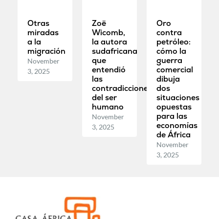
Otras
Zoë
Oro
miradas
Wicomb,
contra
a la
la autora
petróleo:
migración
sudafricana
cómo la
que
guerra
November
entendió
comercial
3, 2025
las
dibuja
contradicciones
dos
del ser
situaciones
humano
opuestas
para las
November
economías
3, 2025
de África
November
3, 2025