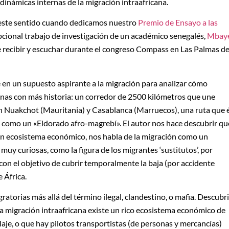
inámicas internas de la migración intraafricana.
 este sentido cuando dedicamos nuestro
Premio de Ensayo a las
cional trabajo de investigación de un académico senegalés,
Mbay
 de recibir y escuchar durante el congreso Compass en Las Palmas d
e en un supuesto aspirante a la migración para analizar cómo
canas con más historia: un corredor de 2500 kilómetros que une
n Nuakchot (Mauritania) y Casablanca (Marruecos), una ruta que é
to como un «Eldorado afro-magrebí». El autor nos hace descubrir qu
 un ecosistema económico, nos habla de la migración como un
 muy curiosas, como la figura de los migrantes ‘sustitutos’, por
con el objetivo de cubrir temporalmente la baja (por accidente
 África.
atorias más allá del término ilegal, clandestino, o mafia. Descubri
la migración intraafricana existe un rico ecosistema económico de
laje, o que hay pilotos transportistas (de personas y mercancías)