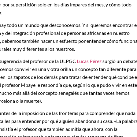
 por superstición solo en los días impares del mes, y cómo todo
r.
na hay todo un mundo que desconocemos. Y si queremos encontrar e
 y de integración profesional de personas africanas en nuestro
ar, debemos también hacer un esfuerzo por entender cómo funcion
urales muy diferentes a los nuestros.
 sugerencia del profesor de la ULPGC
Lucas Pérez
surgió un debat
emos convivir en una y otra orilla un concepto tan diferente para
n los zapatos de los demás para tratar de entender qué concibe e
el profesor Mbaye le respondía que, según lo que pudo vivir en este
a mucho más allá del concepto senegalés que tantas veces hemos
rcelona o la muerte).
a antes de la imposición de las fronteras para comprender que nada
talles para entender por qué alguien abandona su casa. «La palabr
nsistía el profesor, que también admitía que ahora, con la
, también es impensable plantear cualquier concepto de libre