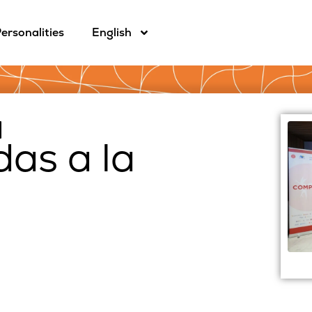
ersonalities
English
as a la