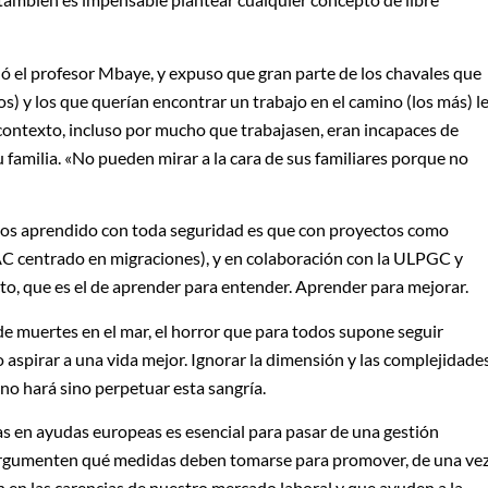
ó el profesor Mbaye, y expuso que gran parte de los chavales que
s) y los que querían encontrar un trabajo en el camino (los más) l
ontexto, incluso por mucho que trabajasen, eran incapaces de
 familia. «No pueden mirar a la cara de sus familiares porque no
os aprendido con toda seguridad es que con proyectos como
C centrado en migraciones), y en colaboración con la ULPGC y
cto, que es el de aprender para entender. Aprender para mejorar.
e muertes en el mar, el horror que para todos supone seguir
aspirar a una vida mejor. Ignorar la dimensión y las complejidade
 no hará sino perpetuar esta sangría.
das en ayudas europeas es esencial para pasar de una gestión
e argumenten qué medidas deben tomarse para promover, de una ve
an en las carencias de nuestro mercado laboral y que ayuden a la