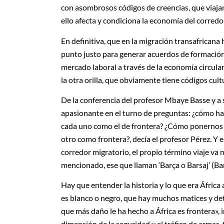
con asombrosos códigos de creencias, que viajan
ello afecta y condiciona la economía del corredo
En definitiva, que en la migración transafrica
punto justo para generar acuerdos de formación
mercado laboral a través de la economía circul
la otra orilla, que obviamente tiene códigos cult
De la conferencia del profesor Mbaye Basse y a
apasionante en el turno de preguntas: ¿cómo hac
cada uno como el de frontera? ¿Cómo ponernos e
otro como frontera?, decía el profesor Pérez. Y 
corredor migratorio, el propio término viaje v
mencionado, ese que llaman ‘Barça o Barsaj’ (Ba
Hay que entender la historia y lo que era Áfric
es blanco o negro, que hay muchos matices y de
que más daño le ha hecho a África es frontera», i
dimensión de la seguridad y el tráfico de armas