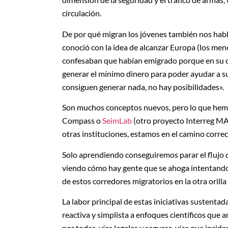
circulación.
De por qué migran los jóvenes también nos habl
conoció con la idea de alcanzar Europa (los meno
confesaban que habían emigrado porque en su c
generar el mínimo dinero para poder ayudar a su
consiguen generar nada, no hay posibilidades».
Son muchos conceptos nuevos, pero lo que hem
Compass o
SeimLab
(otro proyecto Interreg MA
otras instituciones, estamos en el camino corre
Solo aprendiendo conseguiremos parar el flujo d
viendo cómo hay gente que se ahoga intentando 
de estos corredores migratorios en la otra orilla
La labor principal de estas iniciativas sustenta
reactiva y simplista a enfoques científicos qu
por todas, vías legales y seguras, vías que incid