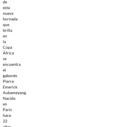
de
esta
nueva
hornada
que
brilla
en
la
Copa
África
se
encuentra
el
gabonés
Pierre
Emerick
Aubameyang.
Nacido
en
París
hace
22
años,