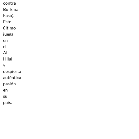
contra
Burkina
Faso).
Este
último
juega
en
el
Al-
Hilal
y
despierta
auténtica
pasión
en
su
país.