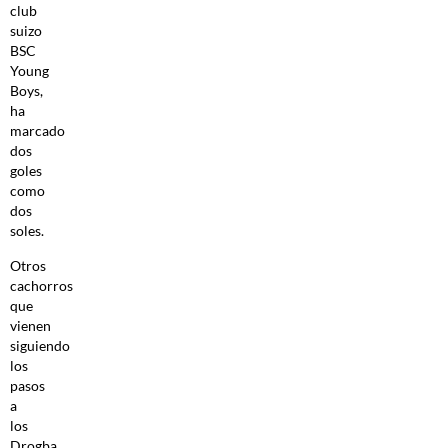
club
suizo
BSC
Young
Boys,
ha
marcado
dos
goles
como
dos
soles.
Otros
cachorros
que
vienen
siguiendo
los
pasos
a
los
Drogba,