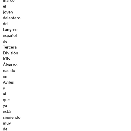
marcó
el
joven
delantero
del
Langreo
español
de
Tercera
División
Kily
Álvarez,
nacido
en
Avilés
y
al
que
ya
están
siguiendo
muy
de