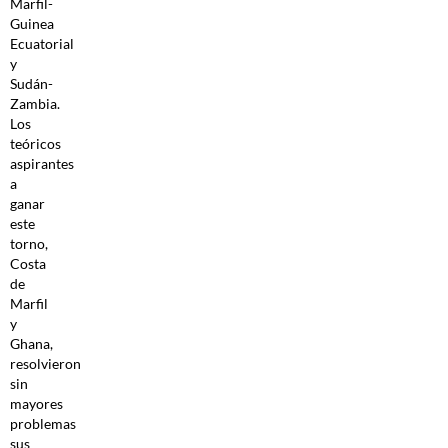
Marfil-
Guinea
Ecuatorial
y
Sudán-
Zambia.
Los
teóricos
aspirantes
a
ganar
este
torno,
Costa
de
Marfil
y
Ghana,
resolvieron
sin
mayores
problemas
sus