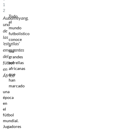
1
2
Todo
Aubameyang,
el
una
mundo
de
futbolístico
las
conoce
'estrellas'
a
emergentes
las
del
grandes
fútbol
estrellas
africanas
en
que
África
han
marcado
una
época
en
el
fútbol
mundial.
Jugadores