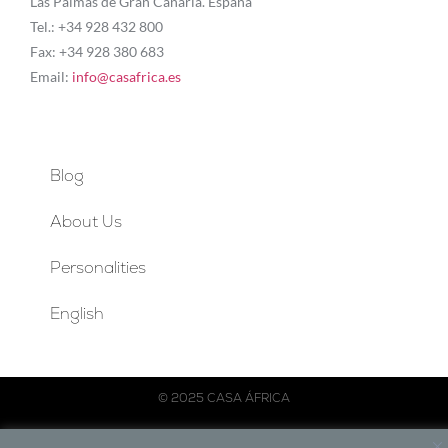
Las Palmas de Gran Canaria. España
Tel.: +34 928 432 800
Fax: +34 928 380 683
Email:
info@casafrica.es
Blog
About Us
Personalities
English
© 2025 CASA ÁFRICA
Español
English
Français
Português