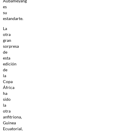
Aubameyang
es
su
estandarte.
La
otra
gran
sorpresa
de
esta
edición
de
la
Copa
África
ha
sido
la
otra
anfitriona,
Guinea
Ecuatorial,