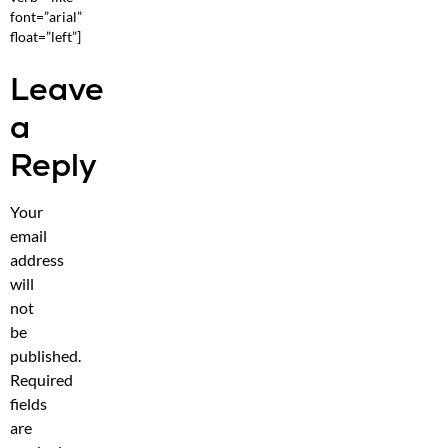
font=”arial”
float=”left”]
Leave
a
Reply
Your
email
address
will
not
be
published.
Required
fields
are