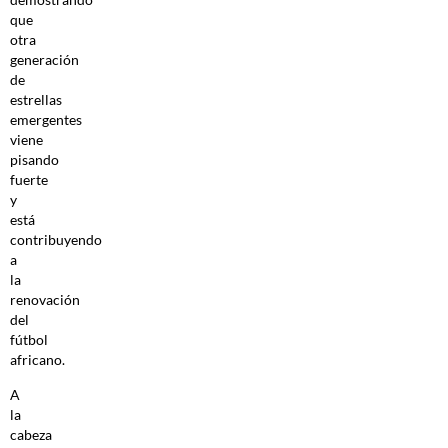
que
otra
generación
de
estrellas
emergentes
viene
pisando
fuerte
y
está
contribuyendo
a
la
renovación
del
fútbol
africano.
A
la
cabeza