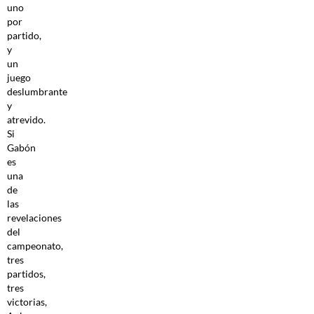
uno
por
partido,
y
un
juego
deslumbrante
y
atrevido.
Si
Gabón
es
una
de
las
revelaciones
del
campeonato,
tres
partidos,
tres
victorias,