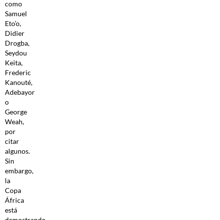
como
Samuel
Eto’o,
Didier
Drogba,
Seydou
Keita,
Frederic
Kanouté,
Adebayor
o
George
Weah,
por
citar
algunos.
Sin
embargo,
la
Copa
África
está
demostrando