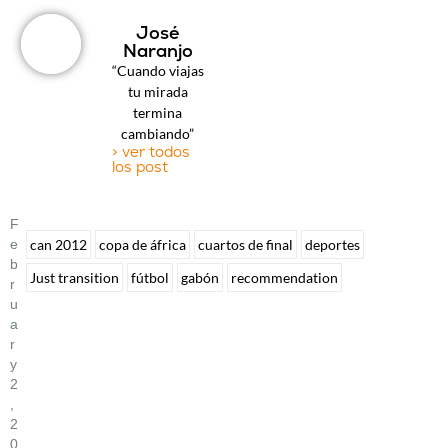
José
Naranjo
“Cuando viajas
tu mirada
termina
cambiando”
> ver todos
los post
F
E
can 2012
copa de áfrica
cuartos de final
deportes
B
Just transition
fútbol
gabón
recommendation
R
U
A
R
Y
2
,
2
0