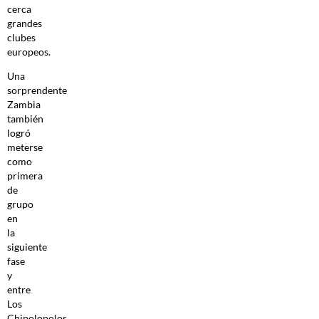
cerca
grandes
clubes
europeos.
Una
sorprendente
Zambia
también
logró
meterse
como
primera
de
grupo
en
la
siguiente
fase
y
entre
Los
Chipolopolos