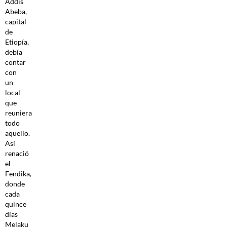
Addis
Abeba,
capital
de
Etiopía,
debía
contar
con
un
local
que
reuniera
todo
aquello.
Así
renació
el
Fendika,
donde
cada
quince
días
Melaku