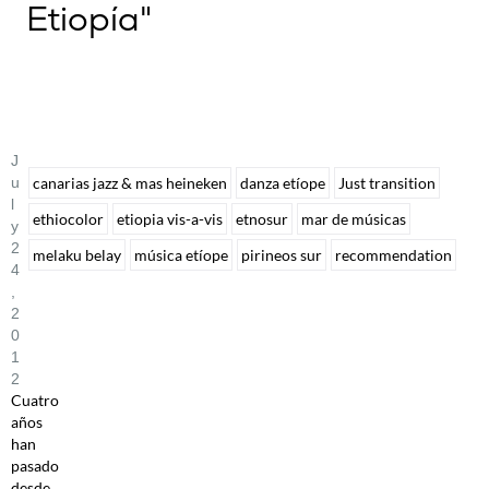
Etiopía"
J
U
canarias jazz & mas heineken
danza etíope
Just transition
L
ethiocolor
etiopia vis-a-vis
etnosur
mar de músicas
Y
2
melaku belay
música etíope
pirineos sur
recommendation
4
,
2
0
1
2
Cuatro
años
han
pasado
desde