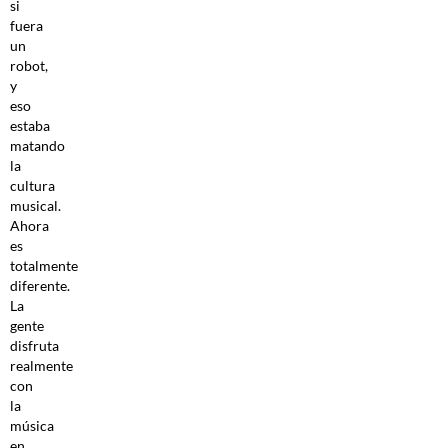
si
fuera
un
robot,
y
eso
estaba
matando
la
cultura
musical.
Ahora
es
totalmente
diferente.
La
gente
disfruta
realmente
con
la
música
en