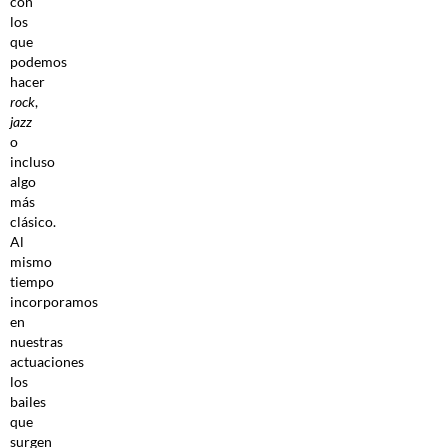
con
los
que
podemos
hacer
rock
,
jazz
o
incluso
algo
más
clásico.
Al
mismo
tiempo
incorporamos
en
nuestras
actuaciones
los
bailes
que
surgen