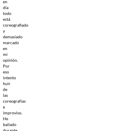
en
día
todo
está
coreografiado
y
demasiado
marcado
en
mi
opinión.
Por
eso
intento
huir
de
las
coreografías
e
improviso.
He
bailado
durante