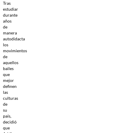
Tras
estudiar
durante
años
de
manera
autodidacta
los
movimientos
de
aquellos
bailes
que
mejor
definen
las
culturas
de
su
país,
decidió
que