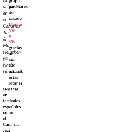
grupos
actuación
ganadores
del
en
pasado
el
Etiopía
Canarias
Vis-
Jazz
a-
&
Vis
,
Más
gracias
Heineken
al
(©
cual
Nacho
han
González)
actuado
estas
últimas
semanas
en
festivales
españoles
como
el
Canarias
Jazz