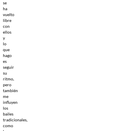
se
ha
vuelto
libre
con
ellos
y
lo
que
hago
es
seguir
su
ritmo,
pero
también
me
influyen
los
bailes
tradicionales,
como