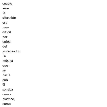
cuatro
años
la
situación
era
muy
difícil
por
culpa
del
sintetizador.
La
música
que
se
hacía
con
él
sonaba
como
plástico,
como