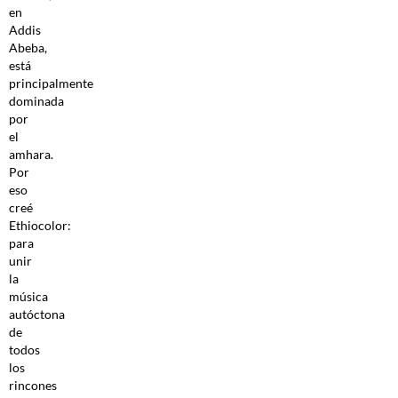
en
Addis
Abeba,
está
principalmente
dominada
por
el
amhara.
Por
eso
creé
Ethiocolor:
para
unir
la
música
autóctona
de
todos
los
rincones