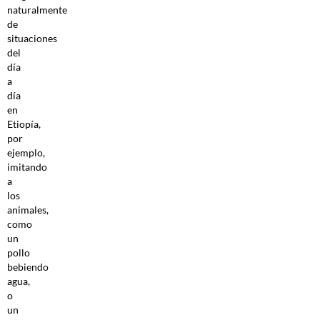
naturalmente
de
situaciones
del
día
a
día
en
Etiopía,
por
ejemplo,
imitando
a
los
animales,
como
un
pollo
bebiendo
agua,
o
un