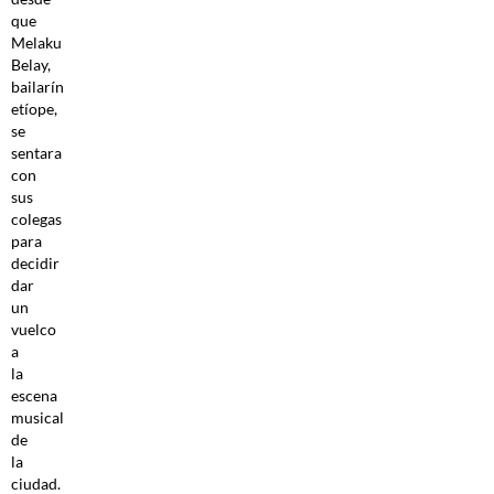
que
Melaku
Belay,
bailarín
etíope,
se
sentara
con
sus
colegas
para
decidir
dar
un
vuelco
a
la
escena
musical
de
la
ciudad.