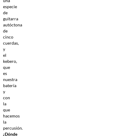
una
especie
de
guitarra
autóctona
de
cinco
cuerdas,
y
el
kebero,
que
es
nuestra
batería
y
con
la
que
hacemos
la
percusión.
¿Dónde