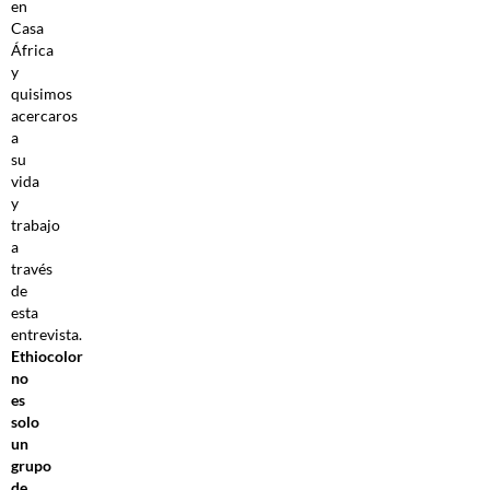
en
Casa
África
y
quisimos
acercaros
a
su
vida
y
trabajo
a
través
de
esta
entrevista.
Ethiocolor
no
es
solo
un
grupo
de