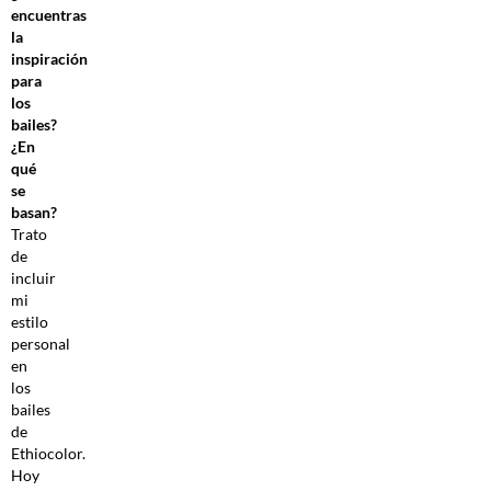
encuentras
la
inspiración
para
los
bailes?
¿En
qué
se
basan?
Trato
de
incluir
mi
estilo
personal
en
los
bailes
de
Ethiocolor.
Hoy