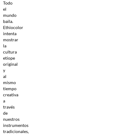
Todo
el
mundo
baila.
Ethiocolor
intenta
mostrar
la
cultura
etíope
original
y
al
mismo
tiempo
creativa
a
través
de
nuestros
instrumentos
tradicionales,