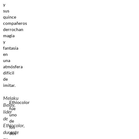
y
sus
quince
compañeros
derrochan
magia
y
fantasía
en
una
atmósfera
difícil
de
imitar.
Melaku
Ethiocolor
Belay,
fue
líder
uno
de
de
Ethiocolor,
los
durante
dos
su