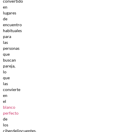
convertido
en
lugares
de
encuentro
habituales
para
las
personas
que
buscan
pareja,
lo
que
las
convierte
en
el
blanco
perfecto
de
los
ciberdelincuentes.