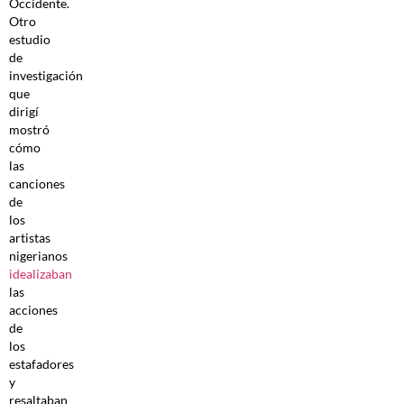
Occidente.
Otro
estudio
de
investigación
que
dirigí
mostró
cómo
las
canciones
de
los
artistas
nigerianos
idealizaban
las
acciones
de
los
estafadores
y
resaltaban