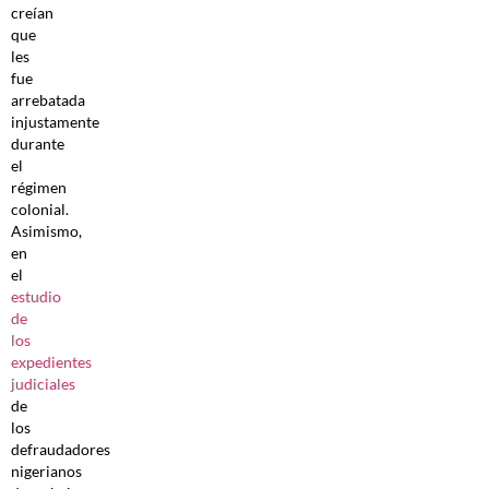
creían
que
les
fue
arrebatada
injustamente
durante
el
régimen
colonial.
Asimismo,
en
el
estudio
de
los
expedientes
judiciales
de
los
defraudadores
nigerianos