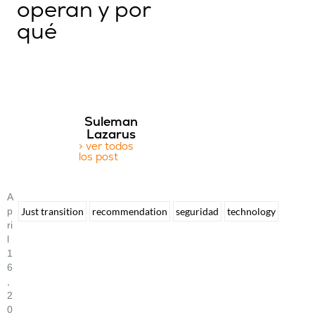
operan y por
qué
Suleman
Lazarus
> ver todos
los post
A
P
Just transition
recommendation
seguridad
technology
Ri
L
1
6
,
2
0