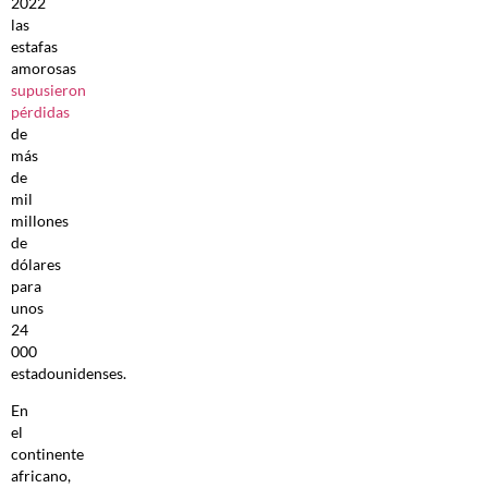
2022
las
estafas
amorosas
supusieron
pérdidas
de
más
de
mil
millones
de
dólares
para
unos
24
000
estadounidenses.
En
el
continente
africano,