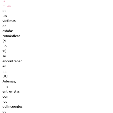
la
mitad
de
las
víctimas
de
estafas
románticas
(el
56
%)
se
encontraban
en
EE.
UU.
Además,
mis
entrevistas
con
los
delincuentes
de