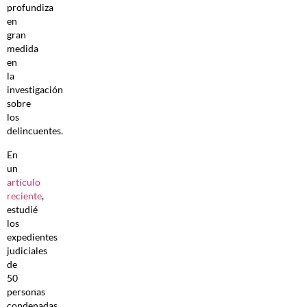
profundiza
en
gran
medida
en
la
investigación
sobre
los
delincuentes.
En
un
artículo
reciente
,
estudié
los
expedientes
judiciales
de
50
personas
condenadas