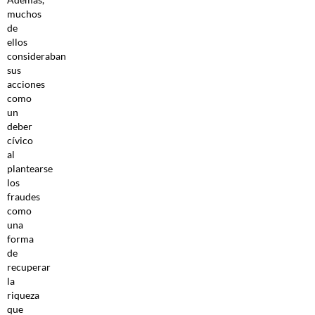
muchos
de
ellos
consideraban
sus
acciones
como
un
deber
cívico
al
plantearse
los
fraudes
como
una
forma
de
recuperar
la
riqueza
que