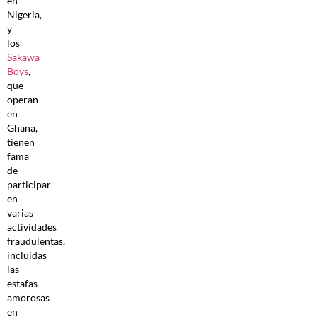
en
Nigeria,
y
los
Sakawa
Boys
,
que
operan
en
Ghana,
tienen
fama
de
participar
en
varias
actividades
fraudulentas,
incluidas
las
estafas
amorosas
en