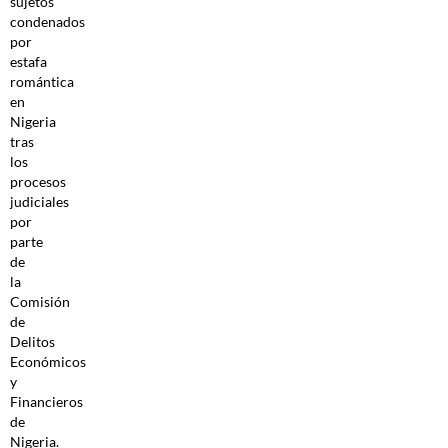
sujetos
condenados
por
estafa
romántica
en
Nigeria
tras
los
procesos
judiciales
por
parte
de
la
Comisión
de
Delitos
Económicos
y
Financieros
de
Nigeria.