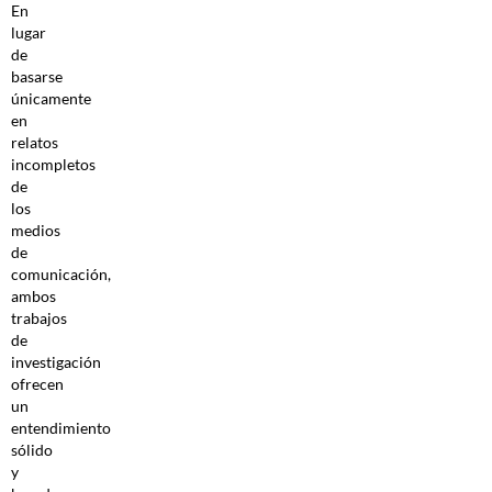
En
lugar
de
basarse
únicamente
en
relatos
incompletos
de
los
medios
de
comunicación,
ambos
trabajos
de
investigación
ofrecen
un
entendimiento
sólido
y