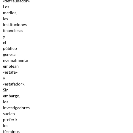
«defraudador».
Los
medios,
las
instituciones
financieras
y
el
público
general
normalmente
emplean
«estafa»
y
«estafador».
Sin
embargo,
los
investigadores
suelen
preferir
los
términos