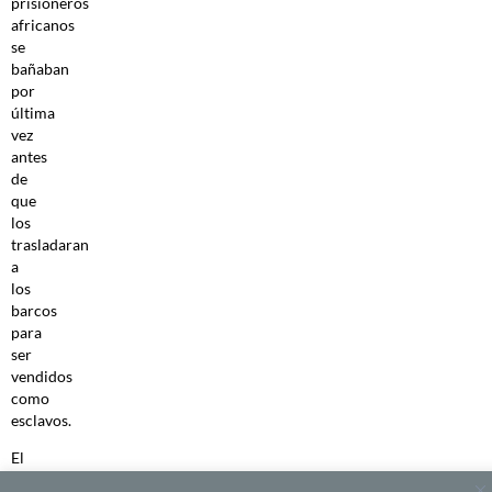
prisioneros
africanos
se
bañaban
por
última
vez
antes
de
que
los
trasladaran
a
los
barcos
para
ser
vendidos
como
esclavos.
El
presidente