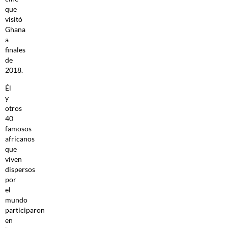
que
visitó
Ghana
a
finales
de
2018.
Él
y
otros
40
famosos
africanos
que
viven
dispersos
por
el
mundo
participaron
en