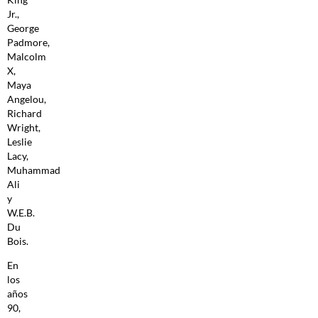
Jr.,
George
Padmore,
Malcolm
X,
Maya
Angelou,
Richard
Wright,
Leslie
Lacy,
Muhammad
Ali
y
W.E.B.
Du
Bois.
En
los
años
90,