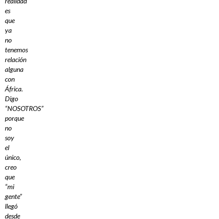
realidad
es
que
ya
no
tenemos
relación
alguna
con
África.
Digo
“NOSOTROS”
porque
no
soy
el
único,
creo
que
“mi
gente”
llegó
desde