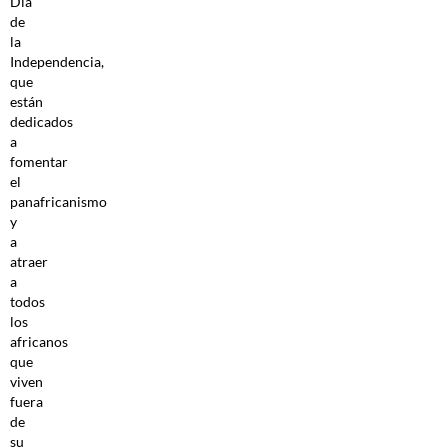
Día
de
la
Independencia,
que
están
dedicados
a
fomentar
el
panafricanismo
y
a
atraer
a
todos
los
africanos
que
viven
fuera
de
su