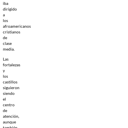
iba
dirigido
a
los
afroamericanos
cristianos
de
clase
media.
Las
fortalezas
y
los
castillos
siguieron
siendo
el
centro
de
atención,
aunque
también