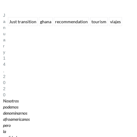
J
A
Just transition
ghana
recommendation
tourism
viajes
N
U
A
R
Y
1
4
,
2
0
2
0
Nosotros
podemos
denominarnos
afroamericanos
pero
la