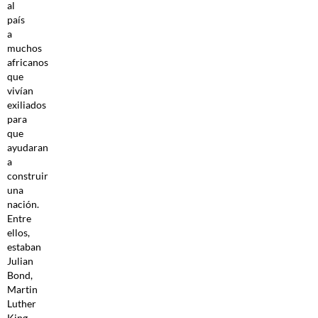
al
país
a
muchos
africanos
que
vivían
exiliados
para
que
ayudaran
a
construir
una
nación.
Entre
ellos,
estaban
Julian
Bond,
Martin
Luther
King