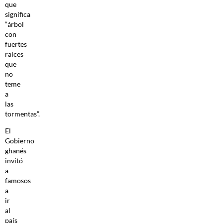
que
significa
“árbol
con
fuertes
raíces
que
no
teme
a
las
tormentas”.
El
Gobierno
ghanés
invitó
a
famosos
a
ir
al
país