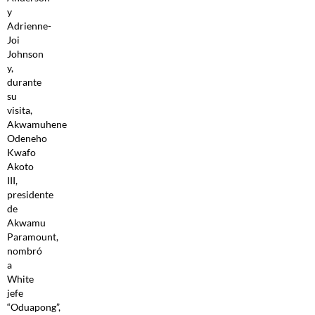
y
Adrienne-
Joi
Johnson
y,
durante
su
visita,
Akwamuhene
Odeneho
Kwafo
Akoto
III,
presidente
de
Akwamu
Paramount,
nombró
a
White
jefe
“Oduapong”,