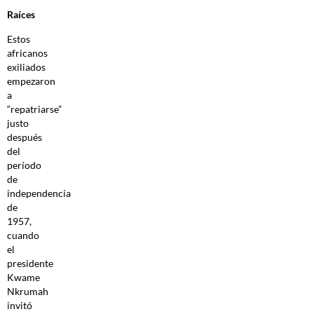
Raíces
Estos
africanos
exiliados
empezaron
a
“repatriarse”
justo
después
del
período
de
independencia
de
1957,
cuando
el
presidente
Kwame
Nkrumah
invitó