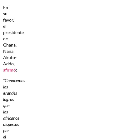
En
su
favor,
el
presidente
de
Ghana,
Nana
Akufo-
Addo,
afirmó
:
“Conocemos
los
grandes
logros
que
los
africanos
dispersos
por
el