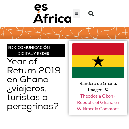
COMUNICACIÓN
BLOG
DIGITAL Y REDES
Year of
Return 2019
en Ghana:
Bandera de Ghana.
¿viajeros,
Imagen: ©
turistas o
Theodosia Okoh -
Republic of Ghana en
peregrinos?
Wikimedia Commons