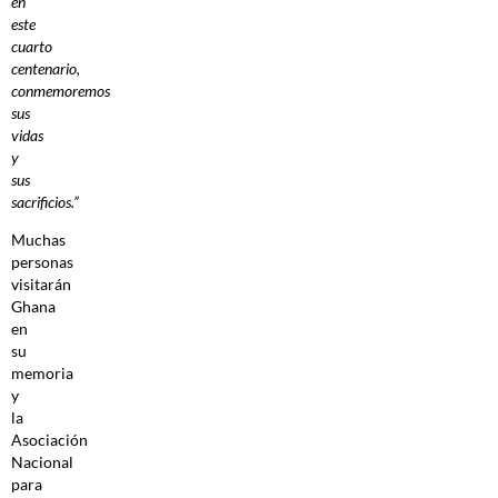
en
este
cuarto
centenario,
conmemoremos
sus
vidas
y
sus
sacrificios.”
Muchas
personas
visitarán
Ghana
en
su
memoria
y
la
Asociación
Nacional
para