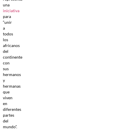
una
iniciativa
para
“unir
a
todos
los
africanos
del
continente
con
sus
hermanos
y
hermanas
que
viven
en
diferentes
partes
del
mundo”.