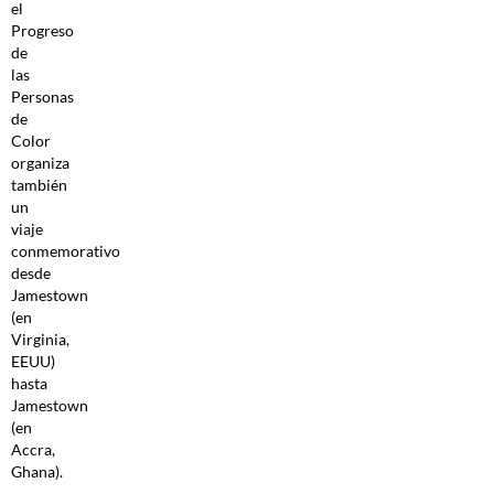
el
Progreso
de
las
Personas
de
Color
organiza
también
un
viaje
conmemorativo
desde
Jamestown
(en
Virginia,
EEUU)
hasta
Jamestown
(en
Accra,
Ghana).