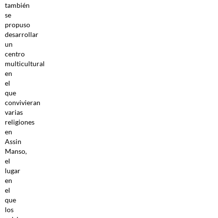
también
se
propuso
desarrollar
un
centro
multicultural
en
el
que
convivieran
varias
religiones
en
Assin
Manso,
el
lugar
en
el
que
los