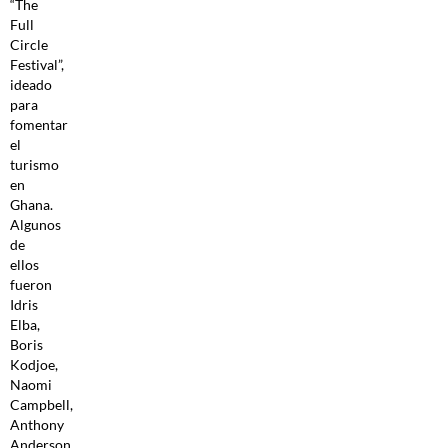
“The
Full
Circle
Festival”,
ideado
para
fomentar
el
turismo
en
Ghana.
Algunos
de
ellos
fueron
Idris
Elba,
Boris
Kodjoe,
Naomi
Campbell,
Anthony
Anderson