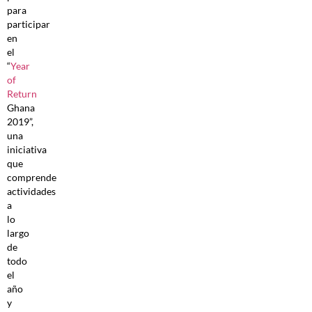
para
participar
en
el
“
Year
of
Return
Ghana
2019”,
una
iniciativa
que
comprende
actividades
a
lo
largo
de
todo
el
año
y