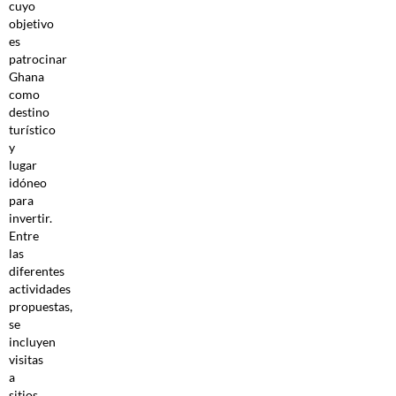
cuyo
objetivo
es
patrocinar
Ghana
como
destino
turístico
y
lugar
idóneo
para
invertir.
Entre
las
diferentes
actividades
propuestas,
se
incluyen
visitas
a
sitios