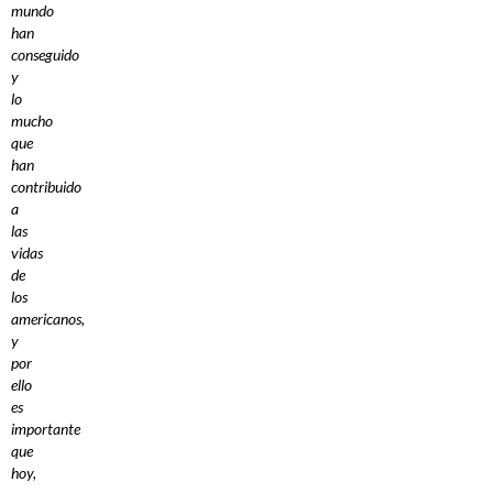
mundo
han
conseguido
y
lo
mucho
que
han
contribuido
a
las
vidas
de
los
americanos,
y
por
ello
es
importante
que
hoy,