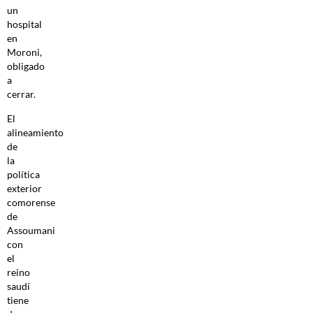
un
hospital
en
Moroni,
obligado
a
cerrar.
El
alineamiento
de
la
política
exterior
comorense
de
Assoumani
con
el
reino
saudí
tiene