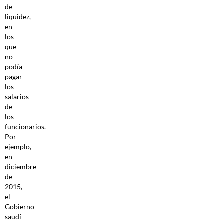
de
liquidez,
en
los
que
no
podía
pagar
los
salarios
de
los
funcionarios.
Por
ejemplo,
en
diciembre
de
2015,
el
Gobierno
saudí