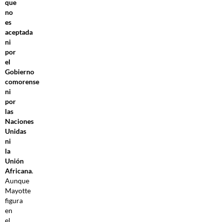
que
no
es
aceptada
ni
por
el
Gobierno
comorense
ni
por
las
Naciones
Unidas
ni
la
Unión
Africana
.
Aunque
Mayotte
figura
en
el