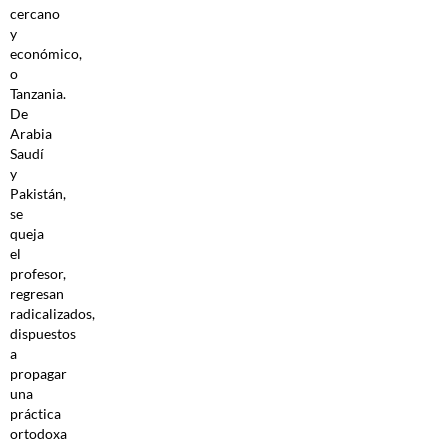
cercano
y
económico,
o
Tanzania.
De
Arabia
Saudí
y
Pakistán,
se
queja
el
profesor,
regresan
radicalizados,
dispuestos
a
propagar
una
práctica
ortodoxa