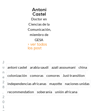
Antoni
Castel
Doctor en
Ciencias de la
Comunicación,
miembro de
GESA
> ver todos
los post
J
U
antoni castel
arabia saudí
azali assoumani
china
N
colonización
comoras
comores
Just transition
E
2
independencias africanas
mayotte
naciones unidas
8
recommendation
soberanía
unión africana
,
2
0
1