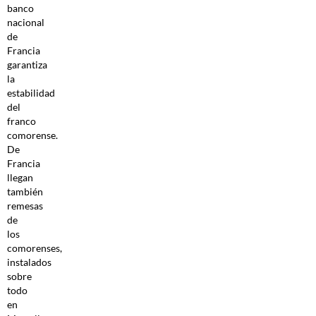
banco
nacional
de
Francia
garantiza
la
estabilidad
del
franco
comorense.
De
Francia
llegan
también
remesas
de
los
comorenses,
instalados
sobre
todo
en