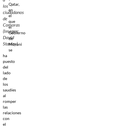
Qatar,
los
en
ciudadanos
el
de
que
Comoras
el
(Imagen:
Gobierno
David
de
Stanley).
Moroni
se
ha
puesto
del
lado
de
los
saudíes
al
romper
las
relaciones
con
el