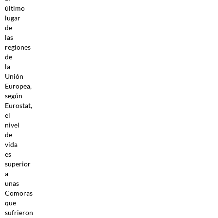
último
lugar
de
las
regiones
de
la
Unión
Europea,
según
Eurostat,
el
nivel
de
vida
es
superior
a
unas
Comoras
que
sufrieron