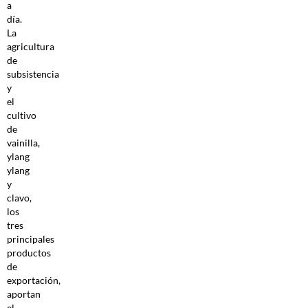
a
día.
La
agricultura
de
subsistencia
y
el
cultivo
de
vainilla,
ylang
ylang
y
clavo,
los
tres
principales
productos
de
exportación,
aportan
el