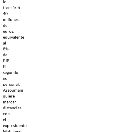
le
transfirió
40
millones
de
euros,
equivalente
al
8%
del
PIB.
El
segundo
es
personal:
Assoumani
quiere
marcar
distancias
con
el
expresidente
Mohamed