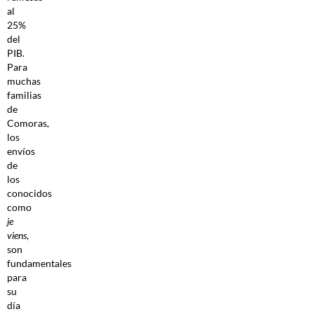
al
25%
del
PIB.
Para
muchas
familias
de
Comoras,
los
envíos
de
los
conocidos
como
je
viens
,
son
fundamentales
para
su
día