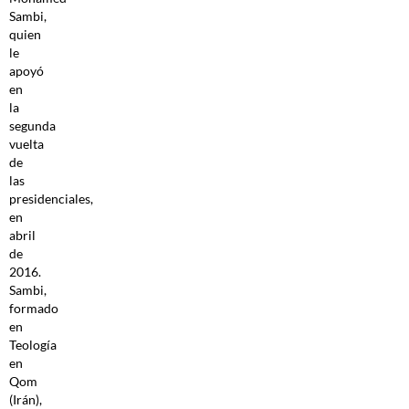
Sambi,
quien
le
apoyó
en
la
segunda
vuelta
de
las
presidenciales,
en
abril
de
2016.
Sambi,
formado
en
Teología
en
Qom
(Irán),