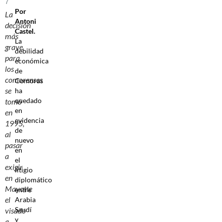
7
Por
La
Antoni
decisión
Castel.
más
La
grave
debilidad
para
económica
los
de
comorenses
Comoras
se
ha
quedado
tomó
en
en
evidencia
1995,
de
al
nuevo
pasar
en
a
el
exigir
litigio
en
diplomático
Mayotte
entre
el
Arabia
Saudí
visado
y
a