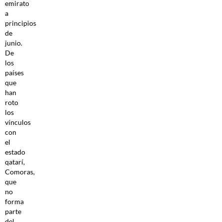
emirato
a
principios
de
junio.
De
los
países
que
han
roto
los
vínculos
con
el
estado
qatarí,
Comoras,
que
no
forma
parte
del