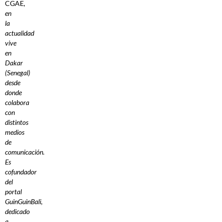
CGAE
,
en
la
actualidad
vive
en
Dakar
(Senegal)
desde
donde
colabora
con
distintos
medios
de
comunicación.
Es
cofundador
del
portal
GuinGuinBali,
dedicado
a