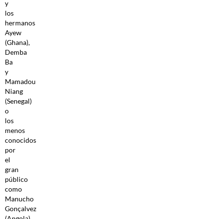
y
los
hermanos
Ayew
(Ghana),
Demba
Ba
y
Mamadou
Niang
(Senegal)
o
los
menos
conocidos
por
el
gran
público
como
Manucho
Gonçalvez
(Angola),