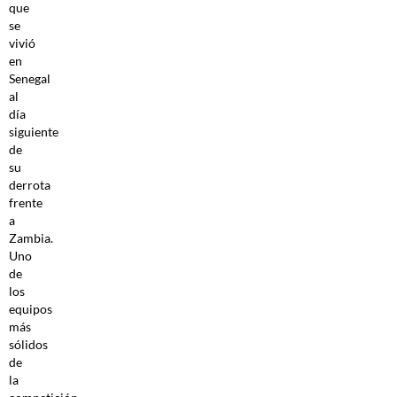
que
se
vivió
en
Senegal
al
día
siguiente
de
su
derrota
frente
a
Zambia.
Uno
de
los
equipos
más
sólidos
de
la