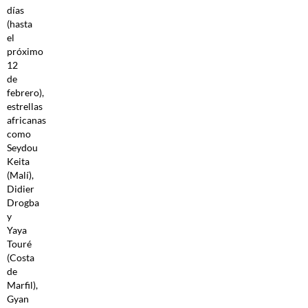
días
(hasta
el
próximo
12
de
febrero),
estrellas
africanas
como
Seydou
Keita
(Malí),
Didier
Drogba
y
Yaya
Touré
(Costa
de
Marfil),
Gyan