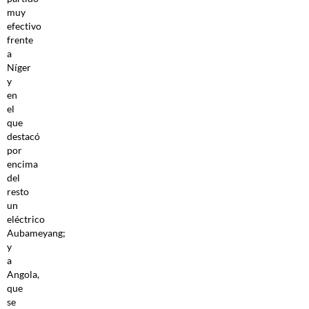
muy
efectivo
frente
a
Níger
y
en
el
que
destacó
por
encima
del
resto
un
eléctrico
Aubameyang;
y
a
Angola,
que
se