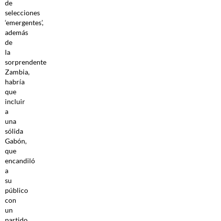
de
selecciones
‘emergentes’,
además
de
la
sorprendente
Zambia,
habría
que
incluir
a
una
sólida
Gabón,
que
encandiló
a
su
público
con
un
partido