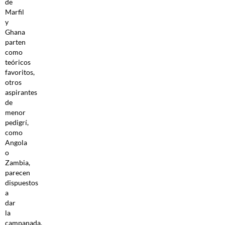
de
Marfil
y
Ghana
parten
como
teóricos
favoritos,
otros
aspirantes
de
menor
pedigrí,
como
Angola
o
Zambia,
parecen
dispuestos
a
dar
la
campanada.