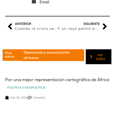
Email
ANTERIOR
SIGUIENTE
Cuando la crisis se convierte en una oportunidad para el turismo sostenible
Y un rayo partió a Senegal
Diplomacia y comunicación
Más
ver
sobre
africana
todos
Por una mejor representación cartográfica de África
POLÍTICA Y GEOPOLÍTICA
July 30, 2026
Comenta