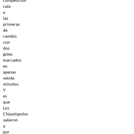
competición
caía
a
las
primeras
de
cambio
con
dos
goles
marcados
en
apenas
veinte
minutos.
Y
es
que
Los
Chipolopolos
salieron
a
por