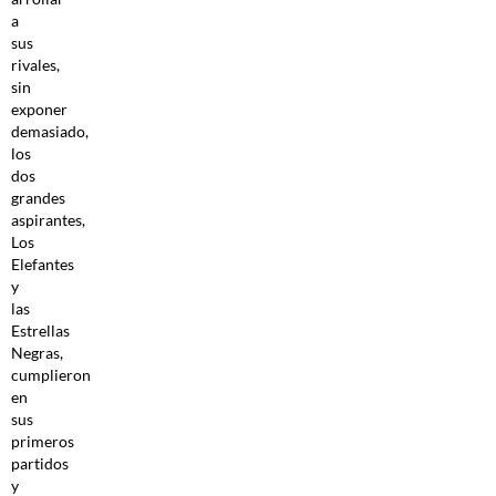
a
sus
rivales,
sin
exponer
demasiado,
los
dos
grandes
aspirantes,
Los
Elefantes
y
las
Estrellas
Negras,
cumplieron
en
sus
primeros
partidos
y