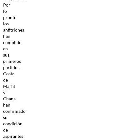
Por
lo
pronto,
los
anfitriones
han
cumplido
en
sus
primeros
partidos,
Costa
de
Marfil
y
Ghana
han
confirmado
su
condición
de
aspirantes