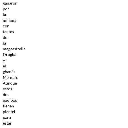
ganaron
por
la
mínima
con
tantos
de
la
megaestrella
Drogba
y
el
ghanés
Mensah.
Aunque
estos
dos
equipos
tienen
plantel
para
estar