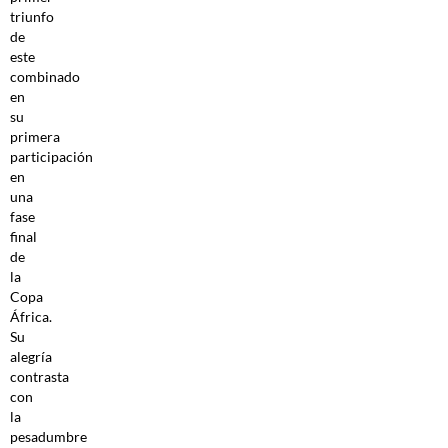
triunfo
de
este
combinado
en
su
primera
participación
en
una
fase
final
de
la
Copa
África.
Su
alegría
contrasta
con
la
pesadumbre