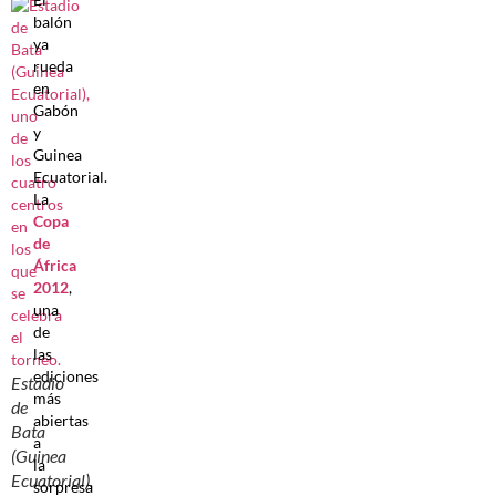
balón
ya
rueda
en
Gabón
y
Guinea
Ecuatorial.
La
Copa
de
África
2012
,
una
de
las
ediciones
Estadio
más
de
abiertas
Bata
a
(Guinea
la
Ecuatorial),
sorpresa