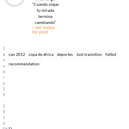
“Cuando viajas
tu mirada
termina
cambiando”
> ver todos
los post
J
A
can 2012
copa de áfrica
deportes
Just transition
fútbol
N
recommendation
U
A
R
Y
2
5
,
2
0
1
2
El