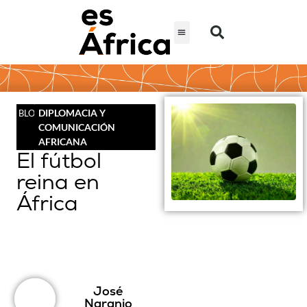
DIPLOMACIA Y
BLOG
COMUNICACIÓN
AFRICANA
El fútbol
reina en
África
José
Naranjo