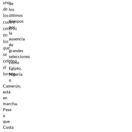
uno
de
de
los
los
últimos
tiempos
cuatro
por
centros
la
en
ausencia
los
de
que
grandes
se
selecciones
celebra
como
el
Egipto,
torneo.
Nigeria
o
Camerún,
está
en
marcha.
Pese
a
que
Costa