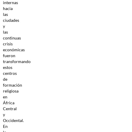
internas
hacia
las
ciudades
y
las
continuas
crisis
económicas
fueron
transformando
estos
centros
de
formación
religiosa
en
África
Central
y
Occidental.
En