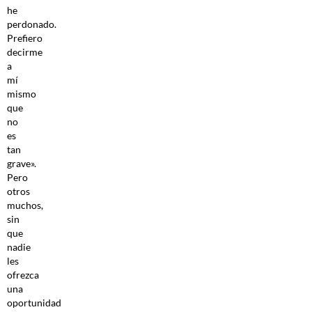
he
perdonado.
Prefiero
decirme
a
mí
mismo
que
no
es
tan
grave».
Pero
otros
muchos,
sin
que
nadie
les
ofrezca
una
oportunidad