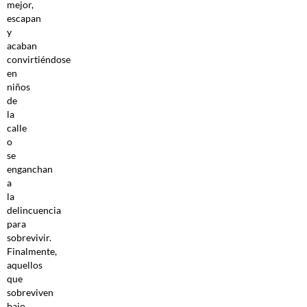
mejor,
escapan
y
acaban
convirtiéndose
en
niños
de
la
calle
o
se
enganchan
a
la
delincuencia
para
sobrevivir.
Finalmente,
aquellos
que
sobreviven
bajo