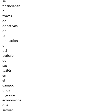
se
financiaban
a
través
de
donativos
de
la
población
y
del
trabajo
de
sus
talibés
en
el
campo:
unos
ingresos
económicos
que
servían