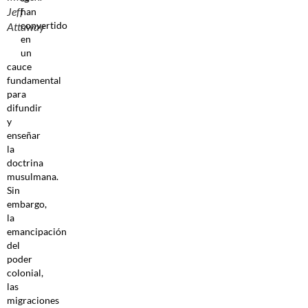
Jeff
han
convertido
Attaway
en
un
cauce
fundamental
para
difundir
y
enseñar
la
doctrina
musulmana.
Sin
embargo,
la
emancipación
del
poder
colonial,
las
migraciones