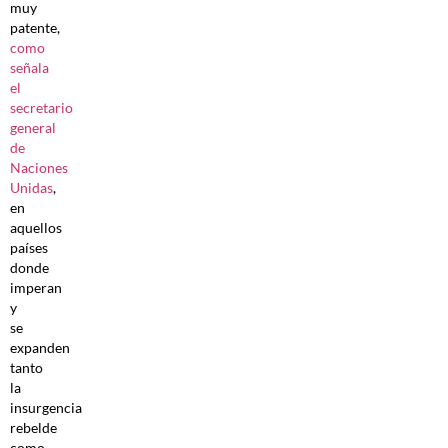
muy
patente,
como
señala
el
secretario
general
de
Naciones
Unidas
,
en
aquellos
países
donde
imperan
y
se
expanden
tanto
la
insurgencia
rebelde
como