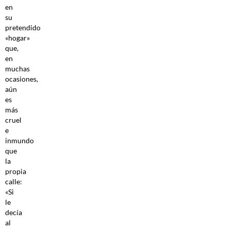
en
su
pretendido
«hogar»
que,
en
muchas
ocasiones,
aún
es
más
cruel
e
inmundo
que
la
propia
calle:
«Si
le
decía
al