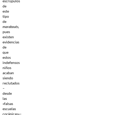
escrúpulos
de
este
tipo
de
marabouts
,
pues
existen
evidencias
de
que
estos
indefensos
niños
acaban
siendo
reclutados
–
desde
las
«falsas
escuelas
coránicas»–