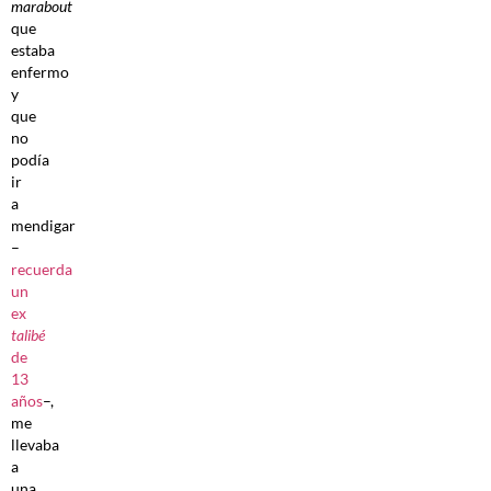
marabout
que
estaba
enfermo
y
que
no
podía
ir
a
mendigar
–
recuerda
un
ex
talibé
de
13
años
–,
me
llevaba
a
una