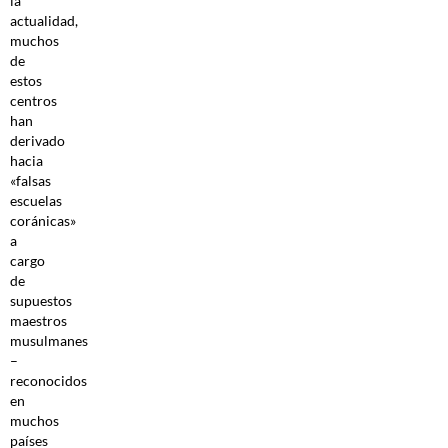
la
actualidad,
muchos
de
estos
centros
han
derivado
hacia
«falsas
escuelas
coránicas»
a
cargo
de
supuestos
maestros
musulmanes
–
reconocidos
en
muchos
países