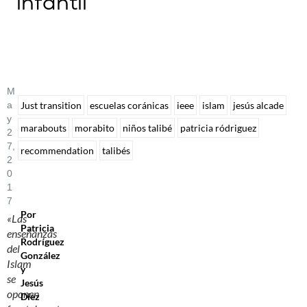
infantil
M
A
Just transition
escuelas coránicas
ieee
islam
jesús alcade
Y
marabouts
morabito
niños talibé
patricia ródriguez
2
7,
recommendation
talibés
2
0
1
7
Por
«Las
Patricia
enseñanzas
Rodríguez
del
González
Islam
y
se
Jesús
oponen
Díez