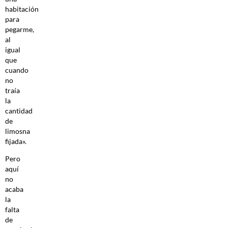
habitación
para
pegarme,
al
igual
que
cuando
no
traía
la
cantidad
de
limosna
fijada».
Pero
aquí
no
acaba
la
falta
de