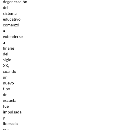
degeneración
del
sistema
educativo
comenzó
a
extenderse
a
finales
del
siglo
XX,
cuando
un
nuevo
tipo
de
escuela
fue
impulsada
y
liderada
por