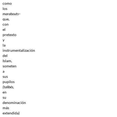
como
los
marabouts
–
que,
con
el
pretexto
y
la
instrumentalización
del
Islam,
someten
a
sus
pupilos
(talibés
,
en
su
denominación
más
extendida)