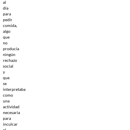
al
día
para
pedir
comida,
algo
que
no
producía
ningún
rechazo
social
y
que
se
interpretaba
como
una
actividad
necesaria
para
inculcar
el