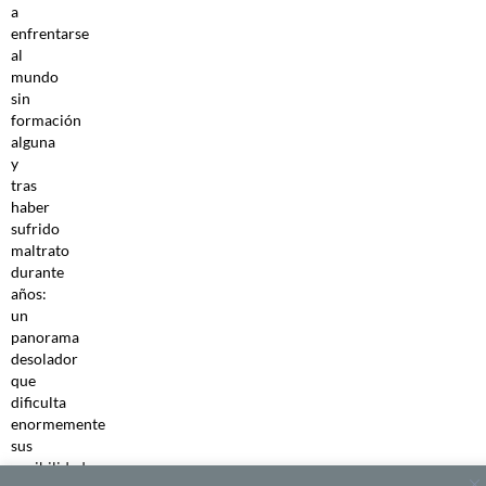
a
enfrentarse
al
mundo
sin
formación
alguna
y
tras
haber
sufrido
maltrato
durante
años:
un
panorama
desolador
que
dificulta
enormemente
sus
posibilidades