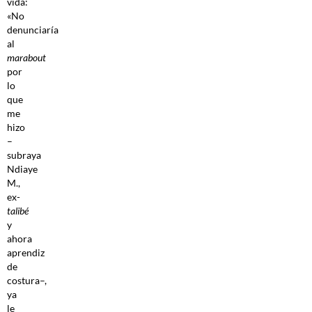
vida:
«No
denunciaría
al
marabout
por
lo
que
me
hizo
–
subraya
Ndiaye
M.,
ex-
talibé
y
ahora
aprendiz
de
costura–,
ya
le