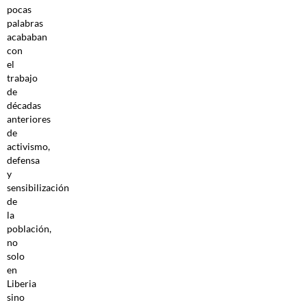
pocas
palabras
acababan
con
el
trabajo
de
décadas
anteriores
de
activismo,
defensa
y
sensibilización
de
la
población,
no
solo
en
Liberia
sino