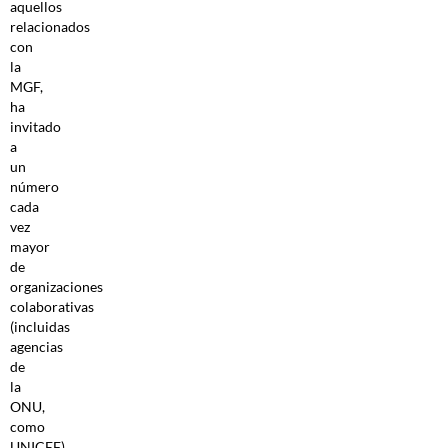
aquellos
relacionados
con
la
MGF,
ha
invitado
a
un
número
cada
vez
mayor
de
organizaciones
colaborativas
(incluidas
agencias
de
la
ONU,
como
UNICEF)