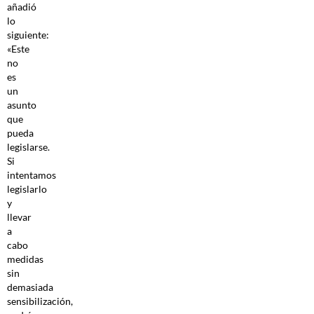
añadió
lo
siguiente:
«Este
no
es
un
asunto
que
pueda
legislarse.
Si
intentamos
legislarlo
y
llevar
a
cabo
medidas
sin
demasiada
sensibilización,