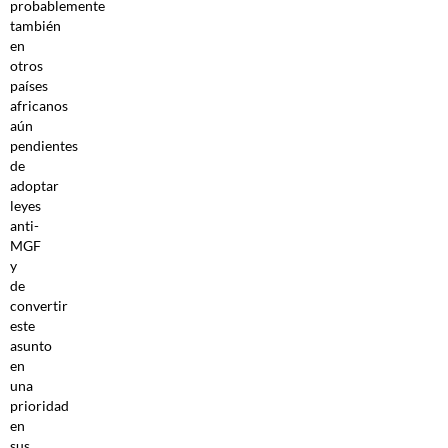
probablemente
también
en
otros
países
africanos
aún
pendientes
de
adoptar
leyes
anti-
MGF
y
de
convertir
este
asunto
en
una
prioridad
en
sus