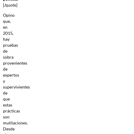
[/quote]
Opino
que,
en
2015,
hay
pruebas
de
sobra
provenientes
de
expertos
y
supervivientes
de
que
estas
prácticas
son
mutilaciones.
Desde