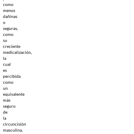
como
menos
dañinas
o
seguras,
como
su
creciente
medicalización,
la
cual
es
percibida
como
un
equivalente
más
seguro
de
la
circuncisión
masculina,