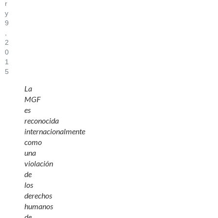
R
Y
9
,
2
0
1
5
La
MGF
es
reconocida
internacionalmente
como
una
violación
de
los
derechos
humanos
de