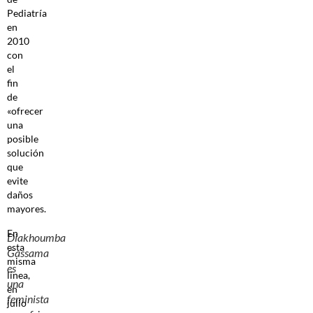
Pediatría
en
2010
con
el
fin
de
«ofrecer
una
posible
solución
que
evite
daños
mayores.
En
Diakhoumba
esta
Gassama
misma
es
línea,
una
en
feminista
julio