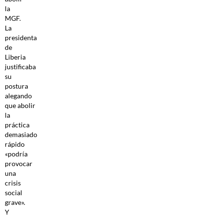
la
MGF.
La
presidenta
de
Liberia
justificaba
su
postura
alegando
que abolir
la
práctica
demasiado
rápido
«podría
provocar
una
crisis
social
grave».
Y