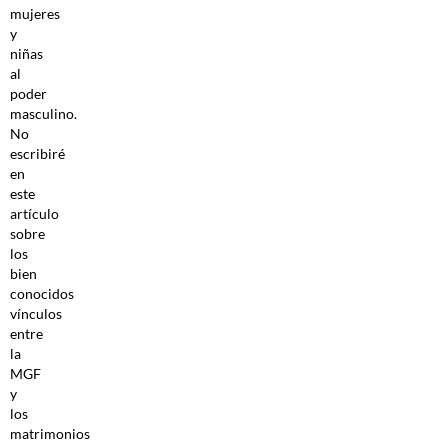
mujeres
y
niñas
al
poder
masculino.
No
escribiré
en
este
artículo
sobre
los
bien
conocidos
vínculos
entre
la
MGF
y
los
matrimonios