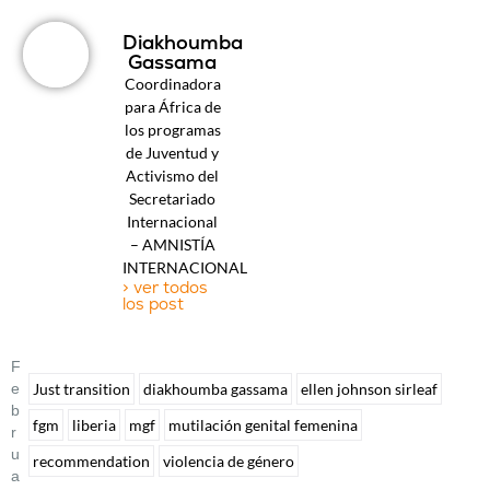
Diakhoumba
Gassama
Coordinadora
para África de
los programas
de Juventud y
Activismo del
Secretariado
Internacional
– AMNISTÍA
INTERNACIONAL
> ver todos
los post
F
E
Just transition
diakhoumba gassama
ellen johnson sirleaf
B
fgm
liberia
mgf
mutilación genital femenina
R
U
recommendation
violencia de género
A