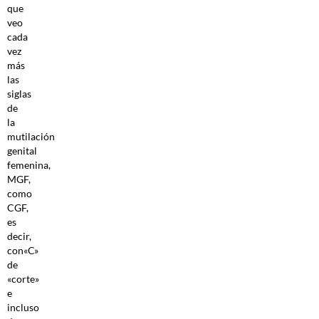
que
veo
cada
vez
más
las
siglas
de
la
mutilación
genital
femenina,
MGF,
como
CGF,
es
decir,
con«C»
de
«corte»
e
incluso