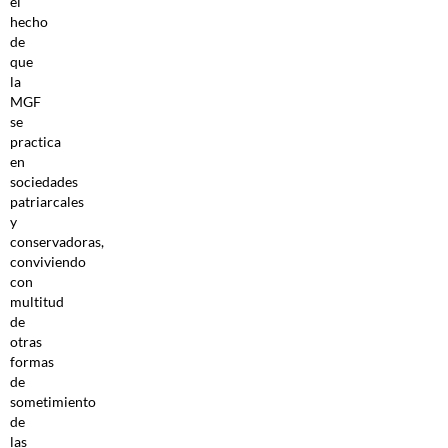
el
hecho
de
que
la
MGF
se
practica
en
sociedades
patriarcales
y
conservadoras,
conviviendo
con
multitud
de
otras
formas
de
sometimiento
de
las