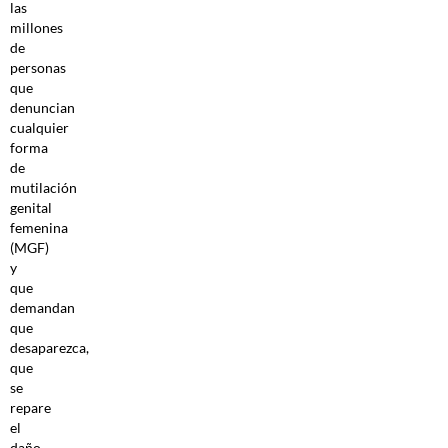
las
millones
de
personas
que
denuncian
cualquier
forma
de
mutilación
genital
femenina
(MGF)
y
que
demandan
que
desaparezca,
que
se
repare
el
daño