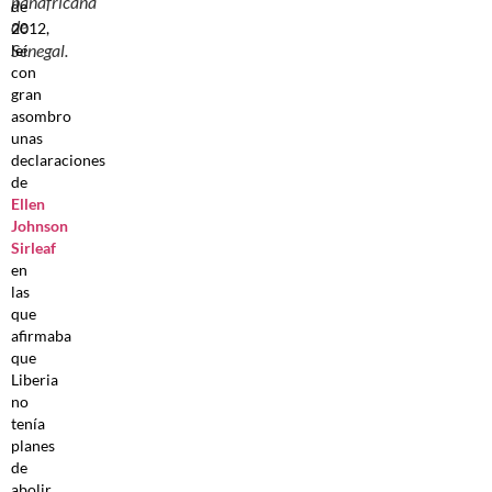
panafricana
de
de
2012,
Senegal.
leí
con
gran
asombro
unas
declaraciones
de
Ellen
Johnson
Sirleaf
en
las
que
afirmaba
que
Liberia
no
tenía
planes
de
abolir