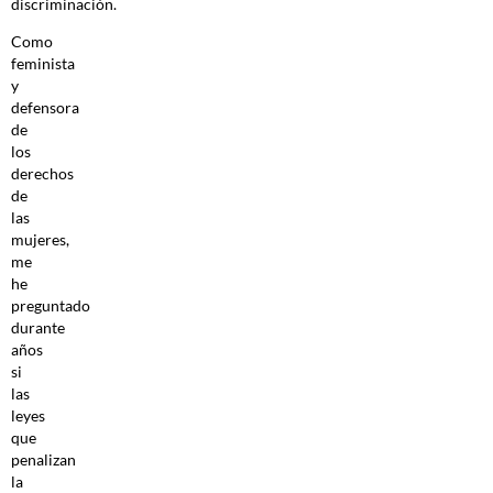
discriminación.
Como
feminista
y
defensora
de
los
derechos
de
las
mujeres,
me
he
preguntado
durante
años
si
las
leyes
que
penalizan
la