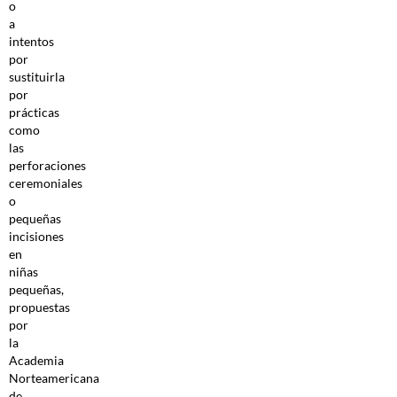
o
a
intentos
por
sustituirla
por
prácticas
como
las
perforaciones
ceremoniales
o
pequeñas
incisiones
en
niñas
pequeñas,
propuestas
por
la
Academia
Norteamericana
de