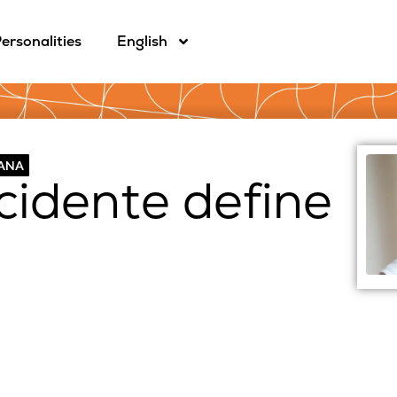
ersonalities
English
CANA
idente define