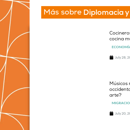
Más sobre
Diplomacia y
Cocineros
cocina m
ECONOMÍA
July 28, 
Músicos 
occidenta
arte?
MIGRACIO
July 20, 