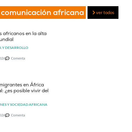
 comunicación africana
ver todos
 africanos en la alta
undial
 Y DESARROLLO
2026
Comenta
migrantes en África
l: ¿es posible vivir del
NES Y SOCIEDAD AFRICANA
2026
Comenta