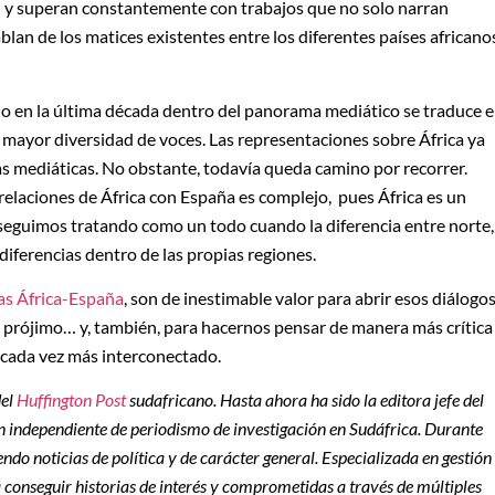
n y superan constantemente con trabajos que no solo narran
blan de los matices existentes entre los diferentes países africano
o en la última década dentro del panorama mediático se traduce 
mayor diversidad de voces. Las representaciones sobre África ya
s mediáticas. No obstante, todavía queda camino por recorrer.
 relaciones de África con España es complejo, pues África es un
 seguimos tratando como un todo cuando la diferencia entre norte,
 diferencias dentro de las propias regiones.
as África-España
, son de inestimable valor para abrir esos diálogo
 prójimo… y, también, para hacernos pensar de manera más crítica
cada vez más interconectado.
del
Huffington Post
sudafricano. Hasta ahora ha sido la editora jefe del
ión independiente de periodismo de investigación en Sudáfrica. Durante
do noticias de política y de carácter general. Especializada en gestión
 conseguir historias de interés y comprometidas a través de múltiples