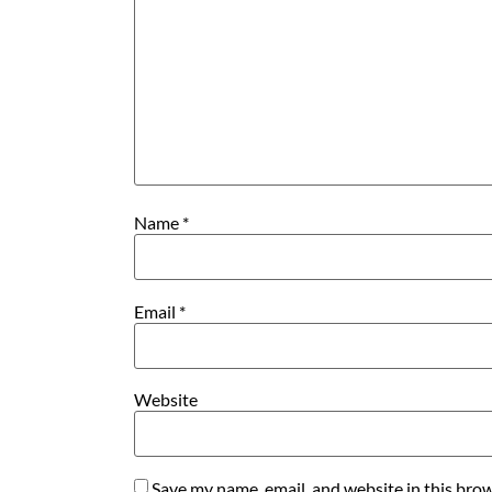
Name
*
Email
*
Website
Save my name, email, and website in this brow