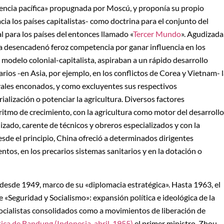
tencia pacífica» propugnada por Moscú, y proponía su propio
ia los países capitalistas- como doctrina para el conjunto del
 para los países del entonces llamado «
Tercer Mundo
». Agudizada
ica desencadenó feroz competencia por ganar influencia en los
modelo colonial-capitalista, aspiraban a un rápido desarrollo
os -en Asia, por ejemplo, en los conflictos de Corea y Vietnam- 
ales enconados, y como excluyentes sus respectivos
ialización o potenciar la agricultura. Diversos factores
ritmo de crecimiento, con la agricultura como motor del desarrollo
izado, carente de técnicos y obreros especializados y con la
sde el principio, China ofreció a determinados dirigentes
tos, en los precarios sistemas sanitarios y en la dotación o
 desde 1949, marco de su «diplomacia estratégica». Hasta 1963, el
ue «Seguridad y Socialismo»: expansión política e ideológica de la
socialistas consolidados como a movimientos de liberación de
ica de Bandung (Indonesia, abril, 1955)
el primer ministro, Zhou