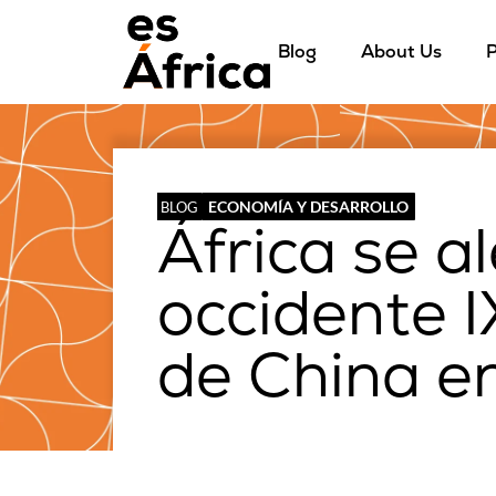
Blog
About Us
P
ECONOMÍA Y DESARROLLO
BLOG
África se a
occidente I
de China en