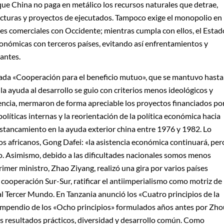
 que China no paga en metálico los recursos naturales que detrae,
ructuras y proyectos de ejecutados. Tampoco exige el monopolio en
ones comerciales con Occidente; mientras cumpla con ellos, el Estad
 económicas con terceros países, evitando así enfrentamientos y
nantes.
da «Cooperación para el beneficio mutuo», que se mantuvo hasta
la ayuda al desarrollo se guio con criterios menos ideológicos y
ncia, mermaron de forma apreciable los proyectos financiados po
íticas internas y la reorientación de la política económica hacia
estancamiento en la ayuda exterior china entre 1976 y 1982. Lo
s africanos, Gong Dafei: «la asistencia económica continuará, per
. Asimismo, debido a las dificultades nacionales somos menos
imer ministro, Zhao Ziyang, realizó una gira por varios países
 cooperación Sur-Sur, ratificar el antiimperialismo como motriz de
 al Tercer Mundo. En Tanzania anunció los «Cuatro principios de la
compendio de los «Ocho principios» formulados años antes por Zho
los resultados prácticos, diversidad y desarrollo común. Como