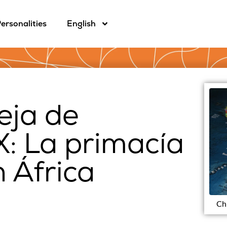
ersonalities
English
leja de
X: La primacía
 África
Ch