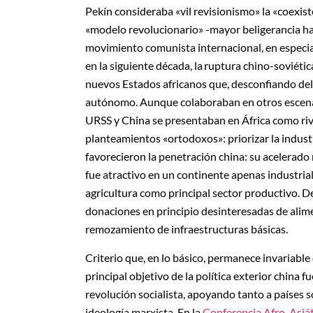
Pekín consideraba «vil revisionismo» la «coexis
«modelo revolucionario» -mayor beligerancia hac
movimiento comunista internacional, en especial
en la siguiente década, la ruptura chino-soviét
nuevos Estados africanos que, desconfiando del 
autónomo. Aunque colaboraban en otros escenari
URSS y China se presentaban en África como riv
planteamientos «ortodoxos»: priorizar la industr
favorecieron la penetración china: su acelerado 
fue atractivo en un continente apenas industrial
agricultura como principal sector productivo. De
donaciones en principio desinteresadas de alimen
remozamiento de infraestructuras básicas.
Criterio que, en lo básico, permanece invariable
principal objetivo de la política exterior china f
revolución socialista, apoyando tanto a países 
ideología marxista. En la
Conferencia Afro-Asiát