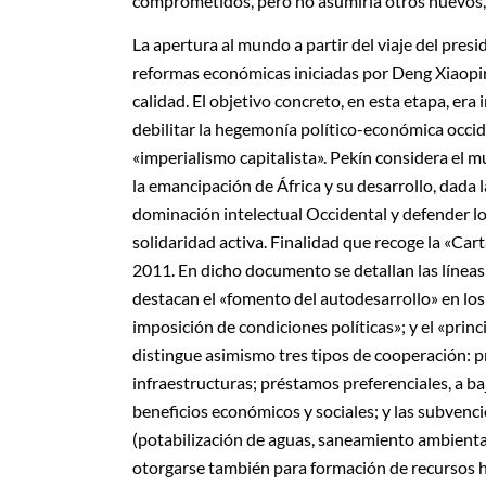
comprometidos, pero no asumiría otros nuevos, 
La apertura al mundo a partir del viaje del pre
reformas económicas iniciadas por Deng Xiaoping
calidad. El objetivo concreto, en esta etapa, er
debilitar la hegemonía político-económica occid
«imperialismo capitalista». Pekín considera el 
la emancipación de África y su desarrollo, dada la
dominación intelectual Occidental y defender los
solidaridad activa. Finalidad que recoge la «Car
2011. En dicho documento se detallan las líneas 
destacan el «fomento del autodesarrollo» en los
imposición de condiciones políticas»; y el «prin
distingue asimismo tres tipos de cooperación: 
infraestructuras; préstamos preferenciales, a b
beneficios económicos y sociales; y las subvenci
(potabilización de aguas, saneamiento ambiental
otorgarse también para formación de recursos h