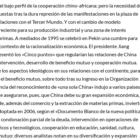
l bajo perfil de la cooperación chino-africana; pero la necesidad d
estas tras la dura represión de las manifestaciones en la plaza de
laciones con el Tercer Mundo. Y con el cambio de modelo
eciente para su producción industrial y una zona de interés
 primas. A mediados de 1995 se celebró en Pekín una cumbre para
contexto de la racionalización económica. El presidente Jiang
esentó los «Cinco puntos» que regularían las relaciones de China
 intervención, desarrollo de beneficio mutuo y cooperación mutua.
los aspectos ideológicos en sus relaciones con el continente, para
y el beneficio mutuo, sobre todo tras su ingreso en la Organización
ia del reconocimiento de «una sola China» indujo a varios países
ede asegurarse, pues, que China debe su gran expansión económica,
de, además del comercio y la extracción de materias primas, inviert
adoptada en 2006, según el «Documento Blanco de la nueva polític
: condonación parcial de la deuda, intervención en operaciones de
ficos y tecnológicos, cooperación en educación, sanidad, cultura,
utuo: diversos analistas notan en su diversificación y expansión