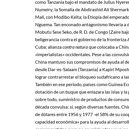
como Tanzania bajo el mandato de Julius Nyere
Numeiry; la Somalia de Abdirashid Ali Sherma
Mali, con Modibo Keïta; la Etiopía del emperado
Nguema. Tan enconado antagonismo llevaría a de
Mobutu Sese Seko, de R. D. de Congo (Zaire bajo
beligerancia contra el gobierno de la fronteriz
Cuba; alianza
contra natura
que colocaba a China
«imperialistas» occidentales. Pese a las convuls
China mantuvo sus compromisos de ayuda al desa
desde Dar-es-Salaam (Tanzania) a Kapiri Mposhi
lograr contrarrestar el bloqueo sudafricano a la
También en ese período, países como Guinea Ecua
dotación de un buque que enlazara las islas y la
sobre todo, suministro de productos de consuno 
década convulsa: si, según diversas fuentes, Chi
de dólares entre 1956 y 1977 -el 58% de su coo
capacidad económica» para la ayuda al desarrol