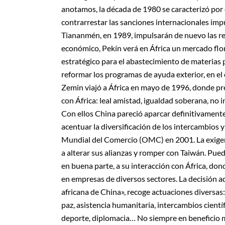
anotamos, la década de 1980 se caracterizó por e
contrarrestar las sanciones internacionales impu
Tiananmén, en 1989, impulsarán de nuevo las re
económico, Pekín verá en África un mercado flor
estratégico para el abastecimiento de materias
reformar los programas de ayuda exterior, en el 
Zemin viajó a África en mayo de 1996, donde pr
con África: leal amistad, igualdad soberana, no
Con ellos China pareció aparcar definitivamente 
acentuar la diversificación de los intercambios 
Mundial del Comercio (OMC) en 2001. La exigenc
a alterar sus alianzas y romper con Taiwán. Pu
en buena parte, a su interacción con África, don
en empresas de diversos sectores. La decisión 
africana de China», recoge actuaciones diversas
paz, asistencia humanitaria, intercambios cientí
deporte, diplomacia… No siempre en beneficio m