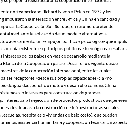
y se proponía reestructurar la cooperación internacional.
sidente norteamericano Richard Nixon a Pekín en 1972 y las
 impulsaron la interacción entre África y China en cantidad y
a impulsar la Cooperación Sur-Sur que, en resumen, pretende
ental mediante la aplicación de un modelo alternativo al
mutuo acercamiento un «empujón político y psicológico» que impul
 sintonía existente en principios políticos e ideológicos: desafiar l
 intereses de los países en vías de desarrollo mediante la
ta Blanca de la Cooperación para el Desarrollo», vigente desde
maestras de la cooperación internacional, entre las cuales
 países receptores «desde sus propias capacidades»; la «no
cipio de igualdad, beneficio mutuo y
desarrollo común». China
préstamos sin intereses para construcción de grandes
ajo interés, para la ejecución de proyectos productivos que genere
ones, destinadas a la construcción de infraestructuras sociales
, escuelas, hospitales o viviendas de bajo costo), que pueden
umanos, asistencia humanitaria y cooperación técnica. Un aspect