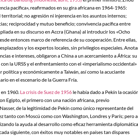
encia pacífica», reafirmados en su gira africana en 1964-1965:
territorial; no agresión ni injerencia en los asuntos internos;
as; reciprocidad y mutuo beneficio; convivencia pacífica entre
mpliada en su discurso en Accra (Ghana) al introducir los «Ocho
desde entonces marco de referencia de su cooperación. Entre ellas,
esplazados y los expertos locales, sin privilegios especiales. Anota
ncias e intereses, obligaron a China a un acercamiento a África: su
a con la URSS y el enfrentamiento con el «imperialismo occidental»
ar política y económicamente a Taiwán, así como la acuciante
io en el escenario de la Guerra Fría.
 en 1960.
La crisis de Suez de 1956
le había dado a Pekín la ocasió
on Egipto, el primero con una nación africana, previo
Nasser, de la legitimidad de Pekín como único representante del
ez tanto con Moscú como con Washington, Londres y París; pero a
lizando la ayuda al desarrollo como eficaz herramienta diplomática
década siguiente, con éxitos muy notables en países tan dispares