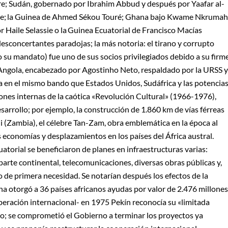
re; Sudán, gobernado por Ibrahim Abbud y después por Yaafar al-
rke; la Guinea de Ahmed Sékou Touré; Ghana bajo Kwame Nkrumah
r Haile Selassie o la Guinea Ecuatorial de Francisco Macías
sconcertantes paradojas; la más notoria: el tirano y corrupto
 su mandato) fue uno de sus socios privilegiados debido a su firm
a Angola, encabezado por Agostinho Neto, respaldado por la URSS y
 en el mismo bando que Estados Unidos, Sudáfrica y las potencia
iones internas de la caótica «Revolución Cultural» (1966-1976),
rrollo; por ejemplo, la construcción de 1.860 km de vías férreas
 (Zambia), el célebre Tan-Zam, obra emblemática en la época al
s economías y desplazamientos en los países del África austral.
torial se beneficiaron de planes en infraestructuras varias:
 parte continental, telecomunicaciones, diversas obras públicas y,
de primera necesidad. Se notarían después los efectos de la
na otorgó a 36 países africanos ayudas por valor de 2.476 millones
peración internacional- en 1975 Pekín reconocía su «limitada
lo; se comprometió el Gobierno a terminar los proyectos ya