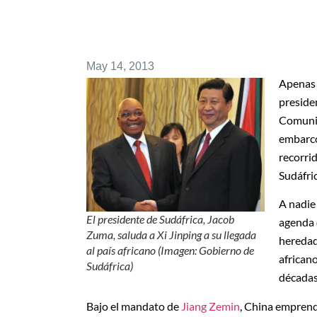
May 14, 2013
Apenas 
preside
Comunis
embarcó
recorri
Sudáfric
A nadie 
El presidente de Sudáfrica, Jacob
agenda 
Zuma, saluda a Xi Jinping a su llegada
heredad
al país africano (Imagen: Gobierno de
african
Sudáfrica)
décadas
Bajo el mandato de
Jiang Zemin
, China emprendi