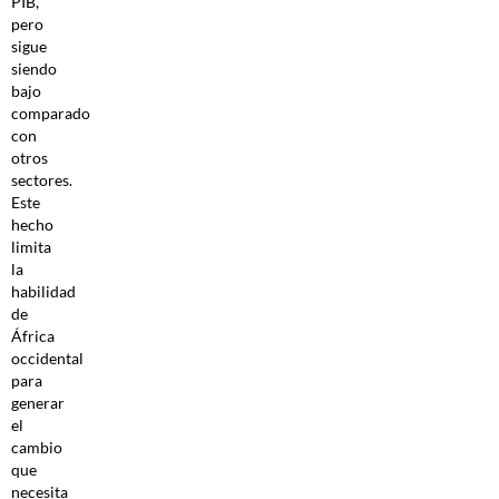
PIB,
pero
sigue
siendo
bajo
comparado
con
otros
sectores.
Este
hecho
limita
la
habilidad
de
África
occidental
para
generar
el
cambio
que
necesita