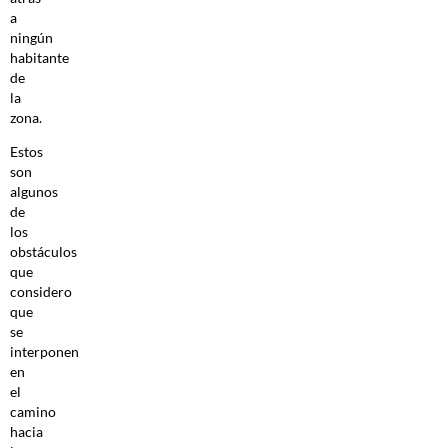
a
ningún
habitante
de
la
zona.
Estos
son
algunos
de
los
obstáculos
que
considero
que
se
interponen
en
el
camino
hacia