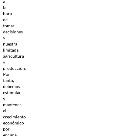
a
la
hora
de
tomar
decisiones
y
nuestra
limitada
agricultura
y
producción.
Por
tanto,
debemos
estimular
y
mantener
el
crecimiento
económico
por
encima