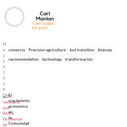
Carl
Manlan
> ver todos
los post
M
A
comercio
Precision agriculture
Just transition
finanzas
Y
recommendation
technology
transformación
1
0,
2
0
1
8
El
crecimiento
económico
en
la
Comunidad