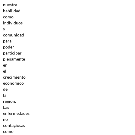
nuestra
habilidad
como
individuos
y
comunidad
para
poder
participar
plenamente
en
el
crecimiento
económico
de
la
región.
Las
enfermedades
no
contagiosas
como