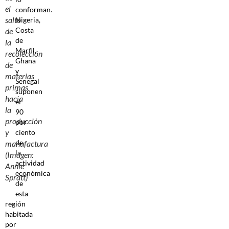
el
conforman.
salto
Nigeria,
Costa
de
de
la
Marfil,
recolección
Ghana
de
y
materias
Senegal
primas
suponen
hacia
el
la
90
producción
por
y
ciento
de
manufactura
la
(Imagen:
actividad
Annie
económica
Spratt)
de
esta
región
habitada
por