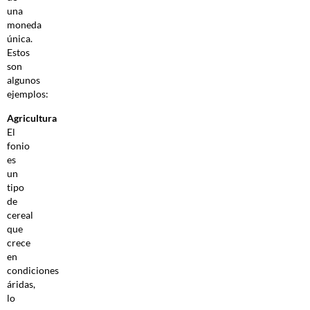
una
moneda
única.
Estos
son
algunos
ejemplos:
Agricultura
El
fonio
es
un
tipo
de
cereal
que
crece
en
condiciones
áridas,
lo