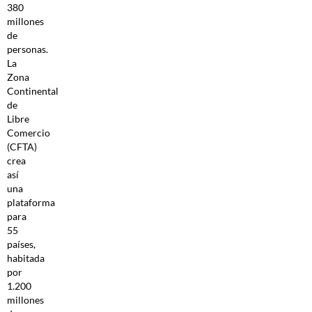
380
millones
de
personas.
La
Zona
Continental
de
Libre
Comercio
(CFTA)
crea
así
una
plataforma
para
55
países,
habitada
por
1.200
millones