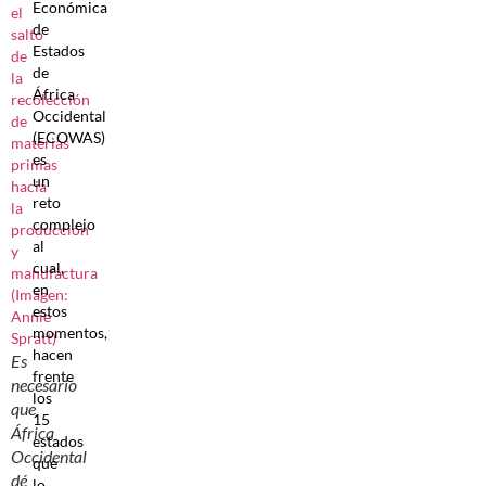
Económica
de
Estados
de
África
Occidental
(ECOWAS)
es
un
reto
complejo
al
cual,
en
estos
momentos,
hacen
Es
frente
necesario
los
que
15
África
estados
Occidental
que
dé
lo