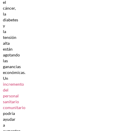
el
cáncer,
la
diabetes
y
la
tensión
alta
están
agotando
las
ganancias
económicas.
Un
incremento
del
personal
sanitario
comunitario
podría
ayudar
a
aumentar