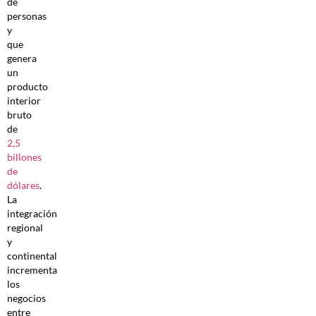
de
personas
y
que
genera
un
producto
interior
bruto
de
2,5
billones
de
dólares
.
La
integración
regional
y
continental
incrementa
los
negocios
entre