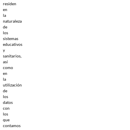
residen
en
la
naturaleza
de
los
sistemas
educativos
y
sanitarios,
así
como
en
la
utilización
de
los
datos
con
los
que
contamos