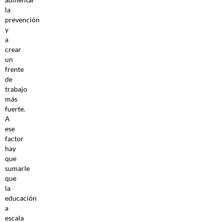
la
prevención
y
a
crear
un
frente
de
trabajo
más
fuerte.
A
ese
factor
hay
que
sumarle
que
la
educación
a
escala