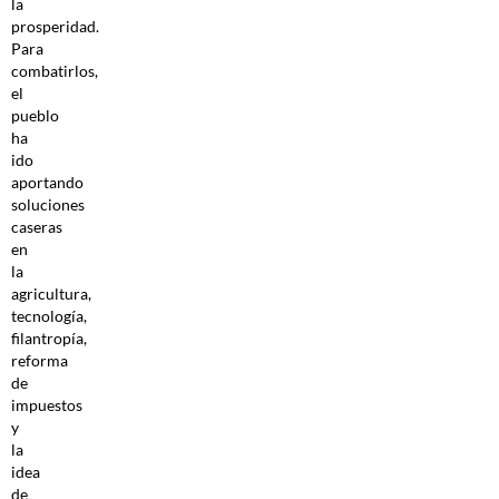
la
prosperidad.
Para
combatirlos,
el
pueblo
ha
ido
aportando
soluciones
caseras
en
la
agricultura,
tecnología,
filantropía,
reforma
de
impuestos
y
la
idea
de