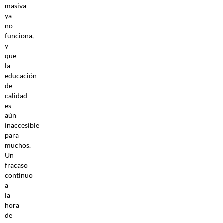
masiva
ya
no
funciona,
y
que
la
educación
de
calidad
es
aún
inaccesible
para
muchos.
Un
fracaso
continuo
a
la
hora
de