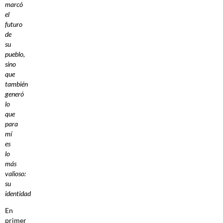
marcó
el
futuro
de
su
pueblo,
sino
que
también
generó
lo
que
para
mí
es
lo
más
valioso:
su
identidad
En
primer