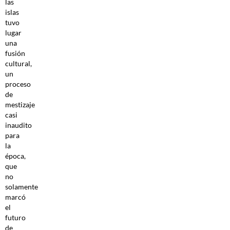
las
islas
tuvo
lugar
una
fusión
cultural,
un
proceso
de
mestizaje
casi
inaudito
para
la
época,
que
no
solamente
marcó
el
futuro
de