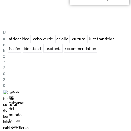
M
A
africanidad
cabo verde
criollo
cultura
Just transition
Rc
fusión
identidad
lusofonía
recommendation
H
2
7,
2
0
2
0
Todas
las
culturas
del
mundo
tienen
rasgos