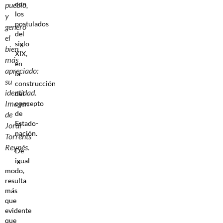
con
pueblo,
los
y
postulados
generó
del
el
siglo
bien
XIX,
más
en
apreciado:
la
su
construcción
identidad.
del
Imagen
concepto
de
de
Estado-
Jordi
nación.
Torrents
Reynés.
De
igual
modo,
resulta
más
que
evidente
que