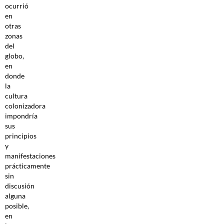
ocurrió
en
otras
zonas
del
globo,
en
donde
la
cultura
colonizadora
impondría
sus
principios
y
manifestaciones
prácticamente
sin
discusión
alguna
posible,
en