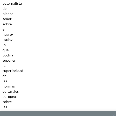
paternalista
del
blanco-
señor
sobre
el
negro-
esclavo,
lo
que
podría
suponer
la
superioridad
de
las
normas
culturales
europeas
sobre
las
locales,