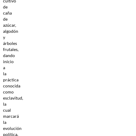
cultivo
de
caña
de
azúcar,
algodón
y
árboles
frutales,
dando
inicio
a
la
práctica
conocida
como
esclavitud,
la
cual
marcará
la
evolución
política,