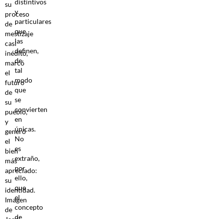
distintivos
y
particulares
que
las
definen,
de
tal
modo
que
se
convierten
en
únicas.
No
es
extraño,
por
ello,
que
el
concepto
de