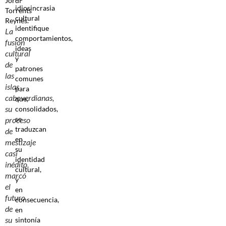
idiosincrasia
cultural
identifique
La
comportamientos,
fusión
ideas
cultural
y
de
patrones
las
comunes
islas
para
caboverdianas,
que,
su
consolidados,
se
proceso
traduzcan
de
en
mestizaje
su
casi
identidad
inédito,
cultural,
marcó
y
el
en
futuro
consecuencia,
de
en
su
sintonía