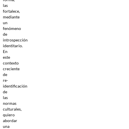
las
fortalece,
mediante
un
fenómeno
de
introspección
identitario.
En
este
contexto
creciente
de
re-
identificación
de
las
normas
culturales,
quiero
abordar
una