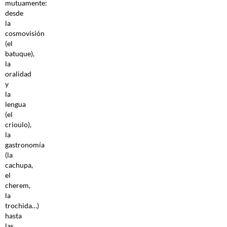
mutuamente:
desde
la
cosmovisión
(el
batuque),
la
oralidad
y
la
lengua
(el
crioulo),
la
gastronomía
(la
cachupa,
el
cherem,
la
trochida…)
hasta
las