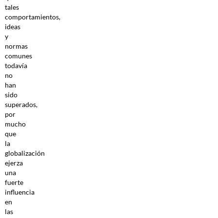
tales
comportamientos,
ideas
y
normas
comunes
todavía
no
han
sido
superados,
por
mucho
que
la
globalización
ejerza
una
fuerte
influencia
en
las