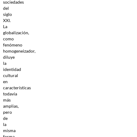
sociedades
del
siglo
XXI.
La
globalización,
como
fenómeno
homogeneizador,
diluye
la
identidad
cultural
en
características
todavía
más
amplias,
pero
de
la
misma
forma,