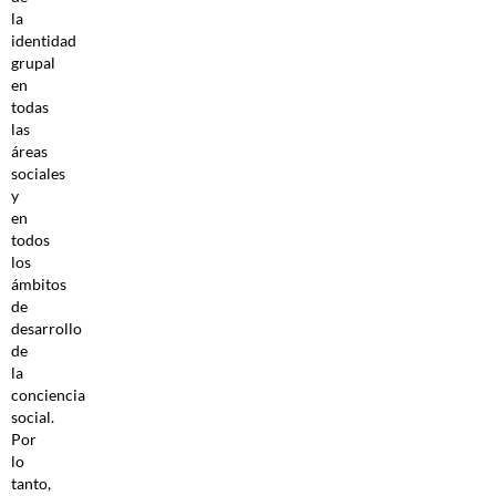
la
identidad
grupal
en
todas
las
áreas
sociales
y
en
todos
los
ámbitos
de
desarrollo
de
la
conciencia
social.
Por
lo
tanto,