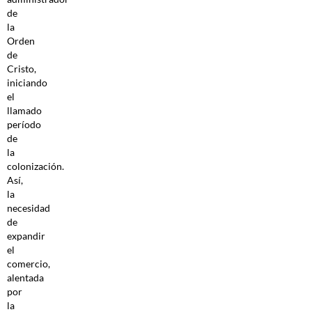
de
la
Orden
de
Cristo,
iniciando
el
llamado
período
de
la
colonización.
Así,
la
necesidad
de
expandir
el
comercio,
alentada
por
la