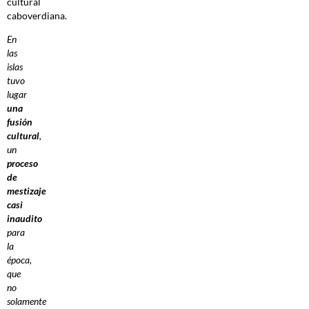
cultural
caboverdiana.
En
las
islas
tuvo
lugar
una
fusión
cultural
,
un
proceso
de
mestizaje
casi
inaudito
para
la
época,
que
no
solamente