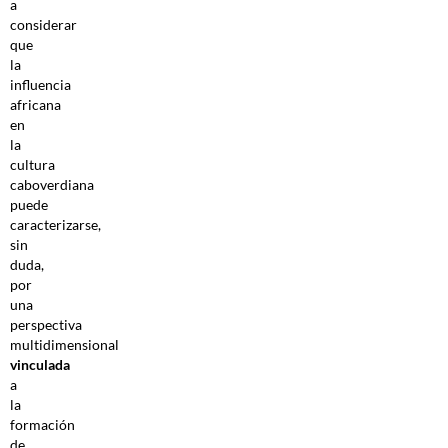
a
considerar
que
la
influencia
africana
en
la
cultura
caboverdiana
puede
caracterizarse,
sin
duda,
por
una
perspectiva
multidimensional
vinculada
a
la
formación
de