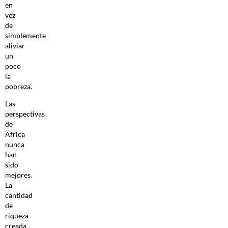
en
vez
de
simplemente
aliviar
un
poco
la
pobreza.
Las
perspectivas
de
África
nunca
han
sido
mejores.
La
cantidad
de
riqueza
creada