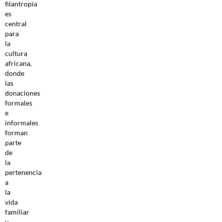
filantropía
es
central
para
la
cultura
africana,
donde
las
donaciones
formales
e
informales
forman
parte
de
la
pertenencia
a
la
vida
familiar
y