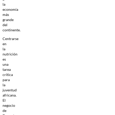
la
economía
más
grande
del
continente.
Centrarse
en
la
nutrición
es
una
tarea
crítica
para
la
juventud
africana.
El
negocio
de