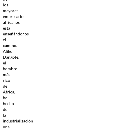
los
mayores
empresarios
africanos
está
enseñándonos
el
camino.
Aliko
Dangote,
el
hombre
más
rico
de
África,
ha
hecho
de
la
industrialización
una