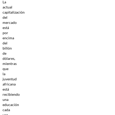
La
actual
capitalización
del
mercado
está
por
encima
del
billón
de
dólares,
mientras
que
la
juventud
africana
está
recibiendo
una
educación
cada
vez