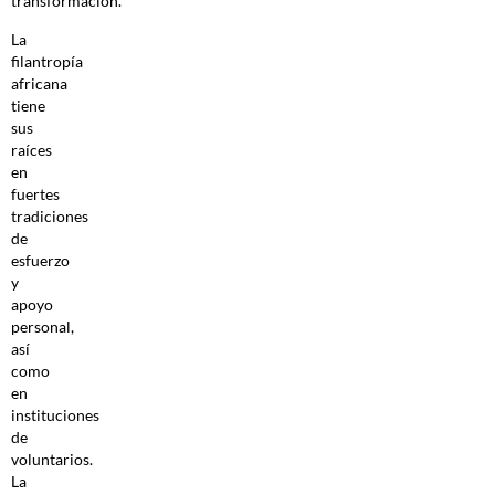
transformación.
La
filantropía
africana
tiene
sus
raíces
en
fuertes
tradiciones
de
esfuerzo
y
apoyo
personal,
así
como
en
instituciones
de
voluntarios.
La