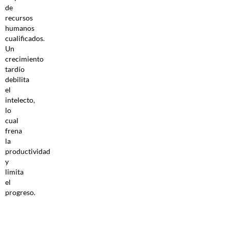
de
recursos
humanos
cualificados.
Un
crecimiento
tardío
debilita
el
intelecto,
lo
cual
frena
la
productividad
y
limita
el
progreso.