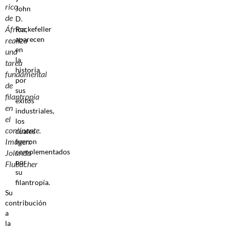
rico
John
de
D.
África,
Rockefeller
aparecen
realiza
en
una
la
tarea
historia
fundamental
por
de
sus
filantropía
éxitos
en
industriales,
el
los
continente.
cuales
Imagen:
fueron
complementados
Jolanda
por
Flubacher
su
filantropía.
Su
contribución
a
la