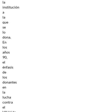
la
institución
a
la
que
se
lo
dona.
En
los
años
90,
el
énfasis
de
los
donantes
en
la
lucha
contra
el