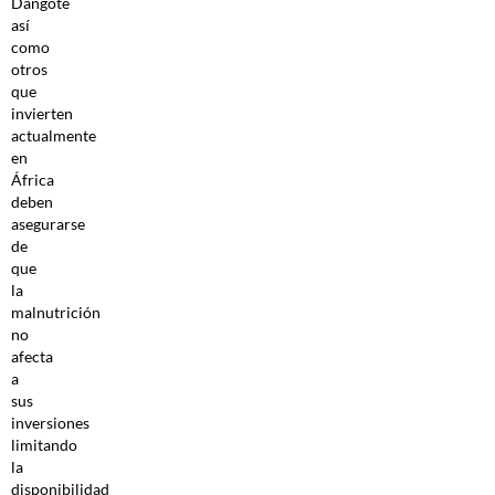
Dangote
así
como
otros
que
invierten
actualmente
en
África
deben
asegurarse
de
que
la
malnutrición
no
afecta
a
sus
inversiones
limitando
la
disponibilidad