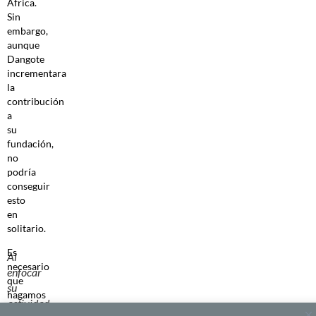
África.
Sin
embargo,
aunque
Dangote
incrementara
la
contribución
a
su
fundación,
no
podría
conseguir
esto
en
solitario.
Es
Al
necesario
enfocar
que
su
hagamos
actividad
de