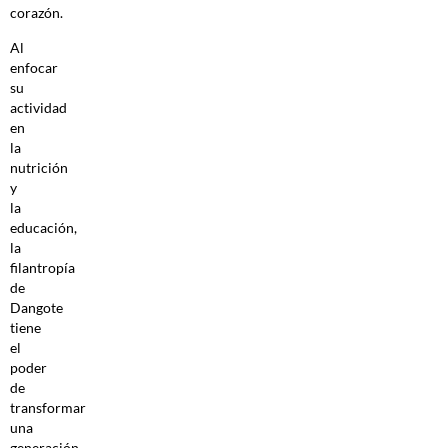
corazón.
Al
enfocar
su
actividad
en
la
nutrición
y
la
educación,
la
filantropía
de
Dangote
tiene
el
poder
de
transformar
una
generación.