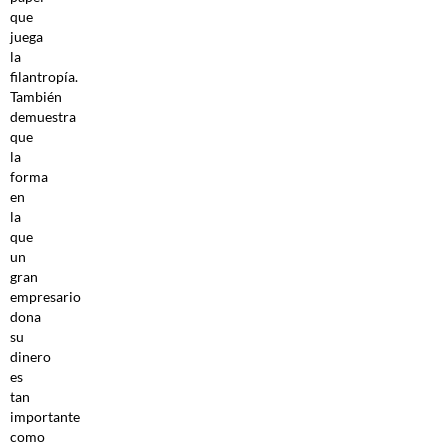
que
juega
la
filantropía.
También
demuestra
que
la
forma
en
la
que
un
gran
empresario
dona
su
dinero
es
tan
importante
como