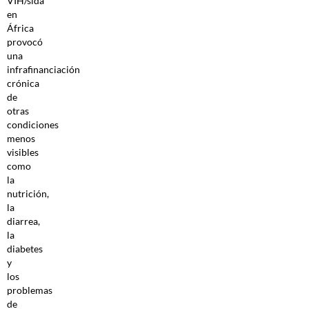
VIH/sida
en
África
provocó
una
infrafinanciación
crónica
de
otras
condiciones
menos
visibles
como
la
nutrición,
la
diarrea,
la
diabetes
y
los
problemas
de