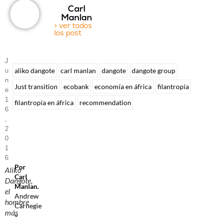
Carl
Manlan
> ver todos
los post
J
U
aliko dangote
carl manlan
dangote
dangote group
N
Just transition
ecobank
economía en áfrica
filantropía
E
1
filantropía en áfrica
recommendation
6
,
2
0
1
6
Por
Aliko
Carl
Dangote,
Manlan.
el
Andrew
hombre
Carnegie
más
y