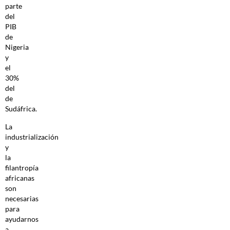
parte
del
PIB
de
Nigeria
y
el
30%
del
de
Sudáfrica.
La
industrialización
y
la
filantropía
africanas
son
necesarias
para
ayudarnos
a