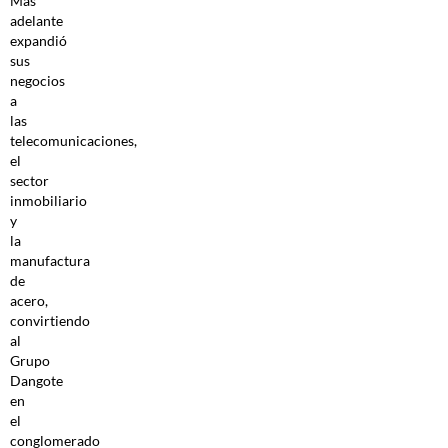
Más
adelante
expandió
sus
negocios
a
las
telecomunicaciones,
el
sector
inmobiliario
y
la
manufactura
de
acero,
convirtiendo
al
Grupo
Dangote
en
el
conglomerado