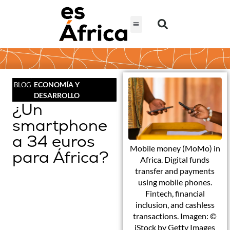
ECONOMÍA Y
BLOG
DESARROLLO
¿Un
smartphone
a 34 euros
Mobile money (MoMo) in
para África?
Africa. Digital funds
transfer and payments
using mobile phones.
Fintech, financial
inclusion, and cashless
transactions. Imagen: ©
iStock by Getty Images