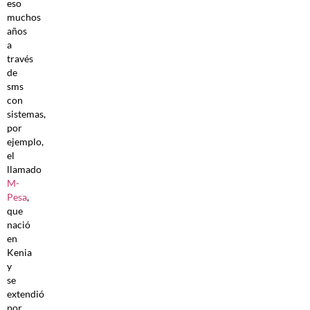
eso
muchos
años
a
través
de
sms
con
sistemas,
por
ejemplo,
el
llamado
M-
Pesa
,
que
nació
en
Kenia
y
se
extendió
por