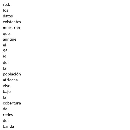
red,
los
datos
existentes
muestran
que,
aunque
el
95
%
de
la
población
africana
vive
bajo
la
cobertura
de
redes
de
banda