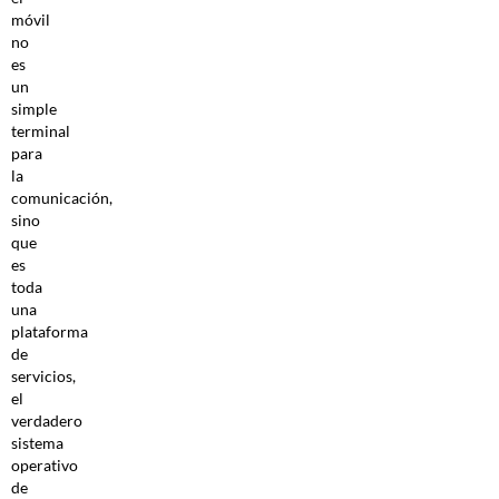
móvil
no
es
un
simple
terminal
para
la
comunicación,
sino
que
es
toda
una
plataforma
de
servicios,
el
verdadero
sistema
operativo
de