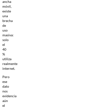
ancha
móvil,
existe
una
brecha
de
uso
masiva:
solo
el
40
%
utiliza
realmente
internet.
Pero
ese
dato
nos
evidencia
aún
el