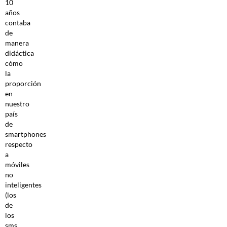
10
años
contaba
de
manera
didáctica
cómo
la
proporción
en
nuestro
país
de
smartphones
respecto
a
móviles
no
inteligentes
(los
de
los
sms,