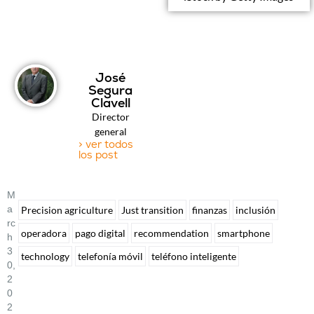
José
Segura
Clavell
Director
general
> ver todos
los post
M
A
Precision agriculture
Just transition
finanzas
inclusión
Rc
operadora
pago digital
recommendation
smartphone
H
3
technology
telefonía móvil
teléfono inteligente
0,
2
0
2