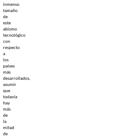
inmenso
tamaño
de
este
abismo
tecnológico
con
respecto
a
los
países
más
desarrollados,
asumir
que
todavía
hay
más
de
la
mitad
de