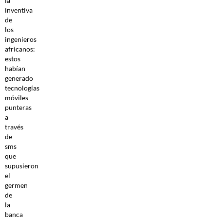
la
inventiva
de
los
ingenieros
africanos:
estos
habían
generado
tecnologías
móviles
punteras
a
través
de
sms
que
supusieron
el
germen
de
la
banca