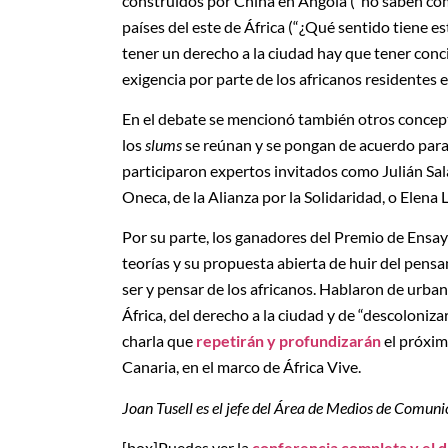
construidos por China en Angola (“no saben cóm
países del este de África (“¿Qué sentido tiene es
tener un derecho a la ciudad hay que tener conci
exigencia por parte de los africanos residentes 
En el debate se mencionó también otros conce
los
slums
se reúnan y se pongan de acuerdo para am
participaron expertos invitados como Julián Sal
Oneca, de la Alianza por la Solidaridad, o Elena
Por su parte, los ganadores del Premio de Ensay
teorías y su propuesta abierta de huir del pens
ser y pensar de los africanos. Hablaron de urb
África, del derecho a la ciudad y de “descoloniz
charla que
repetirán y profundizarán
el próxim
Canaria, en el marco de África Vive.
Joan Tusell es el jefe del Área de Medios de Comuni
[box]Puedes ver la
conferencia completa y el