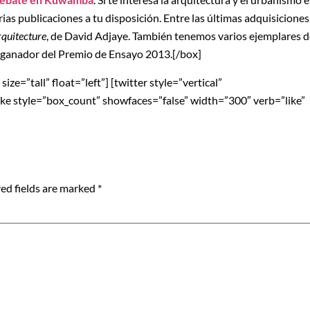
as publicaciones a tu disposición. Entre las últimas adquisiciones
rquitecture
, de David Adjaye. También tenemos varios ejemplares d
jo ganador del Premio de Ensayo 2013.[/box]
ze=”tall” float=”left”] [twitter style=”vertical”
blike style=”box_count” showfaces=”false” width=”300″ verb=”like”
ed fields are marked
*