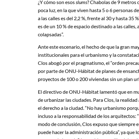
¿Y cómo son esos
slums
? Chabolas de 9 metros c
poca luz, en la que viven hasta 5 o 6 personas d
a las calles es del 2,2 %, frente al 30 y hasta 35
es de un 10 % de espacio destinado a las calles,
colapsadas”.
Ante este escenario, el hecho de que la gran may
institucionales para el urbanismo y la constata
Clos abogó por el pragmatismo, el “orden precau
por parte de ONU-Hábitat de planes de ensanc
proyectos de 100 o 200 viviendas sin un plan ur
El directivo de ONU-Hábitat lamentó que en mu
de urbanizar las ciudades. Para Clos, la realida
el derecho a la ciudad. “No hay urbanismo porqu
incluso a la responsabilidad de los arquitectos:
modo de conclusión, Clos expuso que siempre es 
puede hacer la administración pública”, ya que l