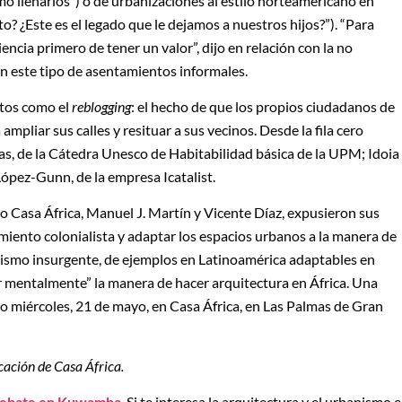
o llenarlos”) o de urbanizaciones al estilo norteamericano en
to? ¿Este es el legado que le dejamos a nuestros hijos?”). “Para
encia primero de tener un valor”, dijo en relación con la no
en este tipo de asentamientos informales.
ptos como el
reblogging
: el hecho de que los propios ciudadanos de
pliar sus calles y resituar a sus vecinos. Desde la fila cero
as, de la Cátedra Unesco de Habitabilidad básica de la UPM; Idoia
 López-Gunn, de la empresa Icatalist.
o Casa África, Manuel J. Martín y Vicente Díaz, expusieron sus
amiento colonialista y adaptar los espacios urbanos a la manera de
anismo insurgente, de ejemplos en Latinoamérica adaptables en
ar mentalmente” la manera de hacer arquitectura en África. Una
o miércoles, 21 de mayo, en Casa África, en Las Palmas de Gran
cación de Casa África.
 debate en Kuwamba
. Si te interesa la arquitectura y el urbanismo 