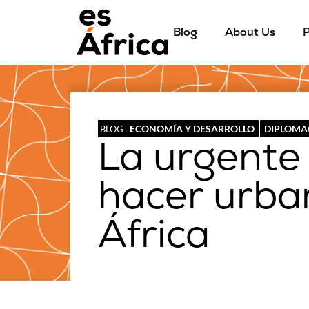
Blog
About Us
P
ECONOMÍA Y DESARROLLO
DIPLOMA
BLOG
La urgente
hacer urba
África