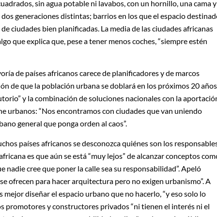
uadrados, sin agua potable ni lavabos, con un hornillo, una cama y
e dos generaciones distintas; barrios en los que el espacio destina
 % de ciudades bien planificadas. La media de las ciudades africanas
 algo que explica que, pese a tener menos coches, “siempre estén
oría de países africanos carece de planificadores y de marcos
ción de que la población urbana se doblará en los próximos 20 años
torio” y la combinación de soluciones nacionales con la aportació
he urbanos: “Nos encontramos con ciudades que van uniendo
bano general que ponga orden al caos”.
chos países africanos se desconozca quiénes son los responsable
d africana es que aún se está “muy lejos” de alcanzar conceptos com
e nadie cree que poner la calle sea su responsabilidad”. Apeló
 “se ofrecen para hacer arquitectura pero no exigen urbanismo”. A
mejor diseñar el espacio urbano que no hacerlo, “y eso solo lo
os promotores y constructores privados “ni tienen el interés ni el