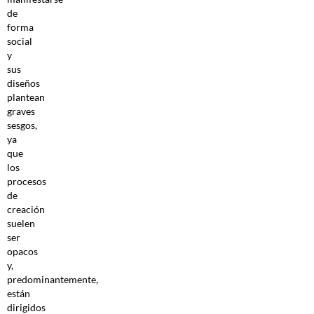
de
forma
social
y
sus
diseños
plantean
graves
sesgos,
ya
que
los
procesos
de
creación
suelen
ser
opacos
y,
predominantemente,
están
dirigidos