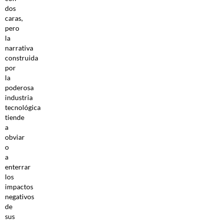
dos
caras,
pero
la
narrativa
construida
por
la
poderosa
industria
tecnológica
tiende
a
obviar
o
a
enterrar
los
impactos
negativos
de
sus