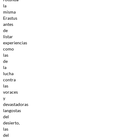
la
misma
Erastus
antes
de
listar
experiencias
como
las
de
la
lucha
contra
las
voraces
y
devastadoras
langostas
del
desierto,
las
del