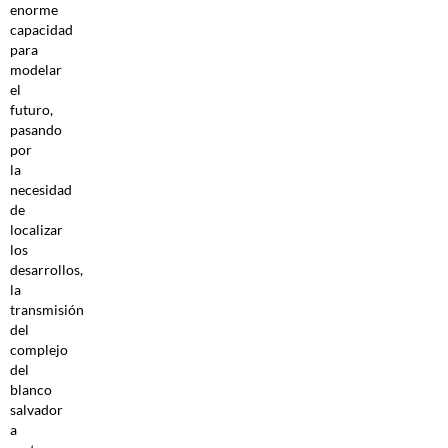
enorme
capacidad
para
modelar
el
futuro,
pasando
por
la
necesidad
de
localizar
los
desarrollos,
la
transmisión
del
complejo
del
blanco
salvador
a