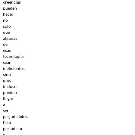
creencias
pueden
hacer
no
solo
que
algunas
de
esas
tecnologías
sean
ineficientes,
sino
que,
incluso,
puedan
llegar
a
ser
perjudiciales.
Esta
periodista
e