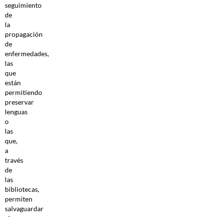
seguimiento
de
la
propagación
de
enfermedades,
las
que
están
permitiendo
preservar
lenguas
o
las
que,
a
través
de
las
bibliotecas,
permiten
salvaguardar