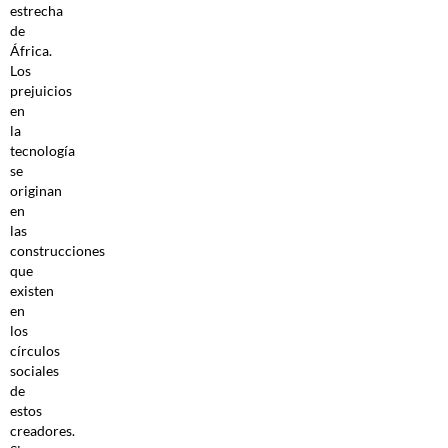
estrecha
de
África.
Los
prejuicios
en
la
tecnología
se
originan
en
las
construcciones
que
existen
en
los
círculos
sociales
de
estos
creadores.