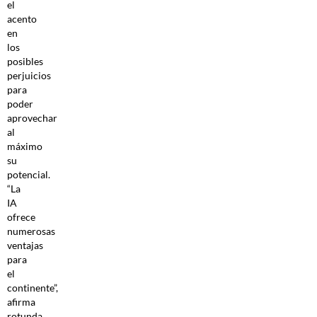
el
acento
en
los
posibles
perjuicios
para
poder
aprovechar
al
máximo
su
potencial.
“La
IA
ofrece
numerosas
ventajas
para
el
continente”,
afirma
rotunda