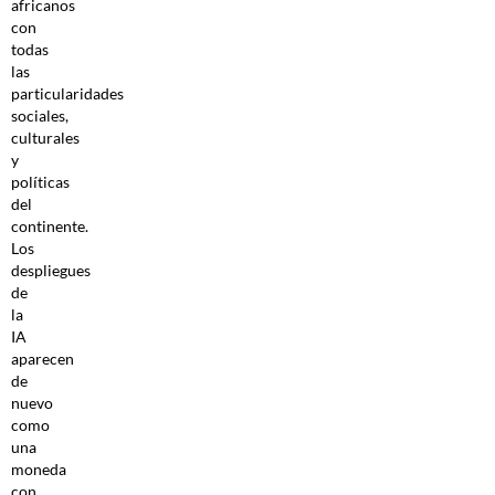
africanos
con
todas
las
particularidades
sociales,
culturales
y
políticas
del
continente.
Los
despliegues
de
la
IA
aparecen
de
nuevo
como
una
moneda
con