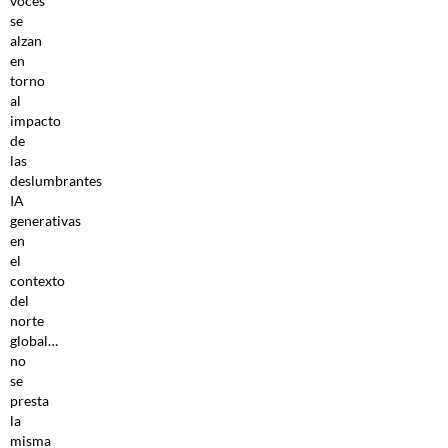
voces
se
alzan
en
torno
al
impacto
de
las
deslumbrantes
IA
generativas
en
el
contexto
del
norte
global…
no
se
presta
la
misma