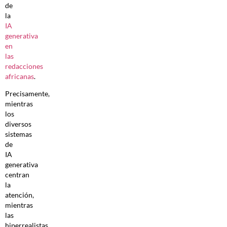
de
la
IA
generativa
en
las
redacciones
africanas
.
Precisamente,
mientras
los
diversos
sistemas
de
IA
generativa
centran
la
atención,
mientras
las
hiperrealistas