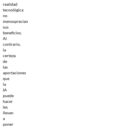
realidad
tecnológica
no
menosprecian
sus
beneficios.
Al
contrario,
la
certeza
de
las
aportaciones
que
la
IA
puede
hacer
les
llevan
a
poner