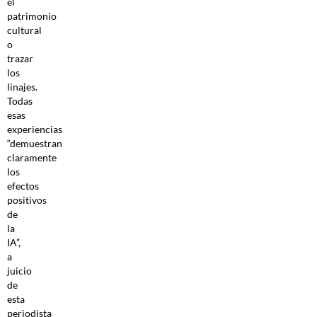
el
patrimonio
cultural
o
trazar
los
linajes.
Todas
esas
experiencias
“demuestran
claramente
los
efectos
positivos
de
la
IA”,
a
juicio
de
esta
periodista