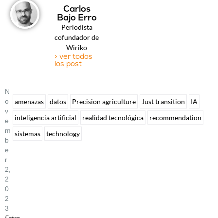
Carlos
Bajo Erro
Periodista
cofundador de
Wiriko
> ver todos
los post
N
O
amenazas
datos
Precision agriculture
Just transition
IA
V
inteligencia artificial
realidad tecnológica
recommendation
E
M
sistemas
technology
B
E
R
2,
2
0
2
3
Entre