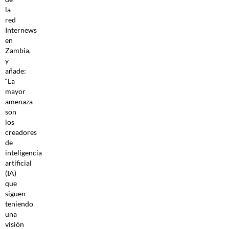
la
red
Internews
en
Zambia,
y
añade:
“La
mayor
amenaza
son
los
creadores
de
inteligencia
artificial
(IA)
que
siguen
teniendo
una
visión