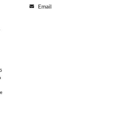
Email
o
ó
a
ne