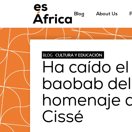
Blog
About Us
P
CULTURA Y EDUCACIÓN
BLOG
Ha caído el
baobab del 
homenaje 
Cissé