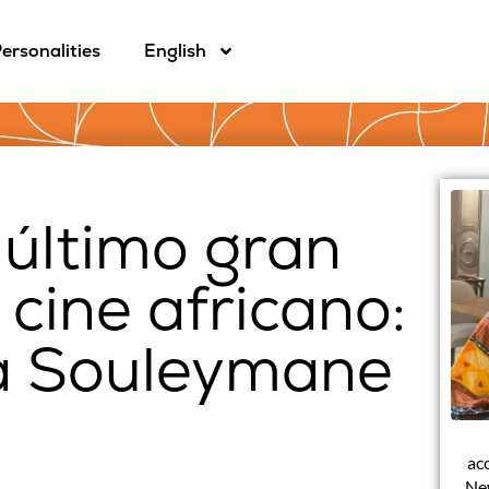
ersonalities
English
 último gran
cine africano:
a Souleymane
ac
New