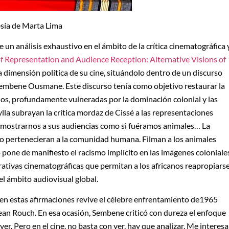
sía de Marta Lima
 un análisis exhaustivo en el ámbito de la crítica cinematográfica 
of Representation and Audience Reception: Alternative Visions of
la dimensión política de su cine, situándolo dentro de un discurso
 Sembene Ousmane. Este discurso tenía como objetivo restaurar la
nos, profundamente vulneradas por la dominación colonial y las
ylla subrayan la crítica mordaz de Cissé a las representaciones
 a mostrarnos a sus audiencias como si fuéramos animales… La
no pertenecieran a la comunidad humana. Filman a los animales
 pone de manifiesto el racismo implícito en las imágenes coloniale
rativas cinematográficas que permitan a los africanos reapropiars
el ámbito audiovisual global.
 en estas afirmaciones revive el célebre enfrentamiento de1965
an Rouch. En esa ocasión, Sembene criticó con dureza el enfoque
er. Pero en el cine, no basta con ver, hay que analizar. Me interesa