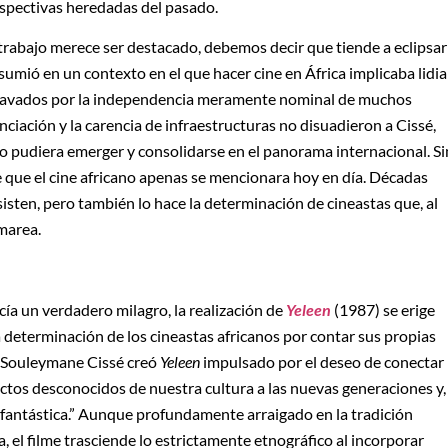
spectivas heredadas del pasado.
trabajo merece ser destacado, debemos decir que tiende a eclipsar
sumió en un contexto en el que hacer cine en África implicaba lidia
gravados por la independencia meramente nominal de muchos
anciación y la carencia de infraestructuras no disuadieron a Cissé,
no pudiera emerger y consolidarse en el panorama internacional. Si
le que el cine africano apenas se mencionara hoy en día. Décadas
isten, pero también lo hace la determinación de cineastas que, al
 marea.
cía un verdadero milagro, la realización de
Yeleen
(1987) se erige
a determinación de los cineastas africanos por contar sus propias
a. Souleymane Cissé creó
Yeleen
impulsado por el deseo de conectar
ctos desconocidos de nuestra cultura a las nuevas generaciones y,
 fantástica.” Aunque profundamente arraigado en la tradición
 el filme trasciende lo estrictamente etnográfico al incorporar