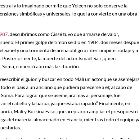
ncestral y lo imaginado permite que Yeleen no solo conserve la
nsiones simbólicas y universales, lo que la convierte en una obra
1987
, descubrimos como Cissé tuvo que armarse de valor,
 sueño. El primer golpe de timón se dio en 1984, dos meses despu
 el Sahel y una tormenta de arena obligó a interrumpir el rodaje y a
ís. Posteriormente, la muerte del actor Ismaël Sarr, quien
s, Soma, empeoró aún más la situación.
reescribir el guion y buscar en todo Malí un actor que se asemejar
 todo el país a un anciano que pudiera parecerse a él; al cabo de
Soma. Para lograr que se asemejara más al personaje, fue
an el cabello y la barba, ya que estaba rapado.” Finalmente, en
ancia, Malí y Burkina Faso, que aceptaron ampliar el presupuesto.
ega del material almacenado en Francia, mientras todo el equipo y
uestarias.