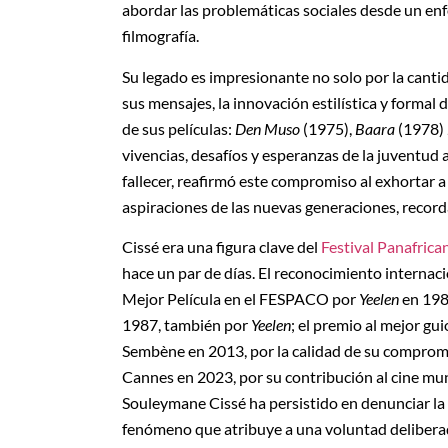
abordar las problemáticas sociales desde un en
filmografía.
Su legado es impresionante no solo por la canti
sus mensajes, la innovación estilística y formal 
de sus películas:
Den Muso
(1975),
Baara
(1978)
vivencias, desafíos y esperanzas de la juventud 
fallecer, reafirmó este compromiso al exhortar a
aspiraciones de las nuevas generaciones, recor
Cissé era una figura clave del
Festival Panafric
hace un par de días. El reconocimiento internacio
Mejor Película en el FESPACO por
Yeelen
en 1987
1987, también por
Yeelen
; el premio al mejor g
Sembène en 2013, por la calidad de su compromiso
Cannes en 2023, por su contribución al cine mun
Souleymane Cissé ha persistido en denunciar la l
fenómeno que atribuye a una voluntad deliberada