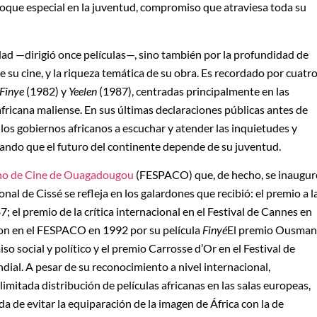
foque especial en la juventud, compromiso que atraviesa toda su
dad —dirigió once películas—, sino también por la profundidad de
de su cine, y la riqueza temática de su obra. Es recordado por cuatr
Finye
(1982) y
Yeelen
(1987), centradas principalmente en las
africana maliense. En sus últimas declaraciones públicas antes de
 los gobiernos africanos a escuchar y atender las inquietudes y
dando que el futuro del continente depende de su juventud.
ano de Cine de Ouagadougou
(FESPACO) que, de hecho, se inaugur
nal de Cissé se refleja en los galardones que recibió: el premio a l
; el premio de la crítica internacional en el Festival de Cannes en
uion en el FESPACO en 1992 por su película
Finyé
El premio Ousma
 social y político y el premio Carrosse d’Or en el Festival de
dial. A pesar de su reconocimiento a nivel internacional,
imitada distribución de películas africanas en las salas europeas,
 de evitar la equiparación de la imagen de África con la de