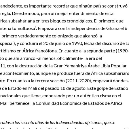
landeciente, es importante recordar que ningún país se construyó
a regla. De este modo, para un mejor entendimiento de esta
África subsahariana en tres bloques cronológicos. El primero, que
reintena tumultuosa”. Empezará con la independencia de Ghana el 6
 el primero verdaderamente colonizado que alcanzó la
ecial), y concluirá el 20 de junio de 1990, fecha del discurso de L
partidismo en África francófona. En cuanto a la segunda parte (1990
o que ahí arrancó -al menos, oficialmente- la era del
11, con la destrucción de la Gran Yamahiriya Árabe Libia Popular
ste acontecimiento, aunque se produce fuera de África subsaharian
te. En cuanto a la tercera sección (2011-2020), empezará donde s
lpe de Estado en Mali del pasado 18 de agosto. Este golpe de Estado
rnacionales que tiene, empezando por un auténtico cisma en el
e Mali pertenece: la Comunidad Económica de Estados de África
radas a los sesenta años de las independencias africanas, que se