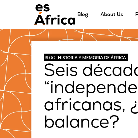
Blog
About Us
P
HISTORIA Y MEMORIA DE ÁFRICA
BLOG
Seis décad
“independe
africanas, ¿
balance?