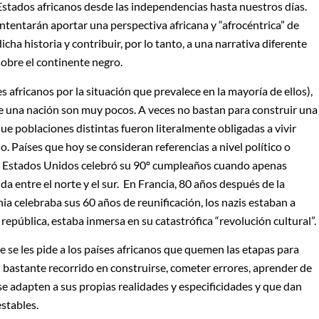
Estados africanos desde las independencias hasta nuestros días.
Intentarán aportar una perspectiva africana y “afrocéntrica” de
dicha historia y contribuir, por lo tanto, a una narrativa diferente
sobre el continente negro.
ses africanos por la situación que prevalece en la mayoría de ellos),
de una nación son muy pocos. A veces no bastan para construir una
que poblaciones distintas fueron literalmente obligadas a vivir
o. Países que hoy se consideran referencias a nivel político o
. Estados Unidos celebró su 90º cumpleaños cuando apenas
da entre el norte y el sur. En Francia, 80 años después de la
a celebraba sus 60 años de reunificación, los nazis estaban a
 república, estaba inmersa en su catastrófica “revolución cultural”.
 se les pide a los países africanos que quemen las etapas para
n bastante recorrido en construirse, cometer errores, aprender de
se adapten a sus propias realidades y especificidades y que dan
stables.