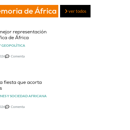
emoria de África
ver todos
mejor representación
ica de África
Y GEOPOLÍTICA
2026
Comenta
la fiesta que acorta
s
NES Y SOCIEDAD AFRICANA
2026
Comenta