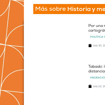
Más sobre
Historia y m
Por una 
cartográf
POLÍTICA 
July 30, 
Tabaski: 
distancia
MIGRACIO
July 22, 